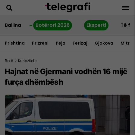
Ballina
Botërori 2026
Eksperti
Të fu
Prishtina
Prizreni
Peja
Ferizaj
Gjakova
Mitrov
Botë
>
Kuriozitete
Hajnat në Gjermani vodhën 16 mijë
furça dhëmbësh