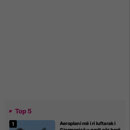
Top 5
Aeroplani më i ri luftarak i
Gjermanisë u ngrit për herë