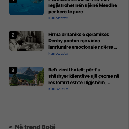
regjistrohet nën ujë në Mesdhe
për herë të parë
Kuriozitete
Firma britanike e qeramikës
Denby poston një video
lamtumire emocionale ndërsa
prodhimi përfundon pas 217
Kuriozitete
vitesh
Refuzimi i hotelit për t'u
shërbyer klientëve ujë çezme në
restorant është i ligjshëm,
vendosi gjykata më e lartë
Kuriozitete
italiane
Në trend Botë