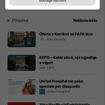
Manage options
Promo
Reklamo këtu
Oferta e Korrikut në FAFA Sun
Fafa Resorts
EXFIS – Katër stinë, një zgjedhje
e sigurt
EXFIS
United Hospital me pako
speciale për diasporën
United Hospital
Alba Health sjell mbështetje