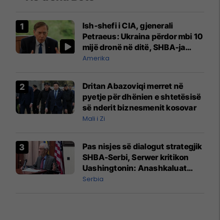
Ish-shefi i CIA, gjenerali
Petraeus: Ukraina përdor mbi 10
mijë dronë në ditë, SHBA-ja
mbetet shumë prapa në
Amerika
prodhim
Dritan Abazoviqi merret në
pyetje për dhënien e shtetësisë
së nderit biznesmenit kosovar
Mali i Zi
Pas nisjes së dialogut strategjik
SHBA-Serbi, Serwer kritikon
Uashingtonin: Anashkaluat
Banjskën, sulmin ndaj KFOR-it
Serbia
dhe rrëmbimin e Policëve të
Kosovës