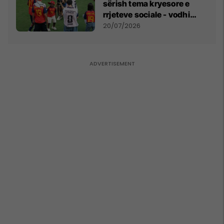
sërish tema kryesore e
rrjeteve sociale - vodhi
vëmendjen pas finales së
20/07/2026
Kupës së Botës