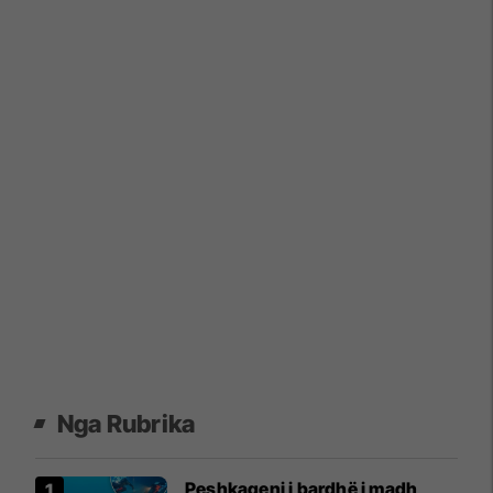
Nga Rubrika
Peshkaqeni i bardhë i madh