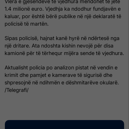
Vlera e gjësendeve të vjedhura mendohet të jetë
1.4 milionë euro. Vjedhja ka ndodhur fundjavën e
kaluar, por është bërë publike në një deklaratë të
policisë të martën.
Sipas policisë, hajnat kanë hyrë në ndërtesë nga
një dritare. Ata ndoshta kishin nevojë për disa
kamionë për të tërhequr mijëra sende të vjedhura.
Aktualisht policia po analizon pistat në vendin e
krimit dhe pamjet e kamerave të sigurisë dhe
shpresojnë në ndihmën e dëshmitarëve okularë.
/Telegrafi/