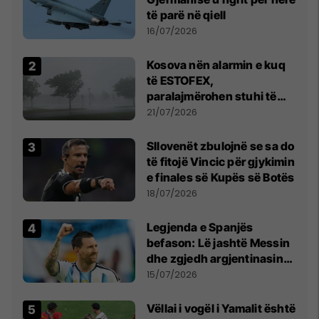
të parë në qiell
16/07/2026
Kosova nën alarmin e kuq
të ESTOFEX,
paralajmërohen stuhi të
fuqishme me breshër dhe
21/07/2026
erëra të forta
Sllovenët zbulojnë se sa do
të fitojë Vincic për gjykimin
e finales së Kupës së Botës
18/07/2026
Legjenda e Spanjës
befason: Lë jashtë Messin
dhe zgjedh argjentinasin
më të mirë në botë
15/07/2026
Vëllai i vogël i Yamalit është