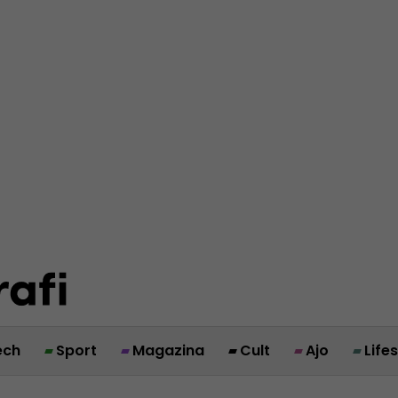
ech
Sport
Magazina
Cult
Ajo
Life