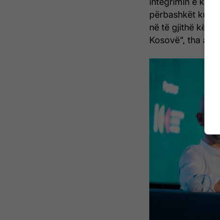
integrimin e kësa
përbashkët ku re
në të gjithë këtë 
Kosovë”, tha ai.