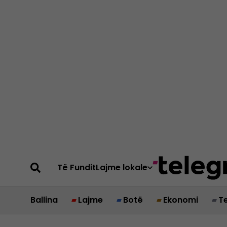
Të Fundit
Lajme lokale
Ballina
Lajme
Botë
Ekonomi
T