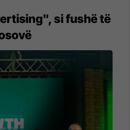
tising", si fushë të
Kosovë