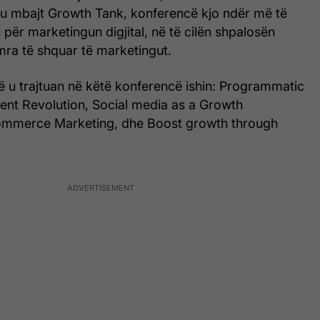
n u mbajt Growth Tank, konferencë kjo ndër më të
për marketingun digjital, në të cilën shpalosën
mra të shquar të marketingut.
ë u trajtuan në këtë konferencë ishin: Programmatic
tent Revolution, Social media as a Growth
commerce Marketing, dhe Boost growth through