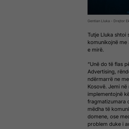
Gentian Lluka - Drejtor E
Tutje Lluka shto
komunikojnë me 
e mirë.
“Unë do të flas p
Advertising, rënd
ndërmarrë ne me 
Kosovë. Jemi në 
implementojnë kë
fragmatizumara d
mëdha të komunik
domene, ose medi
problem duke i a