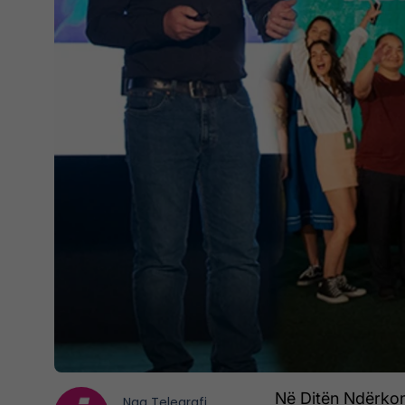
Në Ditën Ndërkom
Nga
Telegrafi