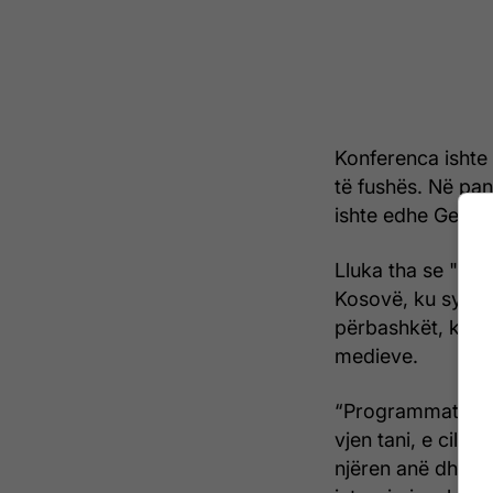
Konferenca ishte
të fushës. Në pan
ishte edhe Gentian
Lluka tha se "Pro
Kosovë, ku synime
përbashkët, ku r
medieve.
“Programmatic Ad
vjen tani, e cila 
njëren anë dhe di