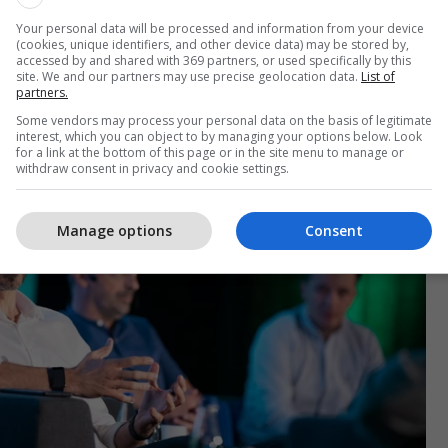
j platforme do të krijohet një ekosistem i
klamuesit do të kenë qasje në mënyrë automatike
Your personal data will be processed and information from your device
(cookies, unique identifiers, and other device data) may be stored by,
inventarin e reklamave digjitale tek mediet në
accessed by and shared with 369 partners, or used specifically by this
site. We and our partners may use precise geolocation data.
List of
partners.
Some vendors may process your personal data on the basis of legitimate
interest, which you can object to by managing your options below. Look
for a link at the bottom of this page or in the site menu to manage or
withdraw consent in privacy and cookie settings.
Manage options
Consent