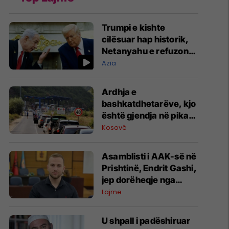
Trumpi e kishte
cilësuar hap historik,
Netanyahu e refuzon
marrëveshjen për
Azia
Gazën
Ardhja e
bashkatdhetarëve, kjo
është gjendja në pikat
kufitare
Kosovë
Asamblisti i AAK-së në
Prishtinë, Endrit Gashi,
jep dorëheqje nga
partia
Lajme
U shpall i padëshiruar