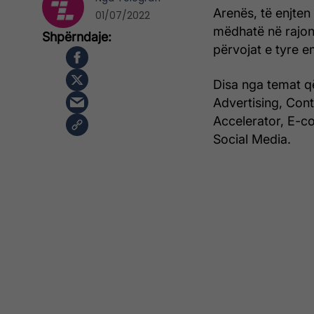
Arenës, të enjte
01/07/2022
mëdhatë në rajon 
përvojat e tyre e
Disa nga temat q
Advertising, Con
Accelerator, E-
Social Media.