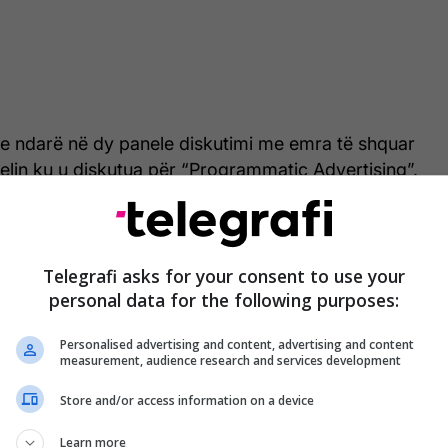
 e ndarë në dy panele diskutimi me emra të shquar
elin ku u diskutua për “Programmatic Advertising”,
 Lluka, Drejtor Ekzekutiv i Telegrafit.
grammatic Advertising" është një fushë e re në
t janë që përmes saj të krijohet një ekosistem i
Telegrafi asks for your consent to use your
ekalmuesit e kanë qasjen automatike në inventarin e
personal data for the following purposes:
Personalised advertising and content, advertising and content
measurement, audience research and services development
vertising, është një fushë e re në Kosovë që po
flet për integrimin dhe digjitalizimin e mediave në
Store and/or access information on a device
gjitalizimin e agjencioneve në anën tjetër. Me
Learn more