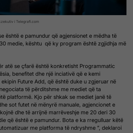
kzekutiv i Telegrafi.com
i se është e pamundur që agjensionet e mëdha të
30 medie, kështu që ky program është zgjidhja më
ër atë se çfarë është konkretisht Programmatic
ësia, benefitet dhe një inciativë që e kemi
ekipin Future Add, që është duke u zgjeruar në
negociata të përditshme me mediet që ta
të platformë. Kjo për shkak se mediet janë të
he sot futet në mënyrë manuale, agjencionet e
ojnë dhe të arrijnë marrëveshje me 20 deri 30
e që është e pamundur. Bota e ka rregulluar këtë
utomatizuar me platforma të ndryshme ”, deklaroi