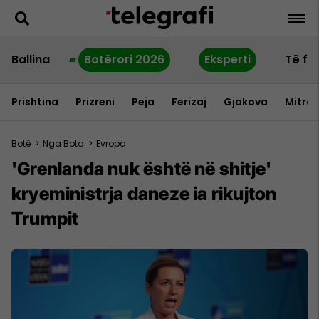
Ballina
Botërori 2026
Eksperti
Të fu
Prishtina
Prizreni
Peja
Ferizaj
Gjakova
Mitrov
Botë
>
Nga Bota
>
Evropa
'Grenlanda nuk është në shitje'
kryeministrja daneze ia rikujton
Trumpit