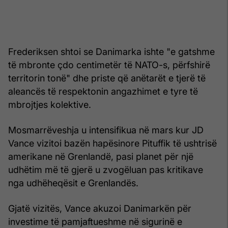
Frederiksen shtoi se Danimarka ishte "e gatshme
të mbronte çdo centimetër të NATO-s, përfshirë
territorin tonë" dhe priste që anëtarët e tjerë të
aleancës të respektonin angazhimet e tyre të
mbrojtjes kolektive.
Mosmarrëveshja u intensifikua në mars kur JD
Vance vizitoi bazën hapësinore Pituffik të ushtrisë
amerikane në Grenlandë, pasi planet për një
udhëtim më të gjerë u zvogëluan pas kritikave
nga udhëheqësit e Grenlandës.
Gjatë vizitës, Vance akuzoi Danimarkën për
investime të pamjaftueshme në sigurinë e