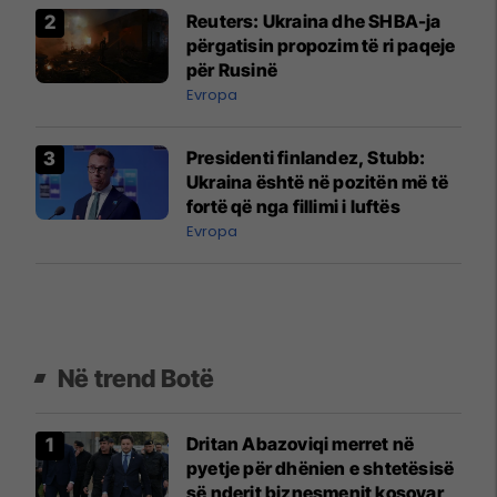
Reuters: Ukraina dhe SHBA-ja
përgatisin propozim të ri paqeje
për Rusinë
Evropa
Presidenti finlandez, Stubb:
Ukraina është në pozitën më të
fortë që nga fillimi i luftës
Evropa
Në trend Botë
Dritan Abazoviqi merret në
pyetje për dhënien e shtetësisë
së nderit biznesmenit kosovar