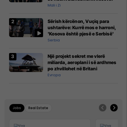
Mali i Zi
Sërish kërcënon, Vuçiq para
ushtarëve: Kurrë mos e harroni,
'Kosova është pjesë e Serbisë'
Serbia
Një projekt sekret me vlerë
miliarda, aeroplani i së ardhmes
po zhvillohet në Britani
Evropa
Jobs
Real Estate