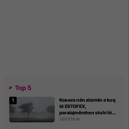
Top 5
Kosova nën alarmin e kuq
të ESTOFEX,
paralajmërohen stuhi të
fuqishme me breshër dhe
21/07/2026
erëra të forta