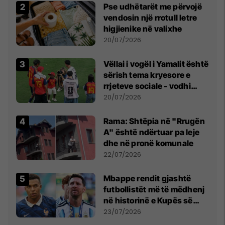
Pse udhëtarët me përvojë
vendosin një rrotull letre
higjienike në valixhe
20/07/2026
Vëllai i vogël i Yamalit është
sërish tema kryesore e
rrjeteve sociale - vodhi
vëmendjen pas finales së
20/07/2026
Kupës së Botës
Rama: Shtëpia në "Rrugën
A" është ndërtuar pa leje
dhe në pronë komunale
22/07/2026
Mbappe rendit gjashtë
futbollistët më të mëdhenj
në historinë e Kupës së
Botës, Messi mbetet i dyti
23/07/2026