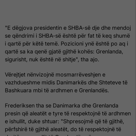
"E dëgjova presidentin e SHBA-së dje dhe mendoj
se qëndrimi i SHBA-së është për fat të keq shumë
i qartë për këtë temë. Pozicioni ynë është po aq i
qartë sa ka qenë gjatë gjithë kohës: Grenlanda,
sigurisht, nuk është në shitje", tha ajo.
Vërejtjet nënvizojnë mosmarrëveshjen e
vazhdueshme midis Danimarkës dhe Shteteve të
Bashkuara mbi të ardhmen e Grenlandës.
Frederiksen tha se Danimarka dhe Grenlanda
presin që aleatët e tyre të respektojnë të ardhmen
e ishullit, duke shtuar: "Shpresojmë që të gjithë,
përfshirë të gjithë aleatët, do të respektojnë të