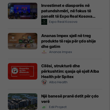
Investimet e diasporës në
patundshmëri, në fokus të
panelit të Expo Real Kosova
2026
Expo Real Kosova
Ananas Impex sjell në treg
produkte të reja për çdo shije
dhe gatim
Ananas Impex
Cilësi, strukturë dhe
përkushtim: qasja që sjell Alba
Health për Spitex
Alba Health
Një banesë pranë detit për çdo
verë
Edil Project