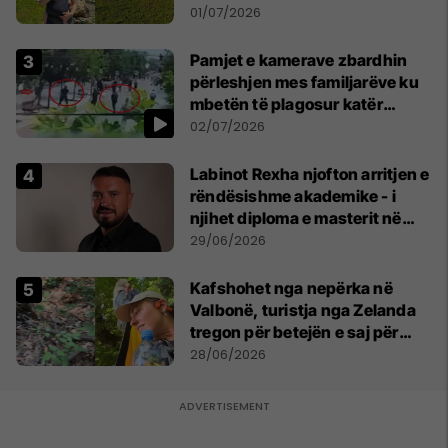
asnjë ditë"
01/07/2026
Pamjet e kamerave zbardhin
përleshjen mes familjarëve ku
mbetën të plagosur katër
persona
02/07/2026
Labinot Rexha njofton arritjen e
rëndësishme akademike - i
njihet diploma e masterit në
Psikologji në Zvicër
29/06/2026
Kafshohet nga nepërka në
Valbonë, turistja nga Zelanda
tregon për betejën e saj për
mbijetesë
28/06/2026