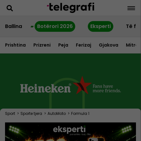
Ballina
Botërori 2026
Eksperti
Të fu
Prishtina
Prizreni
Peja
Ferizaj
Gjakova
Mitrov
Sport
>
Sporte tjera
>
AutoMoto
>
Formula 1