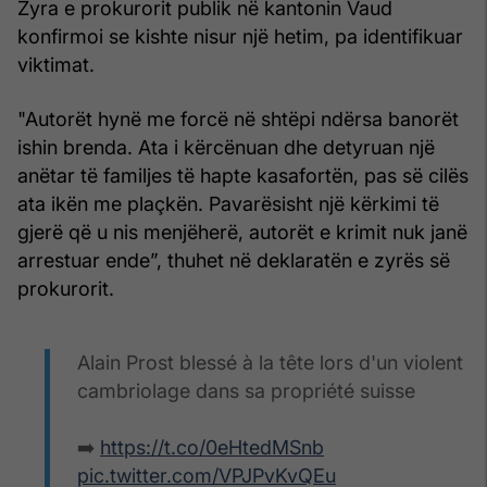
Zyra e prokurorit publik në kantonin Vaud
konfirmoi se kishte nisur një hetim, pa identifikuar
viktimat.
"Autorët hynë me forcë në shtëpi ndërsa banorët
ishin brenda. Ata i kërcënuan dhe detyruan një
anëtar të familjes të hapte kasafortën, pas së cilës
ata ikën me plaçkën. Pavarësisht një kërkimi të
gjerë që u nis menjëherë, autorët e krimit nuk janë
arrestuar ende”, thuhet në deklaratën e zyrës së
prokurorit.
Alain Prost blessé à la tête lors d'un violent
cambriolage dans sa propriété suisse
➡️
https://t.co/0eHtedMSnb
pic.twitter.com/VPJPvKvQEu