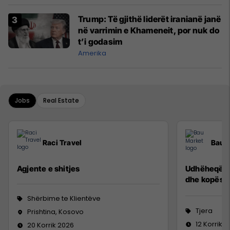
Trump: Të gjithë liderët iranianë janë
në varrimin e Khameneit, por nuk do
t’i godasim
Amerika
Jobs
Real Estate
Raci Travel
Bau 
Agjente e shitjes
Udhëheqës p
dhe kopësh
Shërbime te Klientëve
Tjera
Prishtina, Kosovo
12 Korrik 
20 Korrik 2026