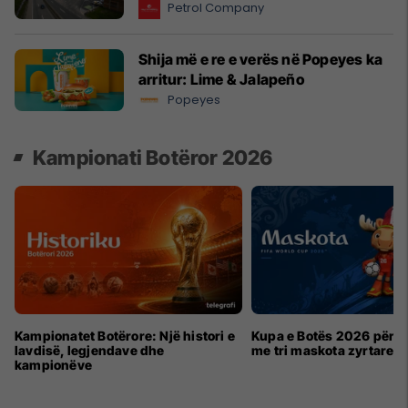
Petrol Company
Shija më e re e verës në Popeyes ka
arritur: Lime & Jalapeño
Popeyes
Kampionati Botëror 2026
Kampionatet Botërore: Një histori e
Kupa e Botës 2026 për h
lavdisë, legjendave dhe
me tri maskota zyrtare
kampionëve