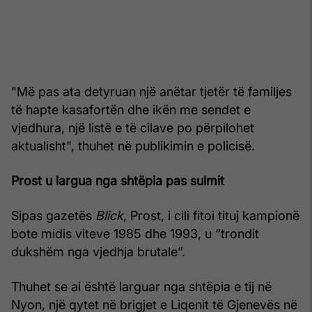
"Më pas ata detyruan një anëtar tjetër të familjes
të hapte kasafortën dhe ikën me sendet e
vjedhura, një listë e të cilave po përpilohet
aktualisht", thuhet në publikimin e policisë.
Prost u largua nga shtëpia pas sulmit
Sipas gazetës
Blick
, Prost, i cili fitoi tituj kampionë
bote midis viteve 1985 dhe 1993, u “trondit
dukshëm nga vjedhja brutale”.
Thuhet se ai është larguar nga shtëpia e tij në
Nyon, një qytet në brigjet e Liqenit të Gjenevës në