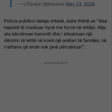
— L'Équipe (@lequipe)
May 23, 2026
Policia publikoi detaje shtesë, duke thënë se "disa
hajdutë të maskuar hynë me forcë në shtëpi. Atje,
ata kërcënuan banorët dhe i shkaktuan një
dëmtim të lehtë në kokë një anëtari të familjes, në
rrethana që ende nuk janë përcaktuar".