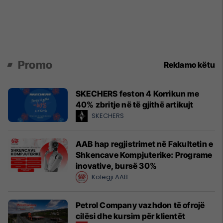
Promo
Reklamo këtu
SKECHERS feston 4 Korrikun me
40% zbritje në të gjithë artikujt
SKECHERS
AAB hap regjistrimet në Fakultetin e
Shkencave Kompjuterike: Programe
inovative, bursë 30%
Kolegji AAB
Petrol Company vazhdon të ofrojë
cilësi dhe kursim për klientët