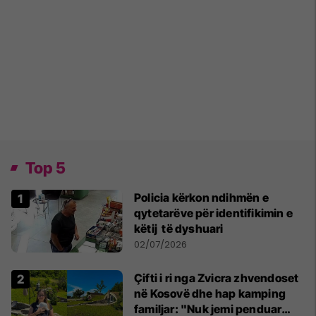
Top 5
Policia kërkon ndihmën e
qytetarëve për identifikimin e
këtij të dyshuari
02/07/2026
Çifti i ri nga Zvicra zhvendoset
në Kosovë dhe hap kamping
familjar: "Nuk jemi penduar