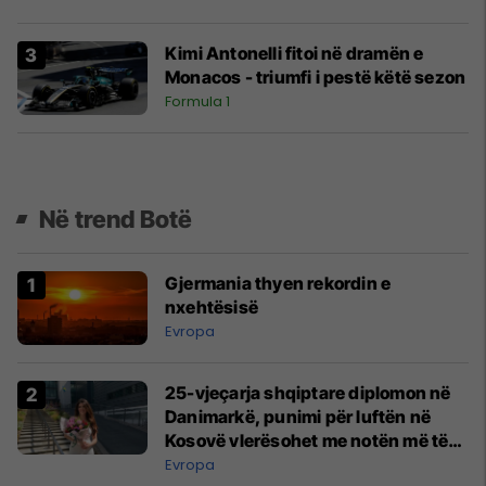
Kimi Antonelli fitoi në dramën e
Monacos - triumfi i pestë këtë sezon
Formula 1
Në trend Botë
Gjermania thyen rekordin e
nxehtësisë
Evropa
25-vjeçarja shqiptare diplomon në
Danimarkë, punimi për luftën në
Kosovë vlerësohet me notën më të
lartë
Evropa