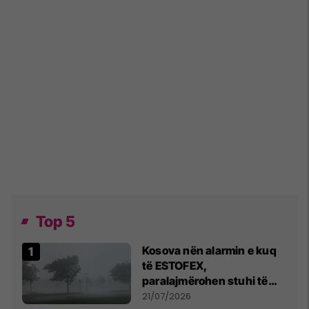
Top 5
Kosova nën alarmin e kuq
të ESTOFEX,
paralajmërohen stuhi të
fuqishme me breshër dhe
21/07/2026