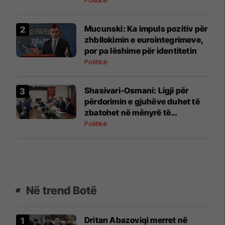
Politikë
Mucunski: Ka impuls pozitiv për
zhbllokimin e eurointegrimeve,
por pa lëshime për identitetin
Politikë
Shasivari-Osmani: Ligji për
përdorimin e gjuhëve duhet të
zbatohet në mënyrë të
vazhdueshme në të gjitha
Politikë
institucionet
Në trend Botë
Dritan Abazoviqi merret në