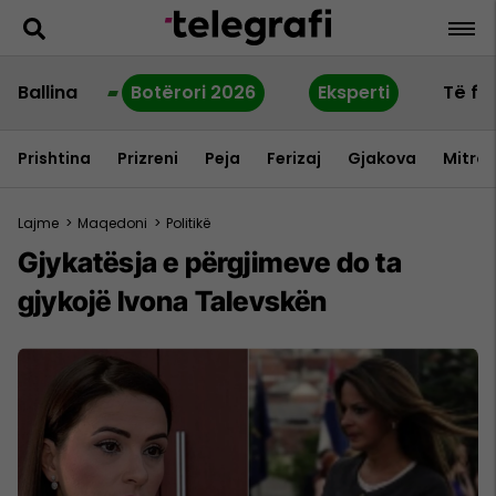
Ballina
Botërori 2026
Eksperti
Të fu
Prishtina
Prizreni
Peja
Ferizaj
Gjakova
Mitrov
Lajme
>
Maqedoni
>
Politikë
Gjykatësja e përgjimeve do ta
gjykojë Ivona Talevskën