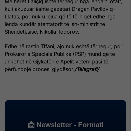
Më herët Laliçiq ishte tërhequr nga lënda "Total",
ku i akuzuar është gazetari Dragan Pavlloviq-
Llatas, por nuk u lejua që të tërhiqet edhe nga
lënda kundër atentatorit të ish-ministrit të
Shëndetësisë, Nikolla Todorov.
Edhe në rastin TIfani, ajo nuk është tërhequr, por
Prokuroria Speciale Publike (PSP) mund që të
ankohet në Gjykatën e Apelit vetëm pasi të
përfundojë procesi gjyqësor.
/Telegrafi/