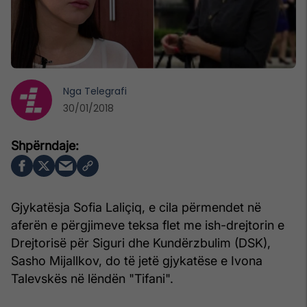
Nga
Telegrafi
30/01/2018
Gjykatësja Sofia Laliçiq, e cila përmendet në
aferën e përgjimeve teksa flet me ish-drejtorin e
Drejtorisë për Siguri dhe Kundërzbulim (DSK),
Sasho Mijallkov, do të jetë gjykatëse e Ivona
Talevskës në lëndën "Tifani".