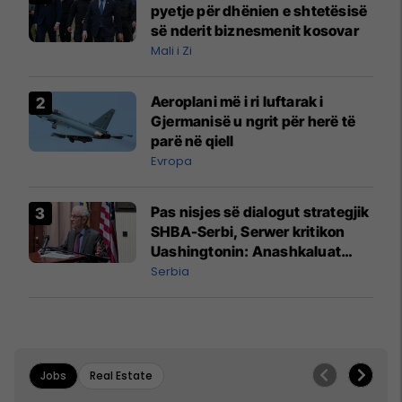
pyetje për dhënien e shtetësisë
së nderit biznesmenit kosovar
Mali i Zi
Aeroplani më i ri luftarak i
Gjermanisë u ngrit për herë të
parë në qiell
Evropa
Pas nisjes së dialogut strategjik
SHBA-Serbi, Serwer kritikon
Uashingtonin: Anashkaluat
Banjskën, sulmin ndaj KFOR-it
Serbia
dhe rrëmbimin e Policëve të
Kosovës
Jobs
Real Estate