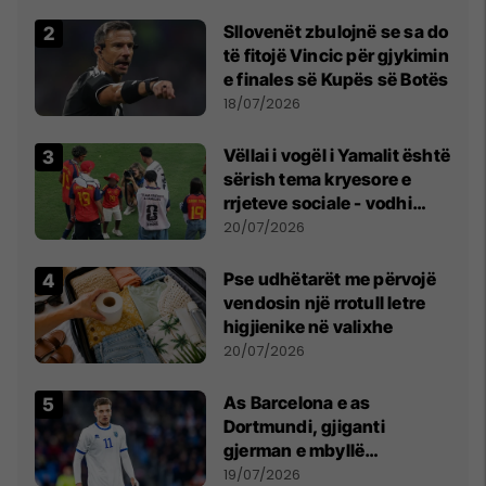
erëra të forta
Sllovenët zbulojnë se sa do
të fitojë Vincic për gjykimin
e finales së Kupës së Botës
18/07/2026
Vëllai i vogël i Yamalit është
sërish tema kryesore e
rrjeteve sociale - vodhi
vëmendjen pas finales së
20/07/2026
Kupës së Botës
Pse udhëtarët me përvojë
vendosin një rrotull letre
higjienike në valixhe
20/07/2026
As Barcelona e as
Dortmundi, gjiganti
gjerman e mbyllë
marrëveshjen për Fisnik
19/07/2026