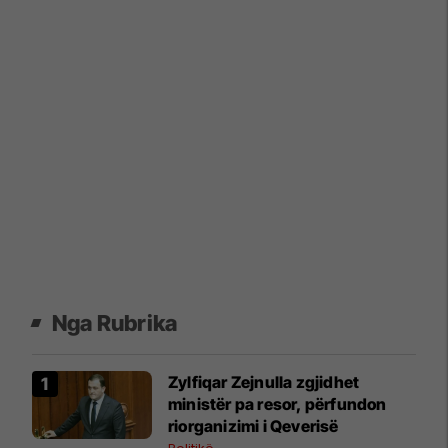
Nga Rubrika
Zylfiqar Zejnulla zgjidhet
ministër pa resor, përfundon
riorganizimi i Qeverisë