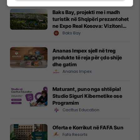
Baks Bay, projekti me i madh
turistik në Shqipëri prezantohet
ne Expo Real Kosova: Vizitoni
shtandin dhe zbuloni
Baks Bay
mundësitë e investimit
Ananas Impex sjell në treg
produkte të reja për çdo shije
dhe gatim
Ananas Impex
Maturant, puno nga shtëpia!
Studio Siguri Kibernetike ose
Programim
Cacttus Education
Oferta e Korrikut në FAFA Sun
Fafa Resorts