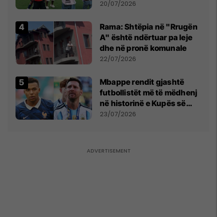
vëmendjen pas finales së
20/07/2026
Kupës së Botës
Rama: Shtëpia në "Rrugën
A" është ndërtuar pa leje
dhe në pronë komunale
22/07/2026
Mbappe rendit gjashtë
futbollistët më të mëdhenj
në historinë e Kupës së
Botës, Messi mbetet i dyti
23/07/2026