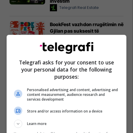
investim
Telegrafi Real Estate
BookFest vazhdon rrugëtimin në
Gjilan pas suksesit të
jashtëzakonshëm në Prishtinë
Dukagjini Bookstore
Bëhu ekspert i Real Estate me
Telegrafi asks for your consent to use
UBT
your personal data for the following
UBT
purposes:
Personalised advertising and content, advertising and
content measurement, audience research and
services development
Store and/or access information on a device
Learn more