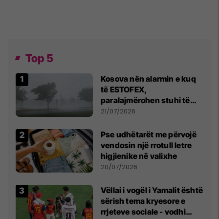
Top 5
Kosova nën alarmin e kuq
të ESTOFEX,
paralajmërohen stuhi të
fuqishme me breshër dhe
21/07/2026
erëra të forta
Pse udhëtarët me përvojë
vendosin një rrotull letre
higjienike në valixhe
20/07/2026
Vëllai i vogël i Yamalit është
sërish tema kryesore e
rrjeteve sociale - vodhi