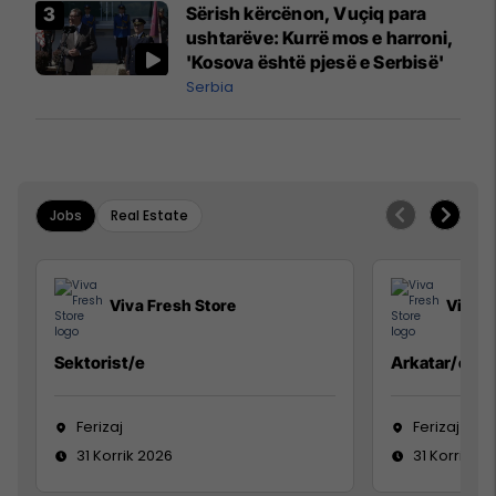
Sërish kërcënon, Vuçiq para
ushtarëve: Kurrë mos e harroni,
'Kosova është pjesë e Serbisë'
Serbia
Jobs
Real Estate
Viva Fresh Store
Viva F
Sektorist/e
Arkatar/e
Ferizaj
Ferizaj
31 Korrik 2026
31 Korrik 20