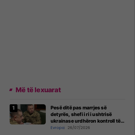
Më të lexuarat
Pesë ditë pas marrjes së
detyrës, shefi i ri i ushtrisë
ukrainase urdhëron kontroll të
madh
Evropa
26/07/2026