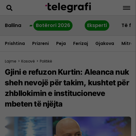
Ballina
Botërori 2026
Eksperti
Të fu
Prishtina
Prizreni
Peja
Ferizaj
Gjakova
Mitrov
Lajme
>
Kosovë
>
Politikë
Gjini e refuzon Kurtin: Aleanca nuk
sheh nevojë për takim, kushtet për
zhbllokimin e institucioneve
mbeten të njëjta