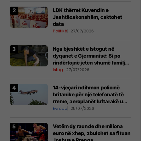
LDK thërret Kuvendin e
Jashtëzakonshëm, caktohet
data
Politikë
27/07/2026
Nga bjeshkët e Istogut në
dyqanet e Gjermanisë: Si po
rindërtojnë jetën shumë familje
nga eksporti i bimëve mjekësore
Istog
27/07/2026
14-vjeçari ndihmon policinë
britanike për një telefonatë të
rreme, aeroplanët luftarakë u
ngritën në ajër për të
Evropa
25/07/2026
interceptuar fluturaken e Qatar
Airways që po shkonte drejt
Vetëm dy raunde dhe miliona
Mançesterit
euro në xhep, zbulohet sa fituan
Joshua e Prenga