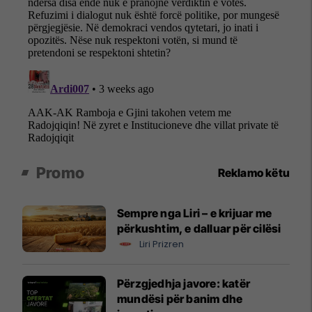
Promo
Reklamo këtu
Sempre nga Liri – e krijuar me
përkushtim, e dalluar për cilësi
Liri Prizren
Përzgjedhja javore: katër
mundësi për banim dhe