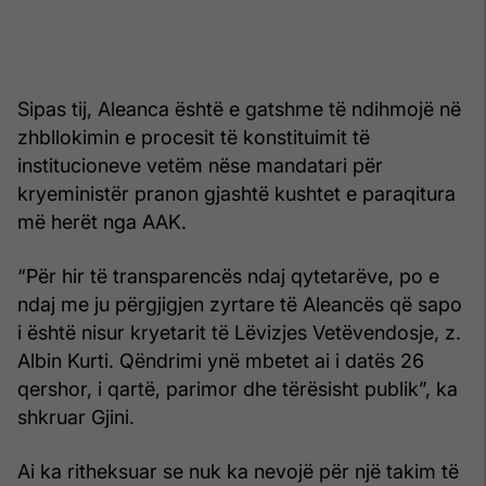
Sipas tij, Aleanca është e gatshme të ndihmojë në
zhbllokimin e procesit të konstituimit të
institucioneve vetëm nëse mandatari për
kryeministër pranon gjashtë kushtet e paraqitura
më herët nga AAK.
“Për hir të transparencës ndaj qytetarëve, po e
ndaj me ju përgjigjen zyrtare të Aleancës që sapo
i është nisur kryetarit të Lëvizjes Vetëvendosje, z.
Albin Kurti. Qëndrimi ynë mbetet ai i datës 26
qershor, i qartë, parimor dhe tërësisht publik”, ka
shkruar Gjini.
Ai ka ritheksuar se nuk ka nevojë për një takim të