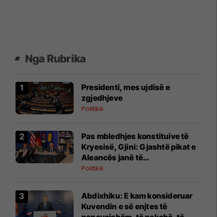
Nga Rubrika
Presidenti, mes ujdisë e
zgjedhjeve
Politikë
Pas mbledhjes konstituive të
Kryesisë, Gjini: Gjashtë pikat e
Aleancës janë të
panegociueshme
Politikë
Abdixhiku: E kam konsideruar
Kuvendin e së enjtes të
panevojshëm, të pakohë, të