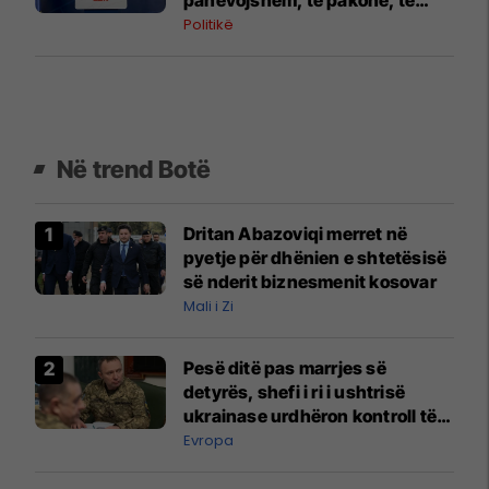
pavend
Politikë
Në trend Botë
Dritan Abazoviqi merret në
pyetje për dhënien e shtetësisë
së nderit biznesmenit kosovar
Mali i Zi
Pesë ditë pas marrjes së
detyrës, shefi i ri i ushtrisë
ukrainase urdhëron kontroll të
madh
Evropa