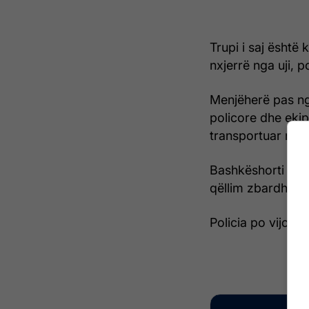
Trupi i saj është 
nxjerrë nga uji, p
Menjëherë pas ngj
policore dhe ekip
transportuar në 
Bashkëshorti i vi
qëllim zbardhjen e
Policia po vijon h