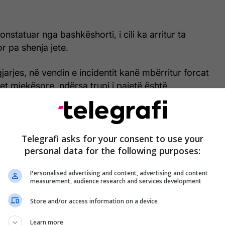
konstatuar nga bashkëshorti, i cili ka arritur ta
or pa shenja jete.
arjes, në vendin e incidentit kanë mbërritur forcat
et mjekësore, ndërsa trupi i pajetë është
morg për ekzaminime të mëtejshme mjeko-ligjore.
ktimës është marrë në pyetje nga grupi hetimor, me
 plotë të rrethanave të kësaj ngjarjeje tragjike.
Telegrafi asks for your consent to use your
personal data for the following purposes:
etimet për të përcaktuar shkaqet e sakta të rastit.
Personalised advertising and content, advertising and content
measurement, audience research and services development
Store and/or access information on a device
Learn more