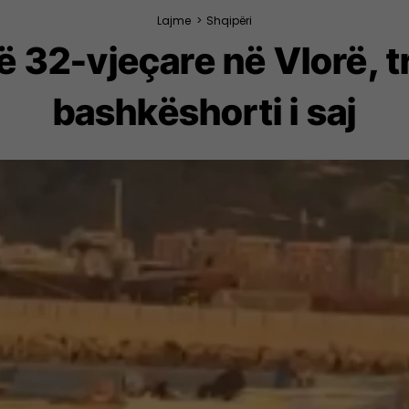
Lajme
>
Shqipëri
ë 32-vjeçare në Vlorë, t
bashkëshorti i saj