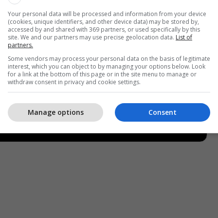
Your personal data will be processed and information from your device
(cookies, unique identifiers, and other device data) may be stored by,
accessed by and shared with 369 partners, or used specifically by this
site. We and our partners may use precise geolocation data.
List of
partners.
Some vendors may process your personal data on the basis of legitimate
interest, which you can object to by managing your options below. Look
for a link at the bottom of this page or in the site menu to manage or
withdraw consent in privacy and cookie settings.
Manage options
Consent