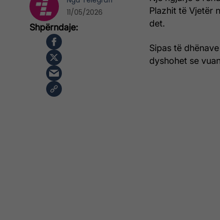
Nga
Telegrafi
Plazhit të Vjetër 
11/05/2026
det.
Sipas të dhënave 
dyshohet se vuan