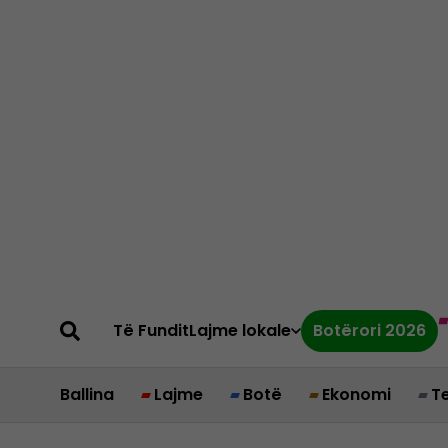
Të Fundit
Lajme lokale
Botërori 2026
Ballina
Lajme
Botë
Ekonomi
T