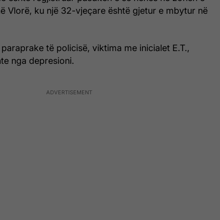
në
Vlorë
, ku një 32-vjeçare është gjetur e mbytur në
paraprake të policisë, viktima me inicialet E.T.,
te nga depresioni.