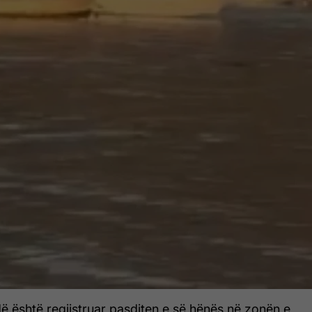
dë është regjistruar pasditen e së hënës në zonën e