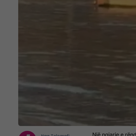
Një ngjarje e rën