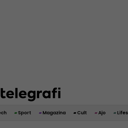
ech
Sport
Magazina
Cult
Ajo
Life