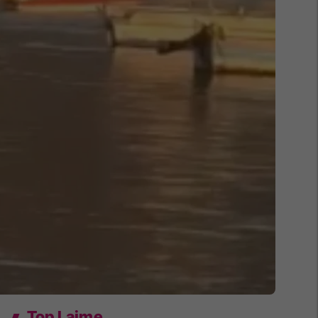
Top Lajme