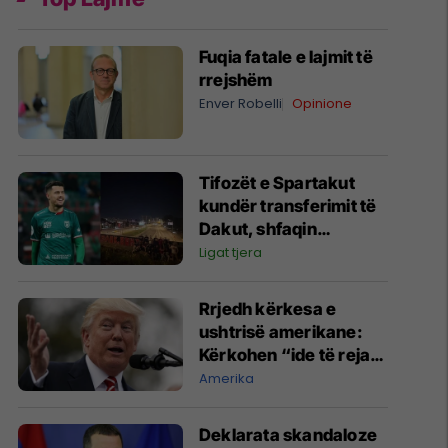
Fuqia fatale e lajmit të
rrejshëm
Enver Robelli
Opinione
Tifozët e Spartakut
kundër transferimit të
Dakut, shfaqin
pankartë fyese:
Ligat tjera
Fundërrina shqiptare
jashtë!
Rrjedh kërkesa e
ushtrisë amerikane:
Kërkohen “ide të reja
dhe jokonvencionale”
Amerika
për ta ndëshkuar Iranin
​Deklarata skandaloze