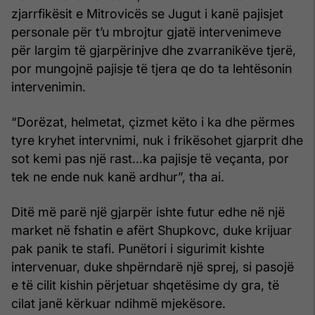
zjarrfikësit e Mitrovicës se Jugut i kanë pajisjet
personale për t’u mbrojtur gjatë intervenimeve
për largim të gjarpërinjve dhe zvarranikëve tjerë,
por mungojnë pajisje të tjera qe do ta lehtësonin
intervenimin.
“Dorëzat, helmetat, çizmet këto i ka dhe përmes
tyre kryhet intervnimi, nuk i frikësohet gjarprit dhe
sot kemi pas një rast…ka pajisje të veçanta, por
tek ne ende nuk kanë ardhur”, tha ai.
Ditë më parë një gjarpër ishte futur edhe në një
market në fshatin e afërt Shupkovc, duke krijuar
pak panik te stafi. Punëtori i sigurimit kishte
intervenuar, duke shpërndarë një sprej, si pasojë
e të cilit kishin përjetuar shqetësime dy gra, të
cilat janë kërkuar ndihmë mjekësore.