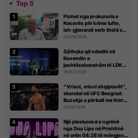
Top 5
Ftohet nga prokuroria e
Kosovës për krime lufte,
ish-gjenerali serb thotë se
dikush e tradhtoi në
02/08/2026
Beograd
Gjithçka që ndodhi në
Kuvendin e
jashtëzakonshëm të LDK-
së
30/07/2026
“Vrisni, vrisni shqiptarët”,
skandal në UFC Beograd:
Buzukja u përball me thirrje
anti-shqiptare nga
01/08/2026
tribunat
Një pleskavicë e ngrënë
nga Dua Lipa në Prishtinë
në orën 04:28 të mëngjesit