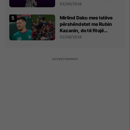
- dhe bota digjitale serbe
03/08/2026
shpall gjendjen e luftës
Mirlind Daku mes lotëve
përshëndetet me Rubin
Kazanin, do të fitojë
miliona te Spartak Moska
02/08/2026