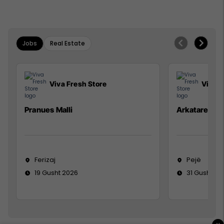
Jobs
Real Estate
Viva Fresh Store
Viva F
Pranues Malli
Arkatare
Ferizaj
Pejë
19 Gusht 2026
31 Gusht 20