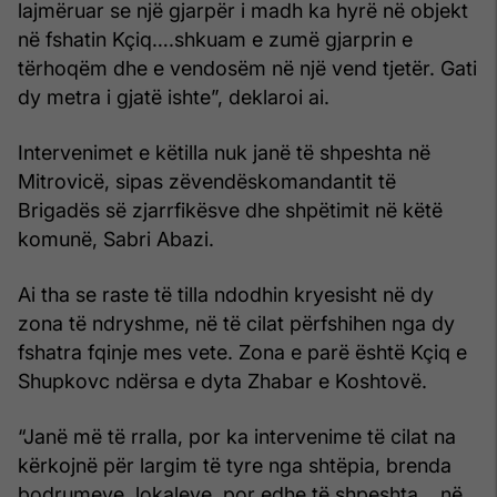
lajmëruar se një gjarpër i madh ka hyrë në objekt
në fshatin Kçiq….shkuam e zumë gjarprin e
tërhoqëm dhe e vendosëm në një vend tjetër. Gati
dy metra i gjatë ishte”, deklaroi ai.
Intervenimet e këtilla nuk janë të shpeshta në
Mitrovicë, sipas zëvendëskomandantit të
Brigadës së zjarrfikësve dhe shpëtimit në këtë
komunë, Sabri Abazi.
Ai tha se raste të tilla ndodhin kryesisht në dy
zona të ndryshme, në të cilat përfshihen nga dy
fshatra fqinje mes vete. Zona e parë është Kçiq e
Shupkovc ndërsa e dyta Zhabar e Koshtovë.
“Janë më të rralla, por ka intervenime të cilat na
kërkojnë për largim të tyre nga shtëpia, brenda
bodrumeve, lokaleve, por edhe të shpeshta….në