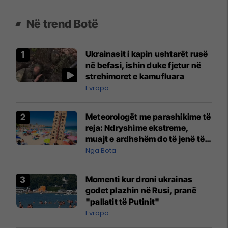
Në trend Botë
Ukrainasit i kapin ushtarët rusë
në befasi, ishin duke fjetur në
strehimoret e kamufluara
Evropa
Meteorologët me parashikime të
reja: Ndryshime ekstreme,
muajt e ardhshëm do të jenë të
pazakontë
Nga Bota
Momenti kur droni ukrainas
godet plazhin në Rusi, pranë
"pallatit të Putinit"
Evropa