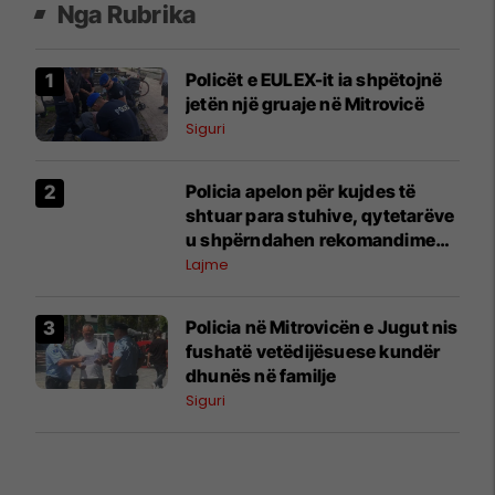
Nga Rubrika
Policët e EULEX-it ia shpëtojnë
jetën një gruaje në Mitrovicë
Siguri
Policia apelon për kujdes të
shtuar para stuhive, qytetarëve
u shpërndahen rekomandime
në Mitrovicë
Lajme
Policia në Mitrovicën e Jugut nis
fushatë vetëdijësuese kundër
dhunës në familje
Siguri