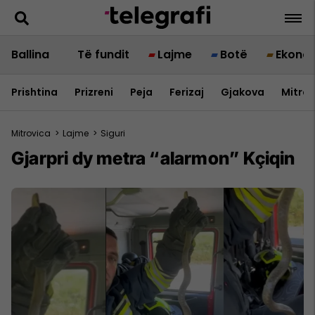
Ballina
Të fundit
Lajme
Botë
Ekono
Prishtina
Prizreni
Peja
Ferizaj
Gjakova
Mitrov
Mitrovica
>
Lajme
>
Siguri
Gjarpri dy metra “alarmon” Kçiqin