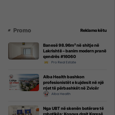
Promo
Reklamo këtu
Banesë 98.96m² në shitje në
Lakrishtë – banim modern pranë
qendrës #16060
Pro Real Estate
Alba Health bashkon
profesionistët e kujdesit në një
rrjet të përbashkët në Zvicër
Alba Health
Nga UBT në skenën botërore të
robotikës: Kosova drejt Koresë