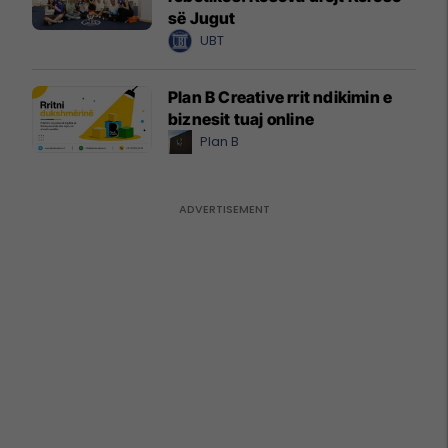
së Jugut
UBT
Plan B Creative rrit ndikimin e
biznesit tuaj online
Plan B