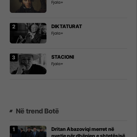
Fjala+
DIKTATURAT
Fjala+
STACIONI
Fjala+
Në trend Botë
Dritan Abazoviqi merret në
pyetje për dhënien e shtetësisë