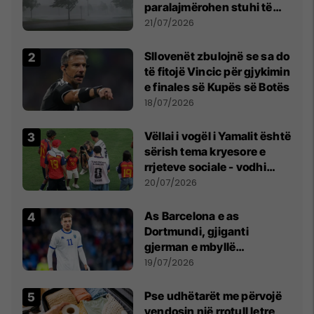
paralajmërohen stuhi të
fuqishme me breshër dhe
21/07/2026
erëra të forta
Sllovenët zbulojnë se sa do
të fitojë Vincic për gjykimin
e finales së Kupës së Botës
18/07/2026
Vëllai i vogël i Yamalit është
sërish tema kryesore e
rrjeteve sociale - vodhi
vëmendjen pas finales së
20/07/2026
Kupës së Botës
As Barcelona e as
Dortmundi, gjiganti
gjerman e mbyllë
marrëveshjen për Fisnik
19/07/2026
Asllanin
Pse udhëtarët me përvojë
vendosin një rrotull letre