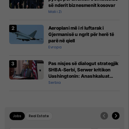
së nderit biznesmenit kosovar
Mali i Zi
Aeroplani më i ri luftarak i
Gjermanisë u ngrit për herë të
parë në qiell
Evropa
Pas nisjes së dialogut strategjik
SHBA-Serbi, Serwer kritikon
Uashingtonin: Anashkaluat
Banjskën, sulmin ndaj KFOR-it
Serbia
dhe rrëmbimin e Policëve të
Kosovës
Jobs
Real Estate