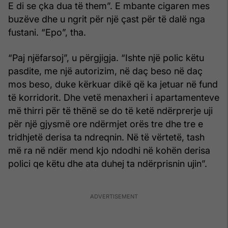
E di se çka dua të them”. E mbante cigaren mes
buzëve dhe u ngrit për një çast për të dalë nga
fustani. “Epo”, tha.
“Paj njëfarsoj”, u përgjigja. “Ishte një polic këtu
pasdite, me një autorizim, në daç beso në daç
mos beso, duke kërkuar dikë që ka jetuar në fund
të korridorit. Dhe vetë menaxheri i apar­tamenteve
më thirri për të thënë se do të ketë ndërprerje uji
për një gjysmë ore ndërmjet orës tre dhe tre e
tridhjetë derisa ta ndreqnin. Në të vërtetë, tash
më ra në ndër mend kjo ndodhi në kohën derisa
polici qe këtu dhe ata duhej ta ndërprisnin ujin”.