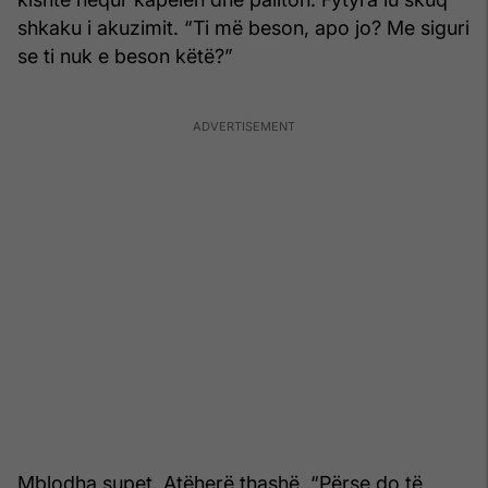
shkaku i akuzimit. “Ti më beson, apo jo? Me siguri
se ti nuk e beson këtë?”
Mblodha supet. Atëherë thashë, “Përse do të