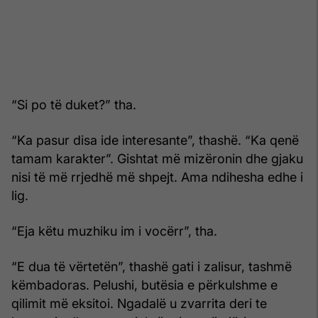
“Si po të duket?” tha.
“Ka pasur disa ide interesante”, thashë. “Ka qenë
tamam karakter”. Gishtat më mizëronin dhe gjaku
nisi të më rrjedhë më shpejt. Ama ndihesha edhe i
lig.
“Eja këtu muzhiku im i vocërr”, tha.
“E dua të vërtetën”, thashë gati i zalisur, tashmë
këmbadoras. Pelushi, butësia e përkulshme e
qilimit më eksitoi. Ngadalë u zvarrita deri te