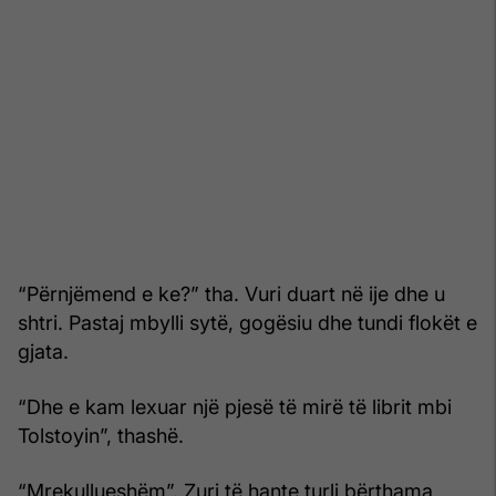
“Përnjëmend e ke?” tha. Vuri duart në ije dhe u
shtri. Pastaj mbylli sytë, gogësiu dhe tundi flokët e
gjata.
“Dhe e kam lexuar një pjesë të mirë të librit mbi
Tolstoyin”, thashë.
“Mrekullueshëm”. Zuri të hante turli bërthama