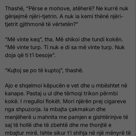
Thashë, “Përse e mohove, atëherë? Ne kurrë nuk
gënjejmë njëri-tjetrin. A nuk ia kemi thënë njëri-
tjetrit gjithmonë të vër­tetën?”
“Më vinte keq”, tha. Më shikoi dhe tundi kokën.
“Më vinte turp. Ti nuk e di sa më vinte turp. Nuk
doja që ti t’i besoje”.
“Kujtoj se po të kuptoj”, thashë.
Ajo e shqelmoi këpucën e vet dhe u mbështet në
kanape. Pastaj u ul dhe tërhoqi trikon përmbi
kokë. I rregulloi flokët. Mori njërën prej cigareve
nga shpuzorja. Ia mbajta çakmakun dhe
menjëherë u mahnita me pamjen e gishtërinjve të
saj të hollë dhe të zbehtë dhe me thonjtë e
mbajtur mirë. Ishte sikur t’i shihja në një mënyrë të