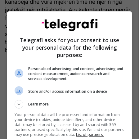
kanapeja dhe vura mjekrën time në njërin nga
jastëkët për mbështetje. Ajo kalonte dorën nëpër
flokët e mia. Ende buzëqeshte. Kokrrat e kripës
vezullonin në buzët e saj të plota. Por derisa e
shikoja, sytë e saj u mbushën me shikim të
Telegrafi asks for your consent to use
trishtimit të pashprehshëm, sado që vazhdoi të
your personal data for the following
buzëqeshte dhe të m’i përkëdhelte flokët.
purposes:
Personalised advertising and content, advertising and
content measurement, audience research and
services development
Store and/or access information on a device
Learn more
Your personal data will be processed and information from
your device (cookies, unique identifiers, and other device
data) may be stored by, accessed by and shared with 369
partners, or used specifically by this site. We and our partners
may use precise geolocation data.
List of partners.