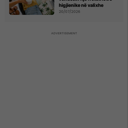
higjienike në valixhe
20/07/2026