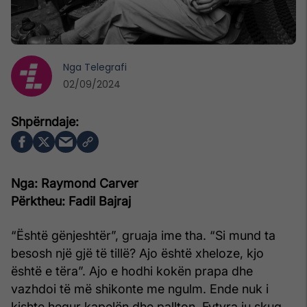
Nga
Telegrafi
02/09/2024
Nga: Raymond Carver
Përktheu: Fadil Bajraj
“Është gënjeshtër”, gruaja ime tha. “Si mund ta
besosh një gjë të tillë? Ajo është xheloze, kjo
është e tëra”. Ajo e hodhi kokën prapa dhe
vazhdoi të më shikonte me ngulm. Ende nuk i
kishte hequr kapelën dhe pallton. Fytyra iu skuq