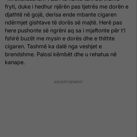
fryti, duke i hedhur njërën pas tjetrës me dorën e
djathtë në gojë, derisa ende mbante cigaren
ndërmjet gishtave të dorës së majtë. Herë pas
here pushonte së ngrëni aq sa i mjaftonte për t’i
fshirë buzët me mysin e dorës dhe e thithte
cigaren. Tashmë ka dalë nga veshjet e
brendshme. Palosi këmbët dhe u rehatua në
kanape.