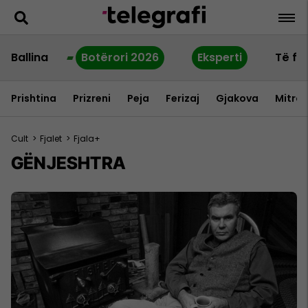
Ballina
Botërori 2026
Eksperti
Të fu
Prishtina
Prizreni
Peja
Ferizaj
Gjakova
Mitrov
Cult
>
Fjalet
>
Fjala+
GËNJESHTRA