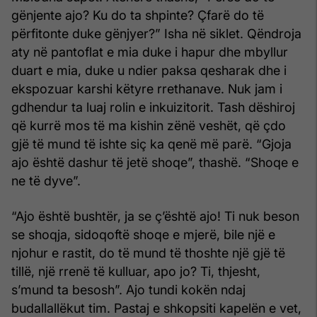
gënjente ajo? Ku do ta shpinte? Çfarë do të
përfitonte duke gënjyer?” Isha në sik­let. Qëndroja
aty në pantoflat e mia duke i hapur dhe mbyllur
duart e mia, duke u ndier paksa qesharak dhe i
ekspozuar karshi këtyre rrethanave. Nuk jam i
gdhendur ta luaj rolin e inkuizitorit. Tash dëshiroj
që kurrë mos të ma kishin zënë veshët, që çdo
gjë të mund të ishte siç ka qenë më parë. “Gjoja
ajo është dashur të jetë shoqe”, thashë. “Shoqe e
ne të dyve”.
“Ajo është bushtër, ja se ç’është ajo! Ti nuk beson
se shoqja, sidoqoftë shoqe e mjerë, bile një e
njohur e rastit, do të mund të thoshte një gjë të
tillë, një rrenë të kulluar, apo jo? Ti, thjesht,
s’mund ta besosh”. Ajo tundi kokën ndaj
budallallëkut tim. Pastaj e shkopsiti kapelën e vet,