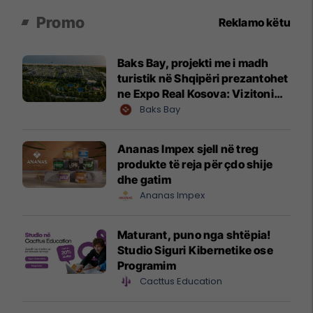
Promo
Reklamo këtu
Baks Bay, projekti me i madh
turistik në Shqipëri prezantohet
ne Expo Real Kosova: Vizitoni
shtandin dhe zbuloni
Baks Bay
mundësitë e investimit
Ananas Impex sjell në treg
produkte të reja për çdo shije
dhe gatim
Ananas Impex
Maturant, puno nga shtëpia!
Studio Siguri Kibernetike ose
Programim
Cacttus Education