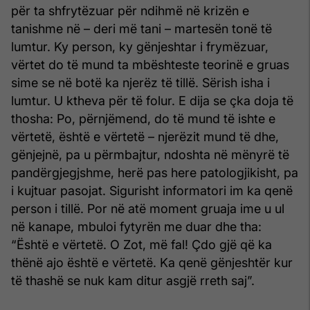
për ta shfrytëzuar për ndihmë në krizën e
tanishme në – deri më tani – martesën tonë të
lumtur. Ky person, ky gënjeshtar i frymëzuar,
vërtet do të mund ta mbështeste teorinë e gruas
sime se në botë ka njerëz të tillë. Sërish isha i
lumtur. U ktheva për të folur. E dija se çka doja të
thosha: Po, përnjëmend, do të mund të ishte e
vërtetë, është e vërtetë – njerëzit mund të dhe,
gënjejnë, pa u përmbaj­tur, ndoshta në mënyrë të
pandërgjegjshme, herë pas here patologjikisht, pa
i kujtuar pasojat. Sigurisht informatori im ka qenë
person i tillë. Por në atë moment gruaja ime u ul
në kanape, mbuloi fytyrën me duar dhe tha:
“Është e vërtetë. O Zot, më fal! Çdo gjë që ka
thënë ajo është e vërtetë. Ka qenë gënjeshtër kur
të thashë se nuk kam ditur asgjë rreth saj”.