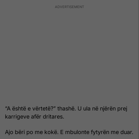
“A është e vërtetë?” thashë. U ula në njërën prej
karrigeve afër dritares.
Ajo bëri po me kokë. E mbulonte fytyrën me duar.