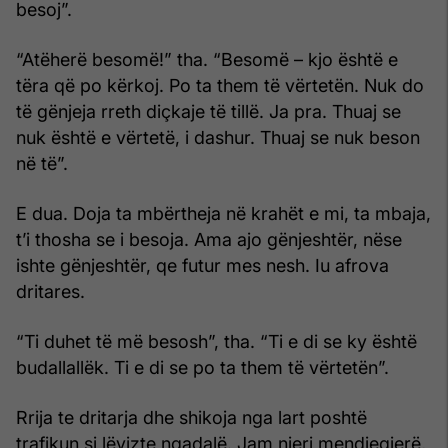
besoj”.
“Atëherë besomë!” tha. “Besomë – kjo është e
tëra që po kër­koj. Po ta them të vërtetën. Nuk do
të gënjeja rreth diçkaje të tillë. Ja pra. Thuaj se
nuk është e vërtetë, i dashur. Thuaj se nuk beson
në të”.
E dua. Doja ta mbërtheja në krahët e mi, ta mbaja,
t’i thosha se i besoja. Ama ajo gënjeshtër, nëse
ishte gënjeshtër, qe futur mes nesh. Iu afrova
dritares.
“Ti duhet të më besosh”, tha. “Ti e di se ky është
budallallëk. Ti e di se po ta them të vërtetën”.
Rrija te dritarja dhe shikoja nga lart poshtë
trafikun si lëvizte ngadalë. Jam njeri mendjegjerë,