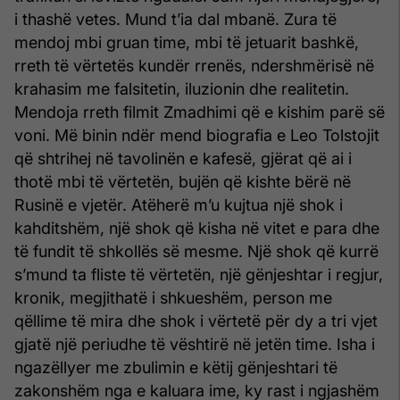
i thashë vetes. Mund t’ia dal mbanë. Zura të
mendoj mbi gruan time, mbi të jetuarit bashkë,
rreth të vërtetës kundër rrenës, ndershmërisë në
krahasim me falsitetin, iluzionin dhe realitetin.
Mendoja rreth filmit Zmadhimi që e kishim parë së
voni. Më binin ndër mend biografia e Leo Tolstojit
që shtrihej në tavolinën e kafesë, gjërat që ai i
thotë mbi të vërtetën, bujën që kishte bërë në
Rusinë e vjetër. Atëherë m’u kujtua një shok i
kahditshëm, një shok që kisha në vitet e para dhe
të fundit të shkollës së mesme. Një shok që kurrë
s’mund ta fliste të vërtetën, një gënjeshtar i regjur,
kronik, megjithatë i shkueshëm, person me
qëllime të mira dhe shok i vërtetë për dy a tri vjet
gjatë një periudhe të vështirë në jetën time. Isha i
ngazëllyer me zbulimin e këtij gënjeshtari të
zakon­shëm nga e kaluara ime, ky rast i ngjashëm