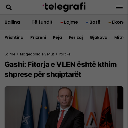
Ballina
Të fundit
Lajme
Botë
Ekono
Prishtina
Prizreni
Peja
Ferizaj
Gjakova
Mitrov
Lajme
>
Maqedonia e Veriut
>
Politikë
Gashi: Fitorja e VLEN është kthim
shprese për shqiptarët