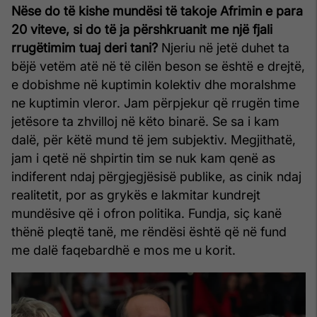
Nëse do të kishe mundësi të takoje Afrimin e para
20 viteve, si do të ja përshkruanit me një fjali
rrugëtimim tuaj deri tani?
Njeriu në jetë duhet ta
bëjë vetëm atë në të cilën beson se është e drejtë,
e dobishme në kuptimin kolektiv dhe moralshme
ne kuptimin vleror. Jam përpjekur që rrugën time
jetësore ta zhvilloj në këto binarë. Se sa i kam
dalë, për këtë mund të jem subjektiv. Megjithatë,
jam i qetë në shpirtin tim se nuk kam qenë as
indiferent ndaj përgjegjësisë publike, as cinik ndaj
realitetit, por as grykës e lakmitar kundrejt
mundësive që i ofron politika. Fundja, siç kanë
thënë pleqtë tanë, me rëndësi është që në fund
me dalë faqebardhë e mos me u korit.