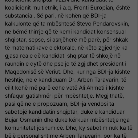
koalicionit multietnik, i a.q. Fronti Europian, është
substancial. Së pari, në kohën që BDI-ja
kalkulonte që ta mbështesë Stevo Pendarovskin,
ne bëmë thirrje që të kemi kandidat konsensual
shqiptar, sepse, si asnjëherë më parë, për shkak
të matematikave elektorale, në këto zgjedhje ka
gjasa reale që kandidati shqiptar të shkojë në
raundin e dytë dhe pse jo të zgjidhet president i
Maqedonisë së Veriut. Dhe, kur nga BDI-ja kishte
heshtje, ne e kandiduam Dr. Arben Taravarin, të
cilit kohë më parë edhe vetë Ali Ahmeti i kishte
shfaqur gatishmëri për mbështetje. Megjithatë,
pasi që ne e propozuam, BDI-ja vendosi ta
sabotojë kandidatin shqiptar, duke e kandiduar
Bujar Osmanin dhe duke kërkuar mbështetje nga
komunitetet joshumicë. Dhe, ky sabotim nuk ka të
bëjë personalisht me Arben Taravarin, por ka të