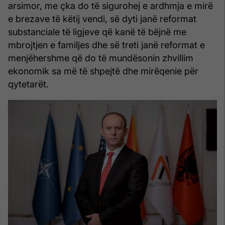
arsimor, me çka do të sigurohej e ardhmja e mirë
e brezave të këtij vendi, së dyti janë reformat
substanciale të ligjeve që kanë të bëjnë me
mbrojtjen e familjes dhe së treti janë reformat e
menjëhershme që do të mundësonin zhvillim
ekonomik sa më të shpejtë dhe mirëqenie për
qytetarët.