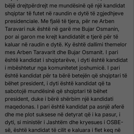
bëjë drejtpërdrejt me mundësinë që një kandidat
shqiptar të futet në raundin e dytë të zgjedhjeve
presidenciale. Me fjalë të tjera, për ne Arben
Taravari nuk është në garë me Bujar Osmanin,
por ai garon me krejt kandidatët e tjerë për të
kaluar në raudin e dytë. Ky është dallimi themelor
mes Arben Taravarit dhe Bujar Osmanit. I pari
është kandidat i shqiptarëve, i dyti është kandidat
i mbështetur nga komunitetet joshumicë. I pari
është kandidat për ta bërë betejën që shqiptari të
bëhet president, i dyti është kandidat që ta
sabotojë mundësinë që shqiptari të bëhet
president, duke i bërë shërbim një kandidati
maqedonas. I pari është kandidat pa asnjë aferë
dhe me plot suksese në detyrat që i ka pasur, i
dyti, si ministër i Jashtëm dhe kryesues i OSBE-
së, është kandidat të cilit e kaluara i flet keq në