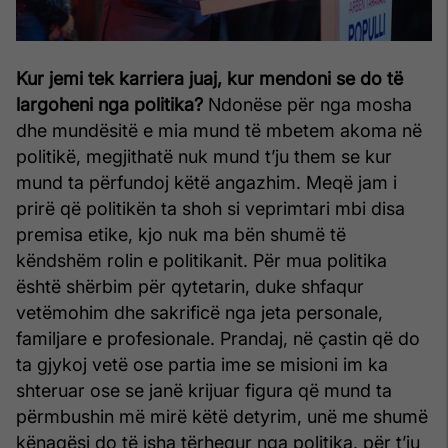
Kur jemi tek karriera juaj, kur mendoni se do të
largoheni nga politika?
Ndonëse për nga mosha
dhe mundësitë e mia mund të mbetem akoma në
politikë, megjithatë nuk mund t’ju them se kur
mund ta përfundoj këtë angazhim. Meqë jam i
prirë që politikën ta shoh si veprimtari mbi disa
premisa etike, kjo nuk ma bën shumë të
këndshëm rolin e politikanit. Për mua politika
është shërbim për qytetarin, duke shfaqur
vetëmohim dhe sakrificë nga jeta personale,
familjare e profesionale. Prandaj, në çastin që do
ta gjykoj vetë ose partia ime se misioni im ka
shteruar ose se janë krijuar figura që mund ta
përmbushin më mirë këtë detyrim, unë me shumë
kënaqësi do të isha tërhequr nga politika, për t’iu