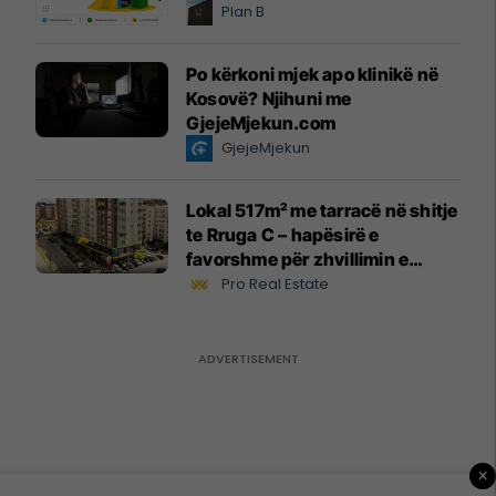
Plan B
Po kërkoni mjek apo klinikë në
Kosovë? Njihuni me
GjejeMjekun.com
GjejeMjekun
Lokal 517m² me tarracë në shitje
te Rruga C – hapësirë e
favorshme për zhvillimin e
biznesit #15796
Pro Real Estate
×