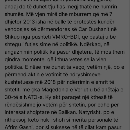
andaj do të duhet t’ju flas megjithatë në numrin
shumës. Më vjen mirë dhe mburrem që më 7
dhjetor 2013 isha në ballë të protestës kundër
vendosjes së përmendores së Car Dushanit në
Shkup nga pushteti VMRO-BDI, që pastaj u bë
shtegu i futjes sime në politikë. Ndërkaq, në
angazhimin politik ka pasur dhjetëra, të mos them
qindra momente, që i thua vetes se ia vlen
politika. E nëse më duhet ta veçoj vetëm një, po e
përmend aktin e votimit të ndryshimeve
kushtetuese më 2018 për ndërrimin e emrit të
shtetit, me çka Maqedonia e Veriut u bë anëtaja e
30-të e NATO-s. Ky akt paraqet një kthesë të
rëndësishme jo vetëm për shtetin, por edhe për
interesat shqiptare në Ballkan. Natyrisht, po e
ritheksoj, këto nuk i shoh si merita personale të
Afrim Gashi, por si suksese në të cilat kam pasur