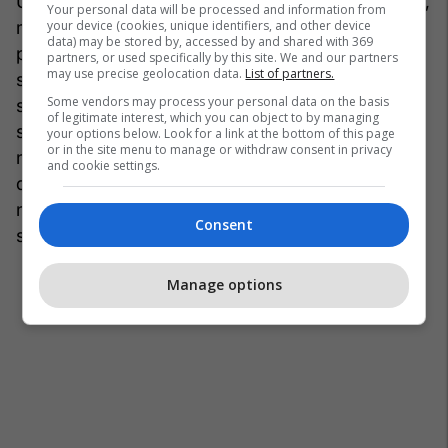
Unë kam qenë njëri ndër themeluesit e asaj partie,
Your personal data will be processed and information from
your device (cookies, unique identifiers, and other device
madje – veç për informacion – kam qenë autor i
data) may be stored by, accessed by and shared with 369
platformës politike të saj. Andaj, pas suksesit të
partners, or used specifically by this site. We and our partners
may use precise geolocation data.
List of partners.
saj në zgjedhjet e vitit 2016-të, kur ishte evidente
Some vendors may process your personal data on the basis
se ajo parti do të ishte e ardhmja politike e
of legitimate interest, which you can object to by managing
shqiptarëve të Maqedonisë, ndodhi përçarja, që
your options below. Look for a link at the bottom of this page
or in the site menu to manage or withdraw consent in privacy
nga kjo perspektive ishte e evitueshme dhe e
and cookie settings.
dëmshme, por për fat të keq kishte shumë
ndërhyrje nga jashtë që e luftonin suksesin e atij
Consent
subjekti.
Manage options