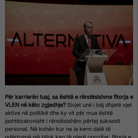
Për karrierën tuaj, sa është e rëndësishme fitorja e
VLEN në këto zgjedhje?
Sivjet unë i bëj dhjetë vjet
aktive në politikë dhe ky vit për mua është
jashtëzakonisht i rëndësishëm përtej suksesit
personal. Në kohën kur ne ia kemi dalë të
ndërtojmë një bllok kaq të gjerë opozitar, fitorja e