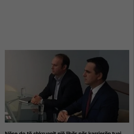
Nëse do të shkruanit një libër për karrierën tuaj