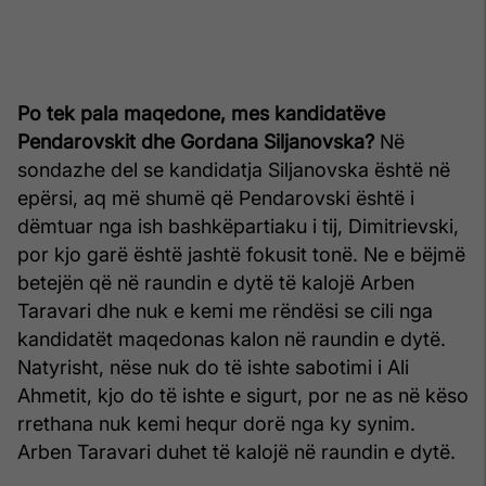
Po tek pala maqedone, mes kandidatëve
Pendarovskit dhe Gordana Siljanovska?
Në
sondazhe del se kandidatja Siljanovska është në
epërsi, aq më shumë që Pendarovski është i
dëmtuar nga ish bashkëpartiaku i tij, Dimitrievski,
por kjo garë është jashtë fokusit tonë. Ne e bëjmë
betejën që në raundin e dytë të kalojë Arben
Taravari dhe nuk e kemi me rëndësi se cili nga
kandidatët maqedonas kalon në raundin e dytë.
Natyrisht, nëse nuk do të ishte sabotimi i Ali
Ahmetit, kjo do të ishte e sigurt, por ne as në këso
rrethana nuk kemi hequr dorë nga ky synim.
Arben Taravari duhet të kalojë në raundin e dytë.