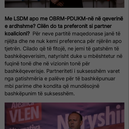
Me LSDM apo me OBRM-PDUKM-në në qeverinë
e ardhshme? Cilën do ta preferonit si partner
koalicioni?
Për neve partitë maqedonase janë të
njëjta dhe ne nuk kemi preferenca për njërën apo
tjetrën. Cilado që të fitojë, ne jemi të gatshëm të
bashkëqeverisim, natyrisht duke u mbështetur në
fuqinë tonë dhe në vizionin tonë për
bashkëqeverisje. Partneriteti i suksesshëm varet
nga gatishmëria e palëve për të bashkëpunuar
mbi parime dhe kondita që mundësojnë
bashkëpunim të suksesshëm.