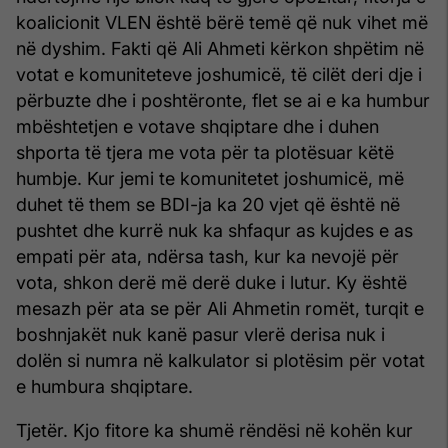
koalicionit VLEN është bërë temë që nuk vihet më
në dyshim. Fakti që Ali Ahmeti kërkon shpëtim në
votat e komuniteteve joshumicë, të cilët deri dje i
përbuzte dhe i poshtëronte, flet se ai e ka humbur
mbështetjen e votave shqiptare dhe i duhen
shporta të tjera me vota për ta plotësuar këtë
humbje. Kur jemi te komunitetet joshumicë, më
duhet të them se BDI-ja ka 20 vjet që është në
pushtet dhe kurrë nuk ka shfaqur as kujdes e as
empati për ata, ndërsa tash, kur ka nevojë për
vota, shkon derë më derë duke i lutur. Ky është
mesazh për ata se për Ali Ahmetin romët, turqit e
boshnjakët nuk kanë pasur vlerë derisa nuk i
dolën si numra në kalkulator si plotësim për votat
e humbura shqiptare.
Tjetër. Kjo fitore ka shumë rëndësi në kohën kur