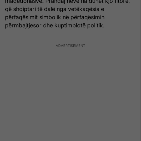
maqedonasve. Prandaj neve na duhet kjo fitore,
që shqiptari të dalë nga vetëkaqësia e
përfaqësimit simbolik në përfaqësimin
përmbajtjesor dhe kuptimplotë politik.