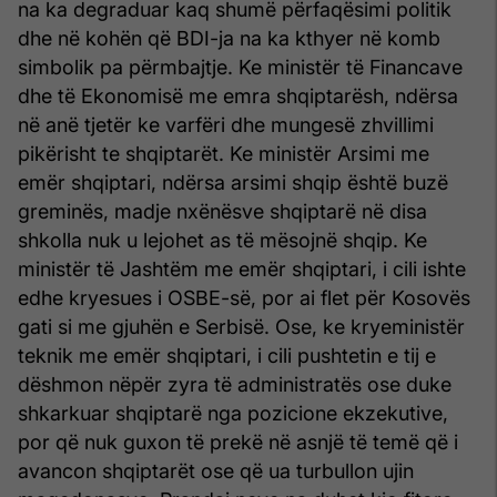
na ka degraduar kaq shumë përfaqësimi politik
dhe në kohën që BDI-ja na ka kthyer në komb
simbolik pa përmbajtje. Ke ministër të Financave
dhe të Ekonomisë me emra shqiptarësh, ndërsa
në anë tjetër ke varfëri dhe mungesë zhvillimi
pikërisht te shqiptarët. Ke ministër Arsimi me
emër shqiptari, ndërsa arsimi shqip është buzë
greminës, madje nxënësve shqiptarë në disa
shkolla nuk u lejohet as të mësojnë shqip. Ke
ministër të Jashtëm me emër shqiptari, i cili ishte
edhe kryesues i OSBE-së, por ai flet për Kosovës
gati si me gjuhën e Serbisë. Ose, ke kryeministër
teknik me emër shqiptari, i cili pushtetin e tij e
dëshmon nëpër zyra të administratës ose duke
shkarkuar shqiptarë nga pozicione ekzekutive,
por që nuk guxon të prekë në asnjë të temë që i
avancon shqiptarët ose që ua turbullon ujin