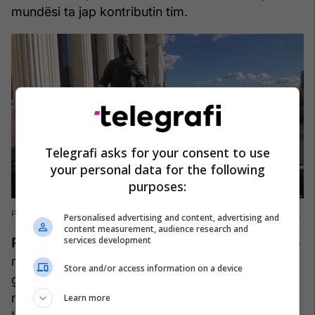
mundësi ta jap kontributin tim.
Telegrafi asks for your consent to use
your personal data for the following
purposes:
Protestat kundër përmendores së Car Dushanit në Shkup, 2013 Foto: REL
Personalised advertising and content, advertising and
content measurement, audience research and
services development
Po momenti më i keq?
Sigurisht që ka pasur edhe
momente të këqija, por edhe ato nuk mund t’i
Store and/or access information on a device
gjykoj vetëm me peshore personale. Për mua
moment i rëndë ka qenë ndarja e Lëvizjes BESA.
Learn more