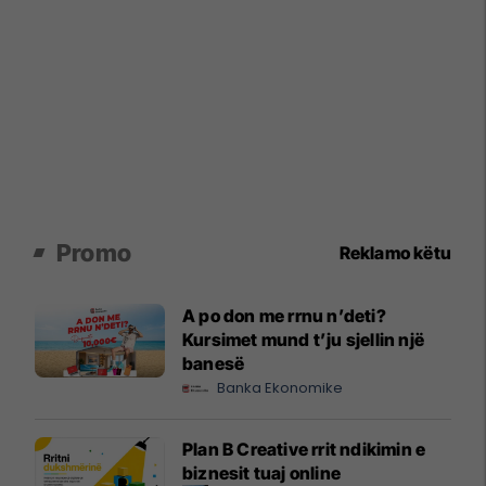
Promo
Reklamo këtu
A po don me rrnu n’deti?
Kursimet mund t’ju sjellin një
banesë
Banka Ekonomike
Plan B Creative rrit ndikimin e
biznesit tuaj online