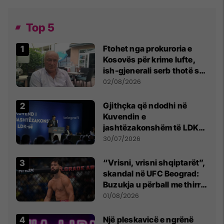
Top 5
Ftohet nga prokuroria e
Kosovës për krime lufte,
ish-gjenerali serb thotë se
dikush e tradhtoi në
02/08/2026
Beograd
Gjithçka që ndodhi në
Kuvendin e
jashtëzakonshëm të LDK-
së
30/07/2026
“Vrisni, vrisni shqiptarët”,
skandal në UFC Beograd:
Buzukja u përball me thirrje
anti-shqiptare nga
01/08/2026
tribunat
Një pleskavicë e ngrënë