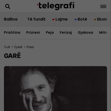
Ballina
Të fundit
Lajme
Botë
Ekono
Prishtina
Prizreni
Peja
Ferizaj
Gjakova
Mitrov
Cult
>
Fjalet
>
Poezi
GARË