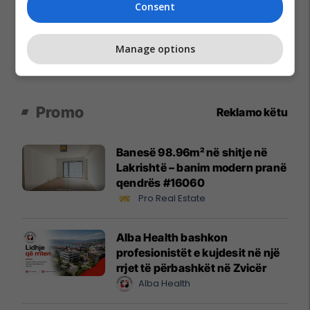
Consent
Manage options
Promo
Reklamo këtu
Banesë 98.96m² në shitje në
Lakrishtë – banim modern pranë
qendrës #16060
Pro Real Estate
Alba Health bashkon
profesionistët e kujdesit në një
rrjet të përbashkët në Zvicër
Alba Health