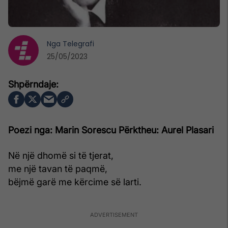
Nga
Telegrafi
25/05/2023
Poezi nga: Marin Sorescu
Përktheu: Aurel Plasari
Në një dhomë si të tjerat,
me një tavan të paqmë,
bëjmë garë me kërcime së larti.