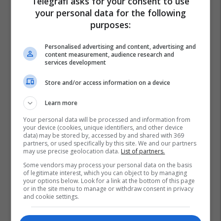
Telegrafi asks for your consent to use
your personal data for the following
purposes:
Personalised advertising and content, advertising and
content measurement, audience research and
services development
Store and/or access information on a device
Learn more
Your personal data will be processed and information from
your device (cookies, unique identifiers, and other device
data) may be stored by, accessed by and shared with 369
partners, or used specifically by this site. We and our partners
may use precise geolocation data.
List of partners.
Some vendors may process your personal data on the basis
of legitimate interest, which you can object to by managing
your options below. Look for a link at the bottom of this page
or in the site menu to manage or withdraw consent in privacy
and cookie settings.