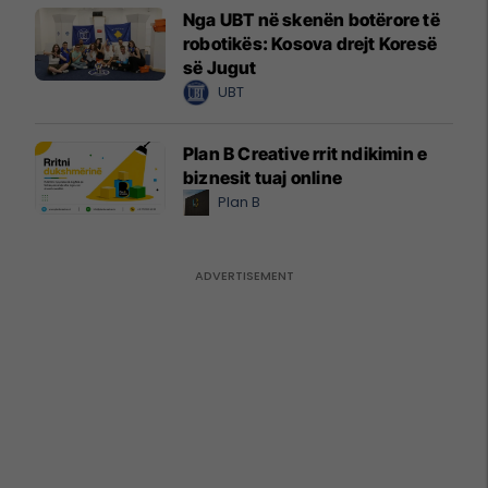
Nga UBT në skenën botërore të
robotikës: Kosova drejt Koresë
së Jugut
UBT
Plan B Creative rrit ndikimin e
biznesit tuaj online
Plan B