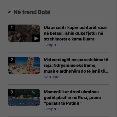
Në trend Botë
Ukrainasit i kapin ushtarët rusë
në befasi, ishin duke fjetur në
strehimoret e kamufluara
Evropa
Meteorologët me parashikime të
reja: Ndryshime ekstreme,
muajt e ardhshëm do të jenë të
pazakontë
Nga Bota
Momenti kur droni ukrainas
godet plazhin në Rusi, pranë
"pallatit të Putinit"
Evropa