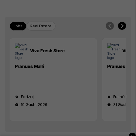
Jobs
Real Estate
Viva Fresh Store
Viva F
Pranues Malli
Pranues mall
Ferizaj
Fushë Koso
19 Gusht 2026
31 Gusht 20