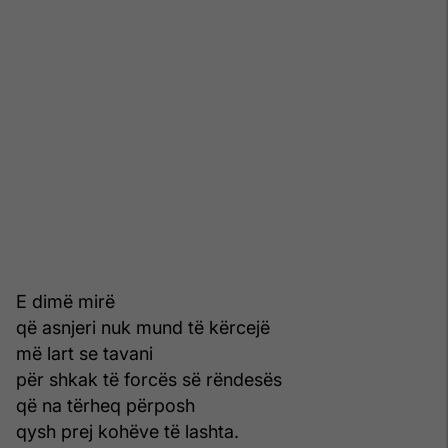
E dimë mirë
që asnjeri nuk mund të kërcejë
më lart se tavani
për shkak të forcës së rëndesës
që na tërheq përposh
qysh prej kohëve të lashta.