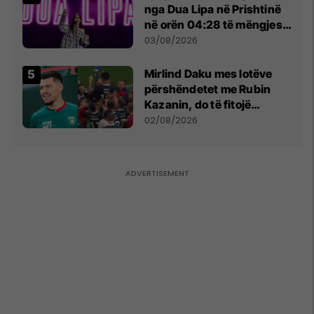
nga Dua Lipa në Prishtinë
në orën 04:28 të mëngjesit
- dhe bota digjitale serbe
03/08/2026
shpall gjendjen e luftës
Mirlind Daku mes lotëve
përshëndetet me Rubin
Kazanin, do të fitojë
miliona te Spartak Moska
02/08/2026