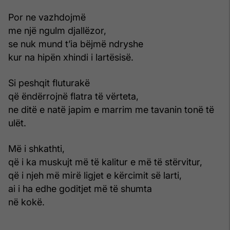
Por ne vazhdojmë
me një ngulm djallëzor,
se nuk mund t’ia bëjmë ndryshe
kur na hipën xhindi i lartësisë.
Si peshqit fluturakë
që ëndërrojnë flatra të vërteta,
ne ditë e natë japim e marrim me tavanin tonë të
ulët.
Më i shkathti,
që i ka muskujt më të kalitur e më të stërvitur,
që i njeh më mirë ligjet e kërcimit së larti,
ai i ha edhe goditjet më të shumta
në kokë.