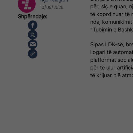
Nga
Telegrafi
për, siç e quan, 
10/05/2026
të koordinuar të m
ndaj komunikimit p
“Tubimin e Bashki
Sipas LDK-së, br
llogari të autom
platformat social
për të ulur artifi
të krijuar një at