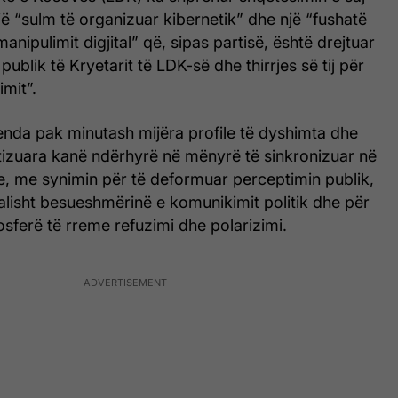
një “sulm të organizuar kibernetik” dhe një “fushatë
anipulimit digjital” që, sipas partisë, është drejtuar
ublik të Kryetarit të LDK-së dhe thirrjes së tij për
mit”.
enda pak minutash mijëra profile të dyshimta dhe
atizuara kanë ndërhyrë në mënyrë të sinkronizuar në
e, me synimin për të deformuar perceptimin publik,
cialisht besueshmërinë e komunikimit politik dhe për
mosferë të rreme refuzimi dhe polarizimi.