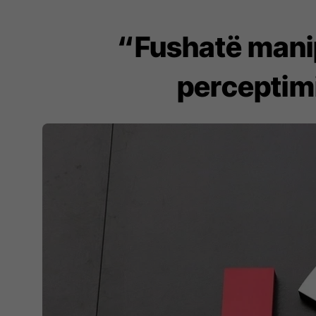
“Fushatë manip
perceptimi