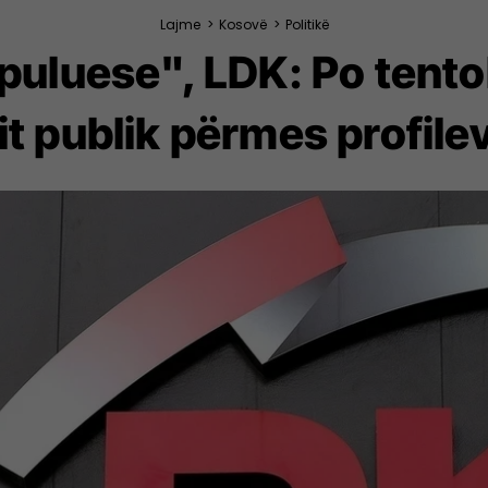
Lajme
>
Kosovë
>
Politikë
uluese", LDK: Po tento
t publik përmes profile