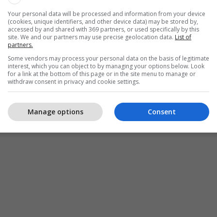
ashpër çdo ndërhyrje të tillë, duke theksuar se
Your personal data will be processed and information from your device
 nuk mund të manipulohet” nga profile të rreme,
(cookies, unique identifiers, and other device data) may be stored by,
apo mekanizma propagande.
accessed by and shared with 369 partners, or used specifically by this
site. We and our partners may use precise geolocation data.
List of
partners.
itheksuar se Kosova ka nevojë për zgjedhje të lira,
Some vendors may process your personal data on the basis of legitimate
m dhe standard demokratik, e jo, siç është
interest, which you can object to by managing your options below. Look
for a link at the bottom of this page or in the site menu to manage or
ftë hibride kundër mendimit të lirë dhe organizimit
withdraw consent in privacy and cookie settings.
Telegrafi.
Manage options
Consent