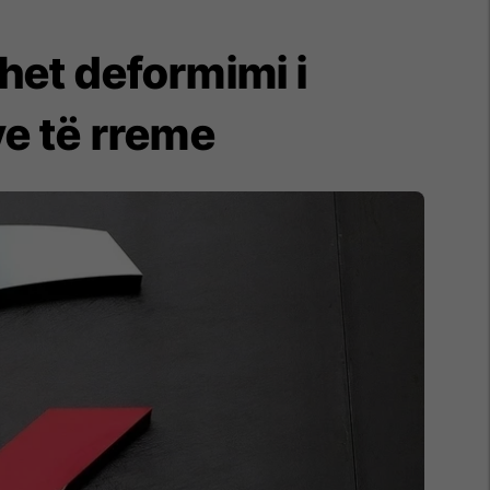
het deformimi i
ve të rreme