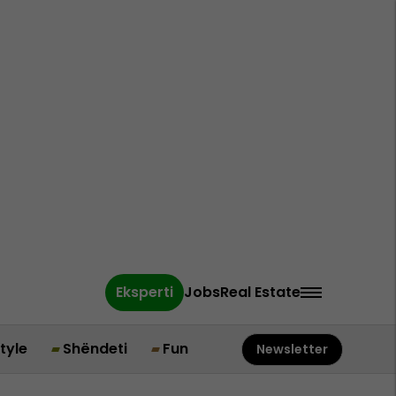
Eksperti
Jobs
Real Estate
style
Shëndeti
Fun
Newsletter