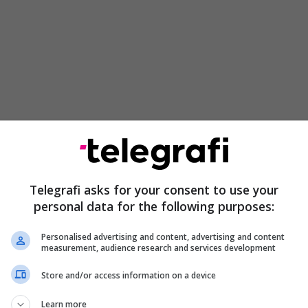
rrje qytetarëve që të jenë të vetëdijshëm se, sipas
igjital dhe propaganda e organizuar mund të jenë
 kryesore në fushatën e ardhshme zgjedhore, duke
Telegrafi asks for your consent to use your
 “ndërhyrje hibride” në opinionin publik.
personal data for the following purposes:
 një garë normale politike. Kjo është një përpjekje
Personalised advertising and content, advertising and content
ar debatin demokratik me operacione psikologjike
measurement, audience research and services development
 në hapësirën digjitale”, thuhet në reagimin e LDK-
Store and/or access information on a device
Learn more