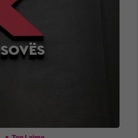
Top Lajme