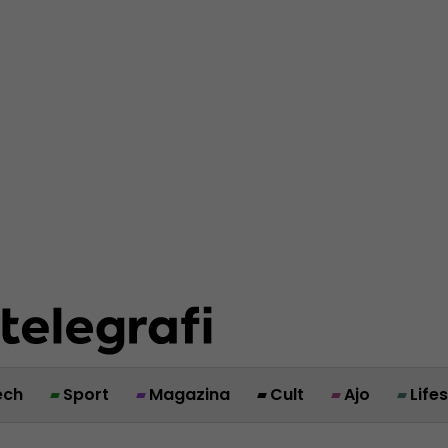
ech
Sport
Magazina
Cult
Ajo
Life