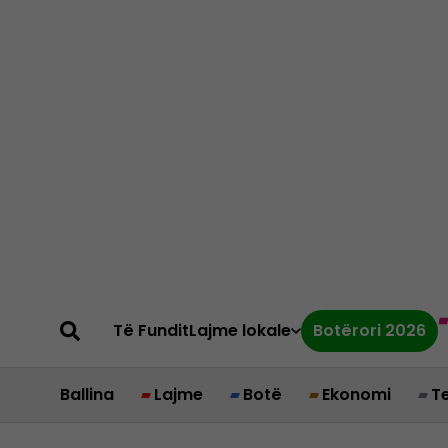
Të Fundit
Lajme lokale
Botërori 2026
Ballina
Lajme
Botë
Ekonomi
T