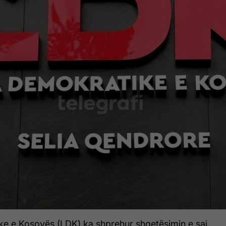
ke e Kosovës (LDK) ka shprehur shqetësimin e saj