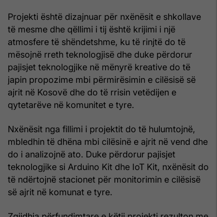
Projekti është dizajnuar për nxënësit e shkollave
të mesme dhe qëllimi i tij është krijimi i një
atmosfere të shëndetshme, ku të rinjtë do të
mësojnë rreth teknologjisë dhe duke përdorur
pajisjet teknologjike në mënyrë kreative do të
japin propozime mbi përmirësimin e cilësisë së
ajrit në Kosovë dhe do të rrisin vetëdijen e
qytetarëve në komunitet e tyre.
Nxënësit nga fillimi i projektit do të hulumtojnë,
mbledhin të dhëna mbi cilësinë e ajrit në vend dhe
do i analizojnë ato. Duke përdorur pajisjet
teknologjike si Arduino Kit dhe IoT Kit, nxënësit do
të ndërtojnë stacionet për monitorimin e cilësisë
së ajrit në komunat e tyre.
Zgjidhja përfundimtare e këtij projekti rezulton me