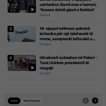
ushtarëve: Kurrë mos e harroni,
'Kosova është pjesë e Serbisë'
Serbia
14-vjeçari ndihmon policinë
britanike për një telefonatë të
rreme, aeroplanët luftarakë u
ngritën në ajër për të
Evropa
interceptuar fluturaken e Qatar
Airways që po shkonte drejt
Ukrainasit sulmohen në Poloni -
Mançesterit
Tusk i kërkon presidentit të
reagojë
Evropa
Jobs
Real Estate