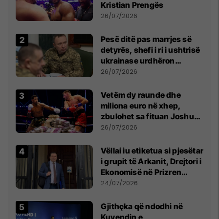
Kristian Prengës
26/07/2026
Pesë ditë pas marrjes së
detyrës, shefi i ri i ushtrisë
ukrainase urdhëron
kontroll të madh
26/07/2026
Vetëm dy raunde dhe
miliona euro në xhep,
zbulohet sa fituan Joshua
e Prenga
26/07/2026
Vëllai iu etiketua si pjesëtar
i grupit të Arkanit, Drejtori i
Ekonomisë në Prizren
mohon pretendimet
24/07/2026
Gjithçka që ndodhi në
Kuvendin e