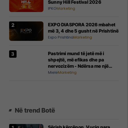
Sunny Hill Festival 2026
IPKO
Marketing
EXPO DIASPORA 2026 mbahet
më 3, 4 dhe 5 gusht në Prishtinë
Expo Prishtina
Marketing
Pastrimi mund të jetë më i
shpejtë, më efikas dhe pa
nervozizëm - Ndërsa me një
pajisje të vetme, mund të
Miele
Marketing
kombinoni pastrimin e thatë me
pastrimin e thellë të lagësht
Në trend Botë
Sërish kërcënon, Vuçiq para