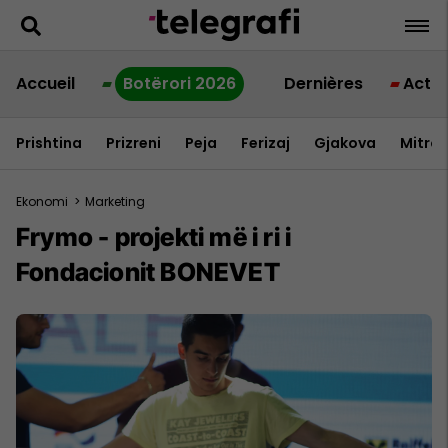
Accueil
Botërori 2026
Dernières
Actua
Prishtina
Prizreni
Peja
Ferizaj
Gjakova
Mitrov
Ekonomi
>
Marketing
Frymo - projekti më i ri i
Fondacionit BONEVET