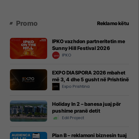
Promo
Reklamo këtu
IPKO vazhdon partneritetin me
Sunny Hill Festival 2026
IPKO
EXPO DIASPORA 2026 mbahet
më 3, 4 dhe 5 gusht në Prishtinë
Expo Prishtina
Holiday In 2 – banesa juaj për
pushime pranë detit
Edil Project
Plan B – reklamoni biznesin tuaj