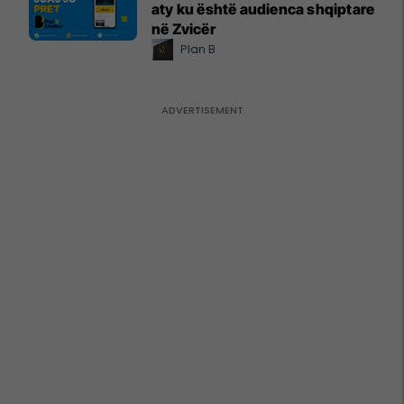
aty ku është audienca shqiptare
në Zvicër
Plan B