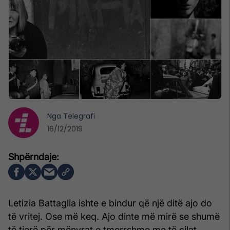
Nga
Telegrafi
16/12/2019
Letizia Battaglia ishte e bindur që një ditë ajo do
të vritej. Ose më keq. Ajo dinte më mirë se shumë
të tjerë për mënyrat e tmerrshme me të cilat