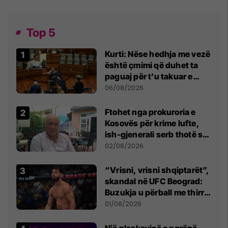
Top 5
Kurti: Nëse hedhja me vezë
është çmimi që duhet ta
paguaj për t’u takuar e
bashkëbiseduar jam i
06/08/2026
lumtur ta bëj këtë
Ftohet nga prokuroria e
Kosovës për krime lufte,
ish-gjenerali serb thotë se
dikush e tradhtoi në
02/08/2026
Beograd
“Vrisni, vrisni shqiptarët”,
skandal në UFC Beograd:
Buzukja u përball me thirrje
anti-shqiptare nga
01/08/2026
tribunat