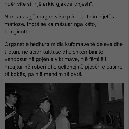
ndër vite si “një arkiv gjakderdhjesh”.
Nuk ka asgjë magjepsëse për realitetin e jetës
mafioze, thotë se ka mësuar nga këto,
Longinotto.
Organet e hedhura midis kufomave të deleve dhe
tretura në acid; kaktusë dhe shkëmbinj të
vendosur në gojën e viktimave, një fëmijë i
mbajtur në robëri dhe qëllohej në pjesën e pasme
të kokës, pa një mendim të dytë.