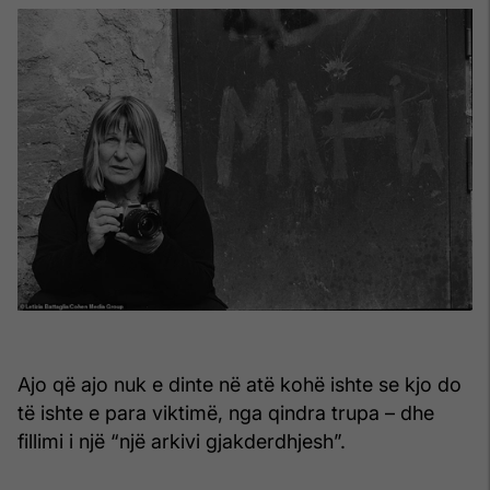
Ajo që ajo nuk e dinte në atë kohë ishte se kjo do
të ishte e para viktimë, nga qindra trupa – dhe
fillimi i një “një arkivi gjakderdhjesh”.