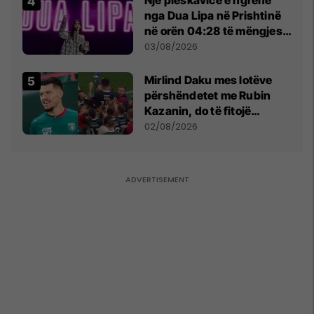
Një pleskavicë e ngrënë
nga Dua Lipa në Prishtinë
në orën 04:28 të mëngjesit
- dhe bota digjitale serbe
03/08/2026
shpall gjendjen e luftës
Mirlind Daku mes lotëve
përshëndetet me Rubin
Kazanin, do të fitojë
miliona te Spartak Moska
02/08/2026