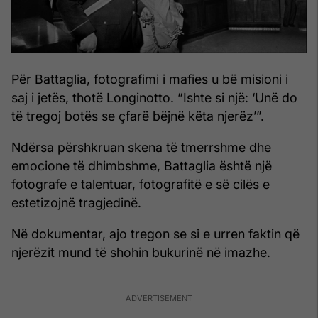
Për Battaglia, fotografimi i mafies u bë misioni i
saj i jetës, thotë Longinotto. “Ishte si një: ‘Unë do
të tregoj botës se çfarë bëjnë këta njerëz’”.
Ndërsa përshkruan skena të tmerrshme dhe
emocione të dhimbshme, Battaglia është një
fotografe e talentuar, fotografitë e së cilës e
estetizojnë tragjedinë.
Në dokumentar, ajo tregon se si e urren faktin që
njerëzit mund të shohin bukurinë në imazhe.