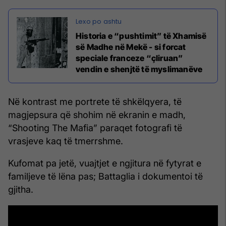
Historia e “pushtimit” të Xhamisë
së Madhe në Mekë - si forcat
speciale franceze “çliruan”
vendin e shenjtë të myslimanëve
Në kontrast me portrete të shkëlqyera, të
magjepsura që shohim në ekranin e madh,
“Shooting The Mafia” paraqet fotografi të
vrasjeve kaq të tmerrshme.
Kufomat pa jetë, vuajtjet e ngjitura në fytyrat e
familjeve të lëna pas; Battaglia i dokumentoi të
gjitha.