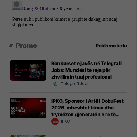
Promo
Reklamo këtu
Konkurset e javës në Telegrafi
Jobs: Mundësi të reja për
zhvillimin tuaj profesional
Telegrafi Jobs
IPKO, Sponsor i Artë i DokuFest
2026, mbështet filmin dhe
frymëzon gjeneratën e re të
krijuesve
IPKO