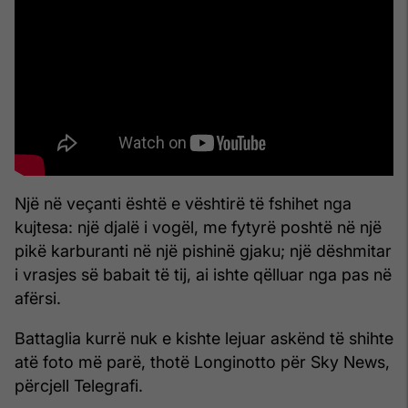
Një në veçanti është e vështirë të fshihet nga
kujtesa: një djalë i vogël, me fytyrë poshtë në një
pikë karburanti në një pishinë gjaku; një dëshmitar
i vrasjes së babait të tij, ai ishte qëlluar nga pas në
afërsi.
Battaglia kurrë nuk e kishte lejuar askënd të shihte
atë foto më parë, thotë Longinotto për Sky News,
përcjell Telegrafi.