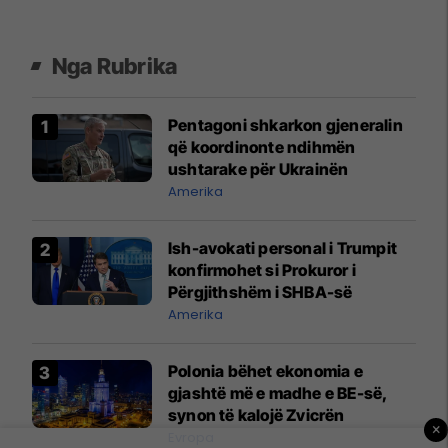
Nga Rubrika
Pentagoni shkarkon gjeneralin
që koordinonte ndihmën
ushtarake për Ukrainën
Amerika
Ish-avokati personal i Trumpit
konfirmohet si Prokuror i
Përgjithshëm i SHBA-së
Amerika
Polonia bëhet ekonomia e
gjashtë më e madhe e BE-së,
synon të kalojë Zvicrën
×
Evropa