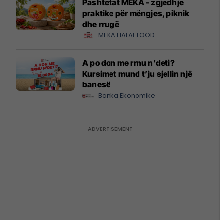
Pashtetat MEKA - zgjedhje
praktike për mëngjes, piknik
dhe rrugë
MEKA HALAL FOOD
A po don me rrnu n’deti?
Kursimet mund t’ju sjellin një
banesë
Banka Ekonomike