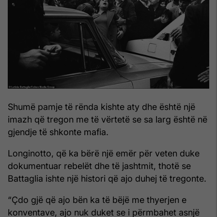
Shumë pamje të rënda kishte aty dhe është një
imazh që tregon me të vërtetë se sa larg është në
gjendje të shkonte mafia.
Longinotto, që ka bërë një emër për veten duke
dokumentuar rebelët dhe të jashtmit, thotë se
Battaglia ishte një histori që ajo duhej të tregonte.
“Çdo gjë që ajo bën ka të bëjë me thyerjen e
konventave, ajo nuk duket se i përmbahet asnjë