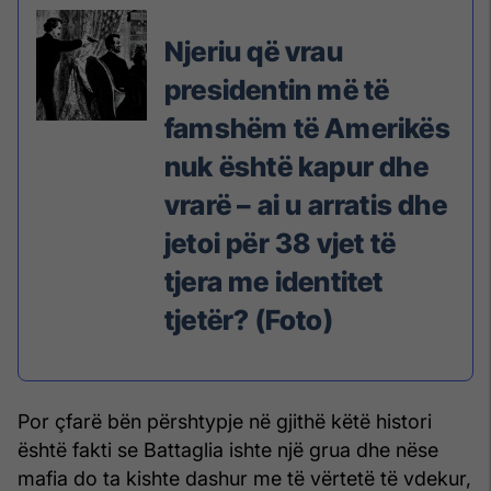
Njeriu që vrau
presidentin më të
famshëm të Amerikës
nuk është kapur dhe
vrarë – ai u arratis dhe
jetoi për 38 vjet të
tjera me identitet
tjetër? (Foto)
Por çfarë bën përshtypje në gjithë këtë histori
është fakti se Battaglia ishte një grua dhe nëse
mafia do ta kishte dashur me të vërtetë të vdekur,