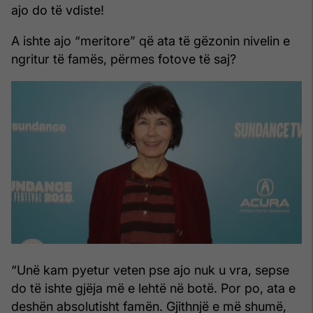
ajo do të vdiste!
A ishte ajo “meritore” që ata të gëzonin nivelin e
ngritur të famës, përmes fotove të saj?
“Unë kam pyetur veten pse ajo nuk u vra, sepse
do të ishte gjëja më e lehtë në botë. Por po, ata e
deshën absolutisht famën. Gjithnjë e më shumë,