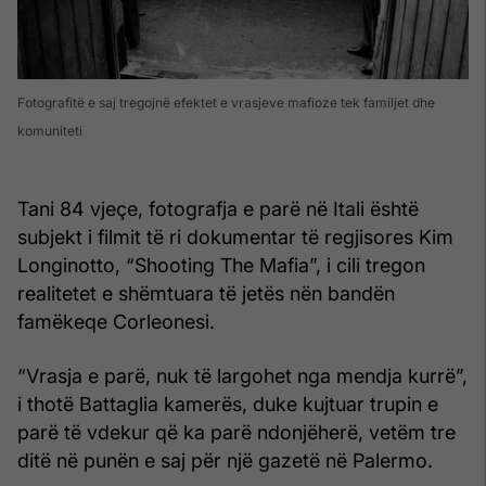
Fotografitë e saj tregojnë efektet e vrasjeve mafioze tek familjet dhe
komuniteti
Tani 84 vjeçe, fotografja e parë në Itali është
subjekt i filmit të ri dokumentar të regjisores Kim
Longinotto, “Shooting The Mafia”, i cili tregon
realitetet e shëmtuara të jetës nën bandën
famëkeqe Corleonesi.
“Vrasja e parë, nuk të largohet nga mendja kurrë”,
i thotë Battaglia kamerës, duke kujtuar trupin e
parë të vdekur që ka parë ndonjëherë, vetëm tre
ditë në punën e saj për një gazetë në Palermo.