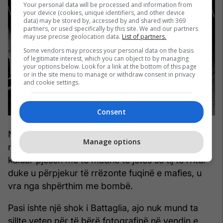
Your personal data will be processed and information from
your device (cookies, unique identifiers, and other device
data) may be stored by, accessed by and shared with 369
partners, or used specifically by this site. We and our partners
may use precise geolocation data.
List of partners.
Some vendors may process your personal data on the basis
of legitimate interest, which you can object to by managing
your options below. Look for a link at the bottom of this page
or in the site menu to manage or withdraw consent in privacy
and cookie settings.
Consent
Në një nga rrëfimet e saj ajo tregon se si më 23
Manage options
maj 1992, gjyqtari Giovanni Falcone, i cili kishte
kaluar pjesën më të madhe të jetës së tij të rritur
duke u përpjekur të rrëzonte fuqinë e mafies, u
vra nga shpërthim me bombë.
Pasi ishte një shok i Battaglia, ajo nuk mund ta
sillte veten për të bërë fotografinë në vendin e