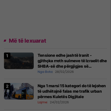
Më të lexuarat
Tensione edhe jashtë Iranit -
gjithçka rreth sulmeve të Izraelit dhe
SHBA-së dhe përgjigjes së
Teheranit
Nga Bota
28/02/2026
Nga 1 marsi 15 kategori do të lejohen
të udhëtojnë falas me trafik urban
përmes Kuletës Digjitale
Lajme
24/02/2026