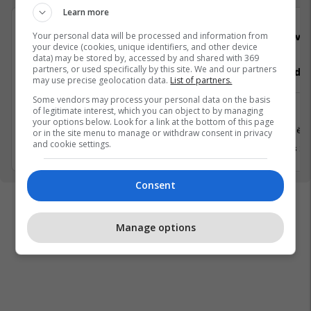
Learn more
Your personal data will be processed and information from
Viva Fresh Store
Viva 
your device (cookies, unique identifiers, and other device
data) may be stored by, accessed by and shared with 369
partners, or used specifically by this site. We and our partners
Operator/e Prodhimi
Kasap, Ndi
may use precise geolocation data.
List of partners.
Some vendors may process your personal data on the basis
of legitimate interest, which you can object to by managing
Logjistikë
Tjera
your options below. Look for a link at the bottom of this page
Prishtinë
Prishtinë
or in the site menu to manage or withdraw consent in privacy
and cookie settings.
15 Mars 2026
15 Mars 2
Consent
Manage options