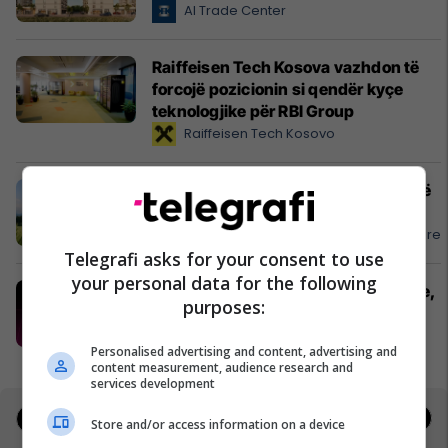
Al Trade Center
Raiffeisen Tech Kosova vazhdon të
forcojë pozicionin si qendër kyçe
teknologjike për RBI Group
Raiffeisen Tech Kosovo
Përgaditja që ta bën çdo udhëtim më
të qetë
APR - Asistencë E Përgjithshme Rrugore
Telegrafi asks for your consent to use
your personal data for the following
Telegrafi Jobs - Më shumë konkurse,
purposes:
më shumë mundësi për ju
Telegrafi Jobs
Personalised advertising and content, advertising and
content measurement, audience research and
services development
Jobs
Real Estate
Store and/or access information on a device