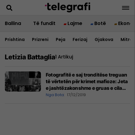
Ballina
Të fundit
Lajme
Botë
Ekono
Prishtina
Prizreni
Peja
Ferizaj
Gjakova
Mitrov
Letizia Battaglia
1 Artikuj
Fotografitë e saj tronditëse treguan
të vërtetën për krimet mafioze: Jeta
e jashtëzakonshme e gruas e cila
guxoi të “ballafaqohej” me vrasësit
Nga Bota
17/12/2019
dhe ende është gjallë