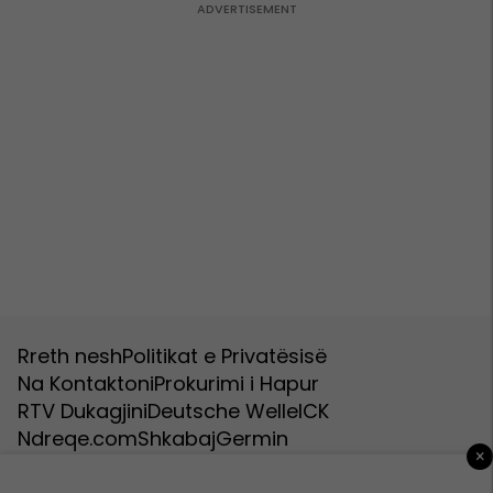
Rreth nesh
Politikat e Privatësisë
Na Kontaktoni
Prokurimi i Hapur
RTV Dukagjini
Deutsche Welle
ICK
Ndreqe.com
Shkabaj
Germin
×