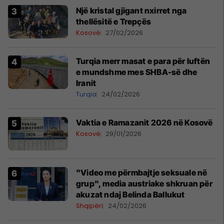
Një kristal gjigant nxirret nga
thellësitë e Trepçës
Kosovë
27/02/2026
Turqia merr masat e para për luftën
e mundshme mes SHBA-së dhe
Iranit
Turqia
24/02/2026
Vaktia e Ramazanit 2026 në Kosovë
Kosovë
29/01/2026
"Video me përmbajtje seksuale në
grup", media austriake shkruan për
akuzat ndaj Belinda Ballukut
Shqipëri
24/02/2026