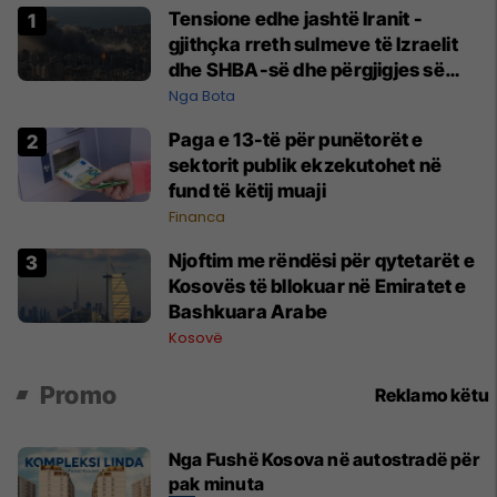
Tensione edhe jashtë Iranit -
gjithçka rreth sulmeve të Izraelit
dhe SHBA-së dhe përgjigjes së
Teheranit
Nga Bota
Paga e 13-të për punëtorët e
sektorit publik ekzekutohet në
fund të këtij muaji
Financa
Njoftim me rëndësi për qytetarët e
Kosovës të bllokuar në Emiratet e
Bashkuara Arabe
Kosovë
Promo
Reklamo këtu
Nga Fushë Kosova në autostradë për
pak minuta