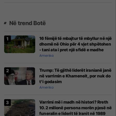
Në trend Botë
16 fëmijë të mbajtur të mbyllur në një
dhomë në Ohio për 4 vjet shpëtohen
- tani ata i pret një sfidë e madhe
Amerika
Trump: Të gjithë liderët iranianë janë
në varrimin e Khameneit, por nuk do
t’i godasim
Amerika
Varrimi më i madh në histori? Rreth
10.2 milionë persona morën pjesë në
funeralin e liderit të Iranit në 1989