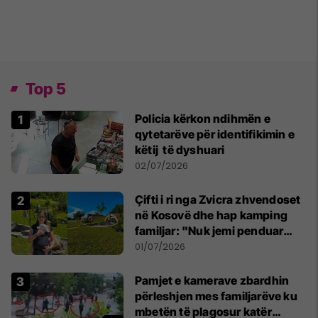
Top 5
Policia kërkon ndihmën e
qytetarëve për identifikimin e
këtij të dyshuari
02/07/2026
Çifti i ri nga Zvicra zhvendoset
në Kosovë dhe hap kamping
familjar: "Nuk jemi penduar
asnjë ditë"
01/07/2026
Pamjet e kamerave zbardhin
përleshjen mes familjarëve ku
mbetën të plagosur katër