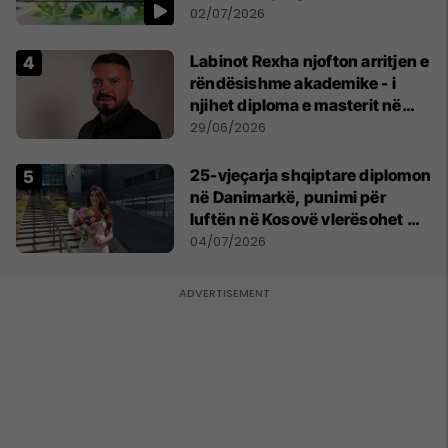
persona
02/07/2026
Labinot Rexha njofton arritjen e
rëndësishme akademike - i
njihet diploma e masterit në
Psikologji në Zvicër
29/06/2026
25-vjeçarja shqiptare diplomon
në Danimarkë, punimi për
luftën në Kosovë vlerësohet me
notën më të lartë
04/07/2026