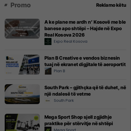
Promo
Reklamo këtu
A ke plane me ardh n’ Kosovë me ble
banese apo shtëpi – Hajde në Expo
Real Kosova 2026
Expo Real Kosova
Plan B Creative e vendos biznesin
tuaj në ekranet digjitale të aeroportit
Plan B
South Park – gjithçka që të duhet, në
një ndalesë të vetme
South Park
Mega Sport Shop sjell zgjidhje
praktike për stërvitje në shtëpi
Mega Sport