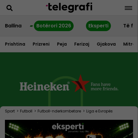
Ballina
Botërori 2026
Eksperti
Të fu
Prishtina
Prizreni
Peja
Ferizaj
Gjakova
Mitrov
Sport
>
Futboll
>
Futboll-nderkombetare
>
Liga e Evropës