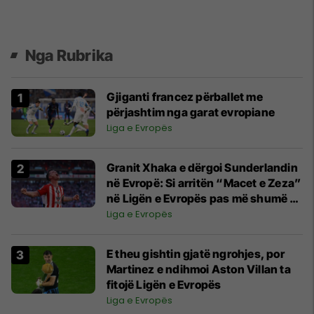
Nga Rubrika
Gjiganti francez përballet me
përjashtim nga garat evropiane
Liga e Evropës
Granit Xhaka e dërgoi Sunderlandin
në Evropë: Si arritën “Macet e Zeza”
në Ligën e Evropës pas më shumë se
50 vitesh
Liga e Evropës
E theu gishtin gjatë ngrohjes, por
Martinez e ndihmoi Aston Villan ta
fitojë Ligën e Evropës
Liga e Evropës