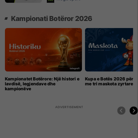
Kampionati Botëror 2026
Kampionatet Botërore: Një histori e
Kupa e Botës 2026 për h
lavdisë, legjendave dhe
me tri maskota zyrtare
kampionëve