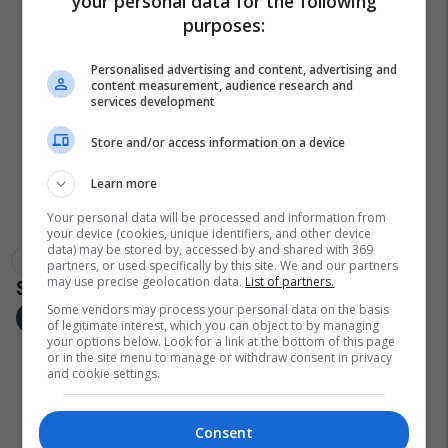
your personal data for the following
purposes:
Personalised advertising and content, advertising and
content measurement, audience research and
services development
Store and/or access information on a device
Learn more
Your personal data will be processed and information from
your device (cookies, unique identifiers, and other device
data) may be stored by, accessed by and shared with 369
Astra
Liga E Evropës
Roma
partners, or used specifically by this site. We and our partners
may use precise geolocation data.
List of partners.
Some vendors may process your personal data on the basis
of legitimate interest, which you can object to by managing
your options below. Look for a link at the bottom of this page
or in the site menu to manage or withdraw consent in privacy
and cookie settings.
Consent