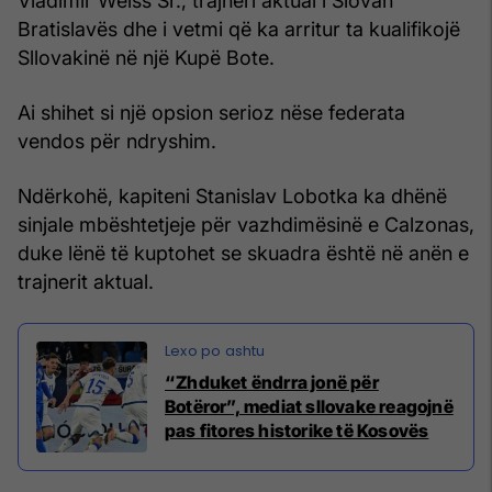
Vladimir Weiss Sr., trajneri aktual i Slovan
Bratislavës dhe i vetmi që ka arritur ta kualifikojë
Sllovakinë në një Kupë Bote.
Ai shihet si një opsion serioz nëse federata
vendos për ndryshim.
Ndërkohë, kapiteni Stanislav Lobotka ka dhënë
sinjale mbështetjeje për vazhdimësinë e Calzonas,
duke lënë të kuptohet se skuadra është në anën e
trajnerit aktual.
“Zhduket ëndrra jonë për
Botëror”, mediat sllovake reagojnë
pas fitores historike të Kosovës