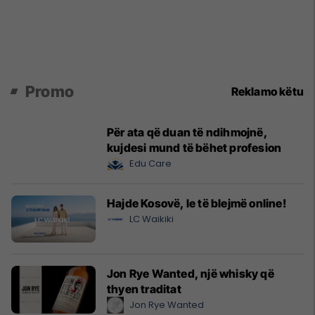
Promo
Reklamo këtu
Për ata që duan të ndihmojnë,
kujdesi mund të bëhet profesion
Edu Care
Hajde Kosovë, le të blejmë online!
LC Waikiki
Jon Rye Wanted, një whisky që
thyen traditat
Jon Rye Wanted