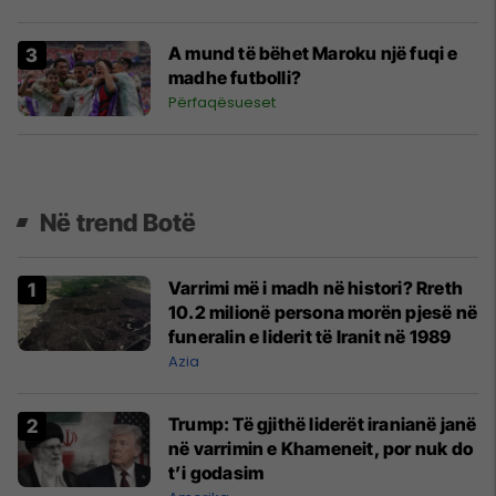
A mund të bëhet Maroku një fuqi e
madhe futbolli?
Përfaqësueset
Në trend Botë
Varrimi më i madh në histori? Rreth
10.2 milionë persona morën pjesë në
funeralin e liderit të Iranit në 1989
Azia
Trump: Të gjithë liderët iranianë janë
në varrimin e Khameneit, por nuk do
t’i godasim