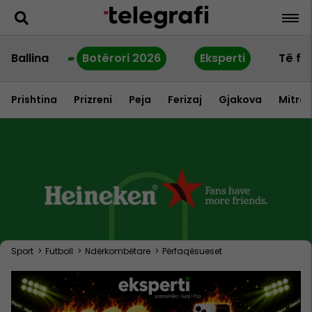
Ballina
Botërori 2026
Eksperti
Të fu
Prishtina
Prizreni
Peja
Ferizaj
Gjakova
Mitrov
Sport
>
Futboll
>
Ndërkombëtare
>
Përfaqësueset