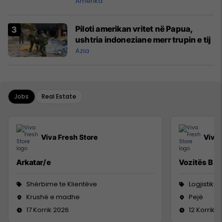
Amerika
Piloti amerikan vritet në Papua,
ushtria indoneziane merr trupin e tij
Azia
Jobs
Real Estate
Viva Fresh Store
Viva 
Arkatar/e
Vozitës B
Shërbime te Klientëve
Logjistikë
Krushë e madhe
Pejë
17 Korrik 2026
12 Korrik 