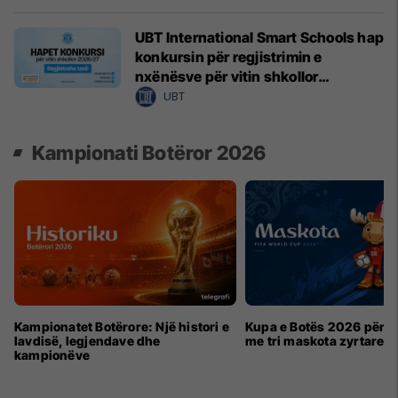
UBT International Smart Schools hap
konkursin për regjistrimin e
nxënësve për vitin shkollor
2026/2027
UBT
Kampionati Botëror 2026
Kampionatet Botërore: Një histori e
Kupa e Botës 2026 për h
lavdisë, legjendave dhe
me tri maskota zyrtare
kampionëve