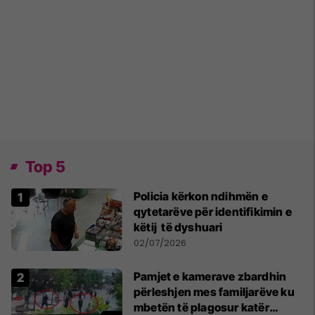
Top 5
Policia kërkon ndihmën e
qytetarëve për identifikimin e
këtij të dyshuari
02/07/2026
Pamjet e kamerave zbardhin
përleshjen mes familjarëve ku
mbetën të plagosur katër