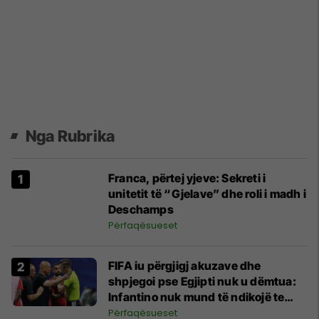
Nga Rubrika
Franca, përtej yjeve: Sekreti i
unitetit të “Gjelave” dhe roli i madh i
Deschamps
Përfaqësueset
FIFA iu përgjigj akuzave dhe
shpjegoi pse Egjipti nuk u dëmtua:
Infantino nuk mund të ndikojë te
gjyqtarët
Përfaqësueset