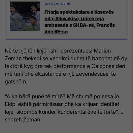
Fitorja spektakolare e Kosovës
ndaj Sllovakisë, urime nga
ambasada e SHBA-së, Francës
dhe BE-së
Në të njëjtën linjë, ish-reprezentuesi Marian
Zeman theksoi se vendimi duhet të bazohet në dy
faktorë kyç pra tek performanca e Calzonas deri
më tani dhe ekzistenca e një zëvendësuesi të
gatshëm.
“A ka bërë punë të mirë? Më shumë po sesa jo.
Ekipi është përmirësuar dhe ka krijuar identitet
loje, sidomos kundër kundërshtarëve të fortë”, u
shpreh Zeman.