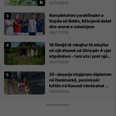
persona
02/07/2026
Kompletohen çerekfinalet e
Kupës së Botës, këto janë datat
dhe oraret e ndeshjeve
08/07/2026
16 fëmijë të mbajtur të mbyllur
në një dhomë në Ohio për 4 vjet
shpëtohen - tani ata i pret një
sfidë e madhe
05/07/2026
25-vjeçarja shqiptare diplomon
në Danimarkë, punimi për
luftën në Kosovë vlerësohet me
notën më të lartë
04/07/2026