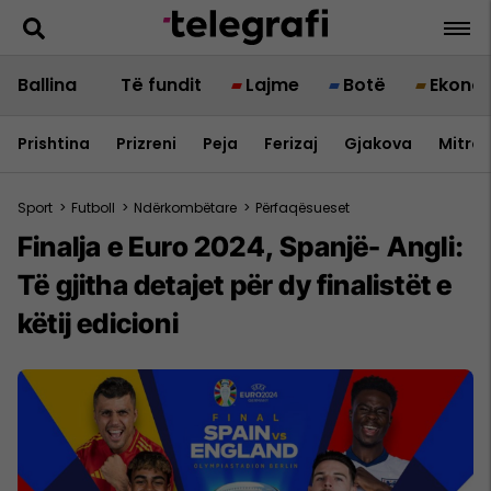
Ballina
Të fundit
Lajme
Botë
Ekono
Prishtina
Prizreni
Peja
Ferizaj
Gjakova
Mitrov
Sport
>
Futboll
>
Ndërkombëtare
>
Përfaqësueset
Finalja e Euro 2024, Spanjë- Angli:
Të gjitha detajet për dy finalistët e
këtij edicioni