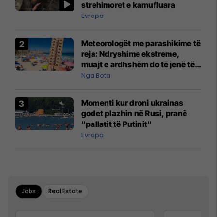
strehimoret e kamufluara
Evropa
Meteorologët me parashikime të
reja: Ndryshime ekstreme,
muajt e ardhshëm do të jenë të
pazakontë
Nga Bota
Momenti kur droni ukrainas
godet plazhin në Rusi, pranë
"pallatit të Putinit"
Evropa
Jobs
Real Estate