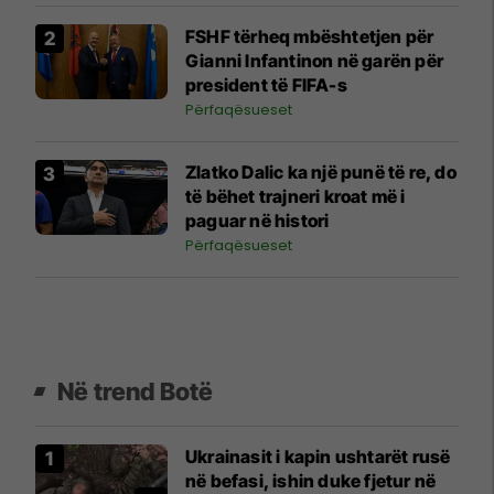
FSHF tërheq mbështetjen për
Gianni Infantinon në garën për
president të FIFA-s
Përfaqësueset
Zlatko Dalic ka një punë të re, do
të bëhet trajneri kroat më i
paguar në histori
Përfaqësueset
Në trend Botë
Ukrainasit i kapin ushtarët rusë
në befasi, ishin duke fjetur në