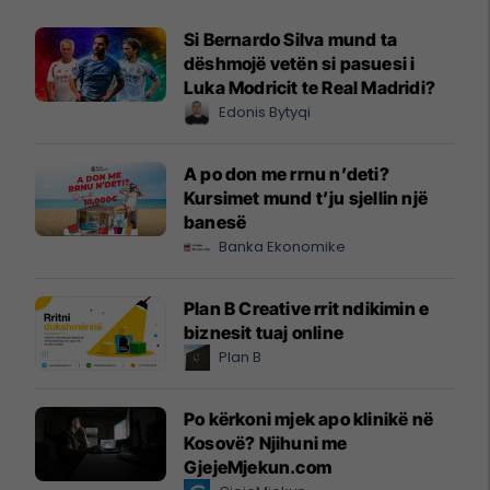
Si Bernardo Silva mund ta
dëshmojë vetën si pasuesi i
Luka Modricit te Real Madridi?
Edonis Bytyqi
A po don me rrnu n’deti?
Kursimet mund t’ju sjellin një
banesë
Banka Ekonomike
Plan B Creative rrit ndikimin e
biznesit tuaj online
Plan B
Po kërkoni mjek apo klinikë në
Kosovë? Njihuni me
GjejeMjekun.com