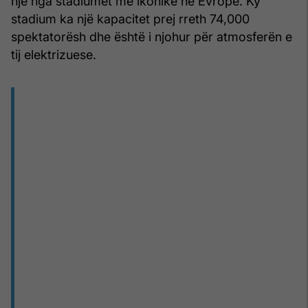
një nga stadiumet më ikonike në Evropë. Ky
stadium ka një kapacitet prej rreth 74,000
spektatorësh dhe është i njohur për atmosferën e
tij elektrizuese.