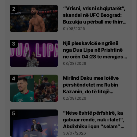
Beograd
“Vrisni, vrisni shqiptarët”,
skandal në UFC Beograd:
Buzukja u përball me thirrje
anti-shqiptare nga
01/08/2026
tribunat
Një pleskavicë e ngrënë
nga Dua Lipa në Prishtinë
në orën 04:28 të mëngjesit
- dhe bota digjitale serbe
03/08/2026
shpall gjendjen e luftës
Mirlind Daku mes lotëve
përshëndetet me Rubin
Kazanin, do të fitojë
miliona te Spartak Moska
02/08/2026
"Nëse është përfshirë, ka
gabuar rëndë, nuk i falet",
Abdixhiku i çon “selam”
Përparim Ramës
30/07/2026