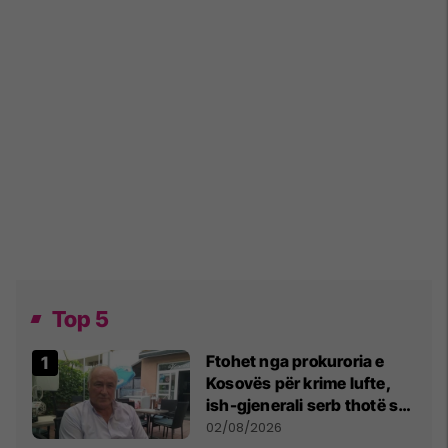
Top 5
Ftohet nga prokuroria e
Kosovës për krime lufte,
ish-gjenerali serb thotë se
dikush e tradhtoi në
02/08/2026