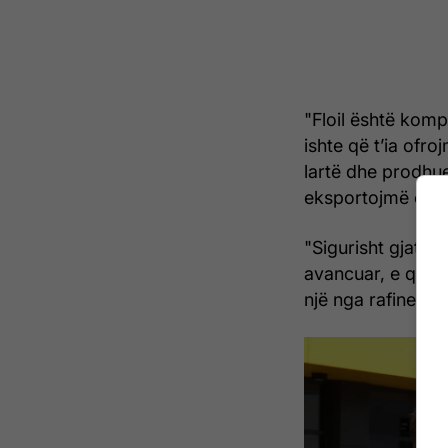
"Floil është komp
ishte që t’ia ofro
lartë dhe prodhue
eksportojmë edhe
"Sigurisht gjatë z
avancuar, e që n
një nga rafineritë