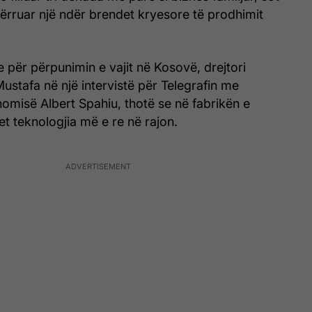
dërruar një ndër brendet kryesore të prodhimit
e për përpunimin e vajit në Kosovë, drejtori
ustafa në një intervistë për Telegrafin me
omisë Albert Spahiu, thotë se në fabrikën e
t teknologjia më e re në rajon.