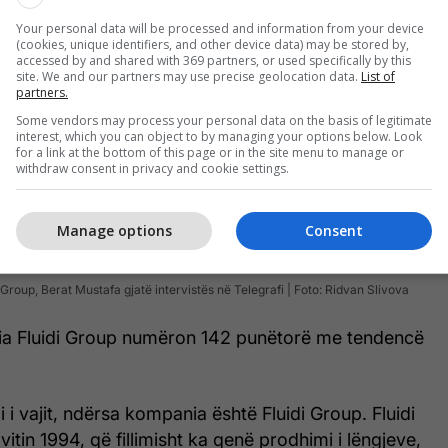
Your personal data will be processed and information from your device
(cookies, unique identifiers, and other device data) may be stored by,
accessed by and shared with 369 partners, or used specifically by this
site. We and our partners may use precise geolocation data.
List of
partners.
Some vendors may process your personal data on the basis of legitimate
interest, which you can object to by managing your options below. Look
for a link at the bottom of this page or in the site menu to manage or
withdraw consent in privacy and cookie settings.
Manage options
Consent
i Group, Berat Mustafa gjatë intervistës në Telegrafi | Foto: Ridvan Slivova
nia Fluidi Group numëron 142 punëtorë me tendencë
i i vajit, ndërsa kompania është Fluidi Group. Fluidi
 vitin 1994, që fillimisht ka qenë prodhimi i lëngjeve,