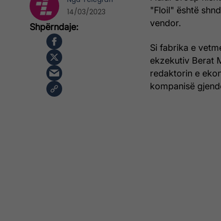
"Floil" është shn
14/03/2023
vendor.
Si fabrika e vetm
ekzekutiv Berat M
redaktorin e ekon
kompanisë gjende