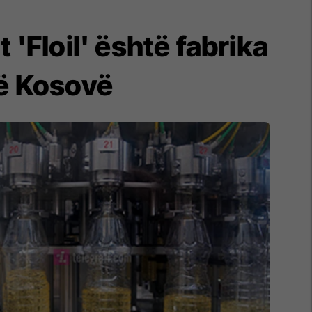
t 'Floil' është fabrika
në Kosovë