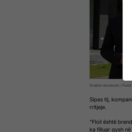
Drejtori ekzekutiv i Fluid
Sipas tij, kompa
rritjeje.
"Floil është brend
ka filluar qysh në