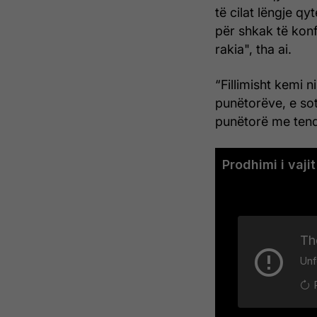
të cilat lëngje q
për shkak të konf
rakia", tha ai.
“Fillimisht kemi 
punëtorëve, e so
punëtorë me tende