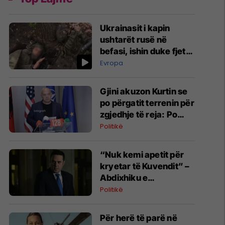
Ukrainasit i kapin
ushtarët rusë në
befasi, ishin duke fjetur
në strehimoret e
Evropa
kamufluara
Gjini akuzon Kurtin se
po përgatit terrenin për
zgjedhje të reja: Po
manipulon opinionin
Politikë
publik
“Nuk kemi apetit për
kryetar të Kuvendit” –
Abdixhiku e
konsideron si figurë
Politikë
ceremoniale
Për herë të parë në