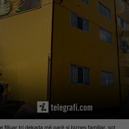
e filluar tri dekada më parë si biznes familjar, sot