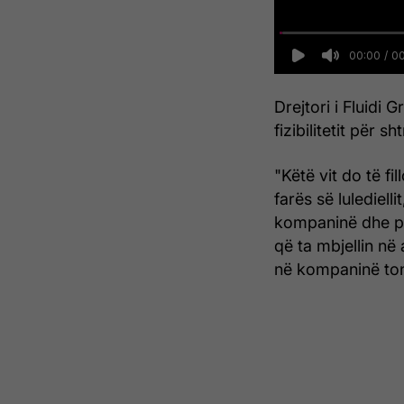
Drejtori i Fluidi G
fizibilitetit për sh
"Këtë vit do të fi
farës së lulediel
kompaninë dhe pë
që ta mbjellin në 
në kompaninë ton