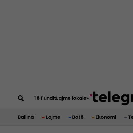
Të Fundit
Lajme lokale
Ballina
Lajme
Botë
Ekonomi
T