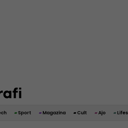
ech
Sport
Magazina
Cult
Ajo
Life