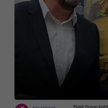
Fluidi Group kisht
Nga
Telegrafi