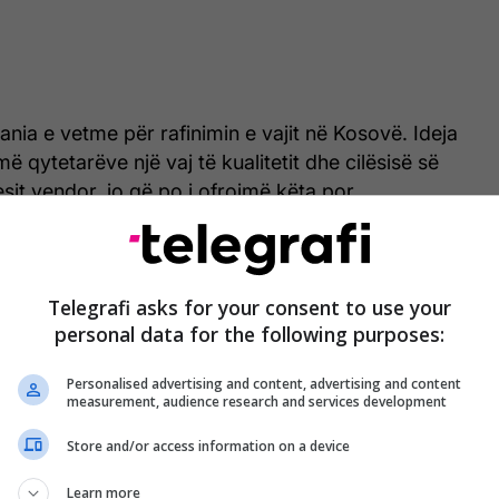
ania e vetme për rafinimin e vajit në Kosovë. Ideja
jmë qytetarëve një vaj të kualitetit dhe cilësisë së
sit vendor, jo që po i ofrojmë këta por
 në rajon e në Amerikën e largët", thotë Mustafa.
gjerimit, po rritemi me njerëz dhe teknologji të
uk po na mungon teknologjia e fundit dhe kjo është
Telegrafi asks for your consent to use your
personal data for the following purposes:
 më të reja në rajon", shton ai.
Personalised advertising and content, advertising and content
measurement, audience research and services development
Store and/or access information on a device
Learn more