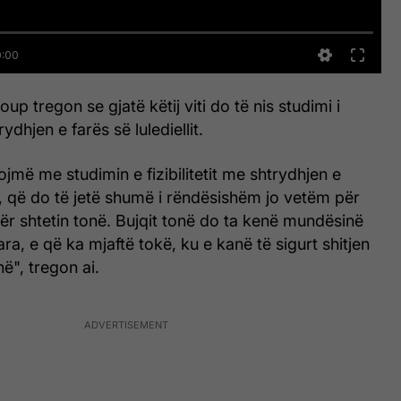
roup tregon se gjatë këtij viti do të nis studimi i
trydhjen e farës së lulediellit.
llojmë me studimin e fizibilitetit me shtrydhjen e
lit, që do të jetë shumë i rëndësishëm jo vetëm për
r shtetin tonë. Bujqit tonë do ta kenë mundësinë
ara, e që ka mjaftë tokë, ku e kanë të sigurt shitjen
ë", tregon ai.