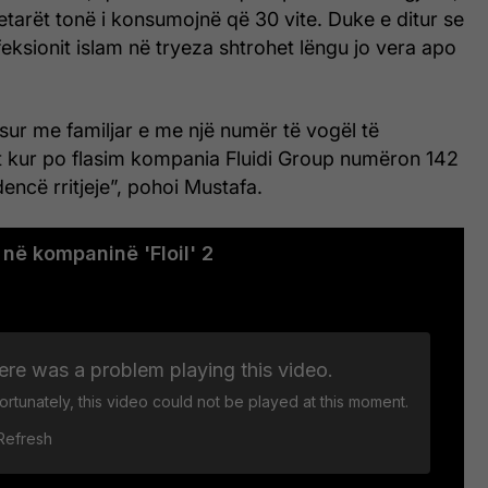
ytetarët tonë i konsumojnë që 30 vite. Duke e ditur se
eksionit islam në tryeza shtrohet lëngu jo vera apo
nisur me familjar e me një numër të vogël të
t kur po flasim kompania Fluidi Group numëron 142
ncë rritjeje”, pohoi Mustafa.