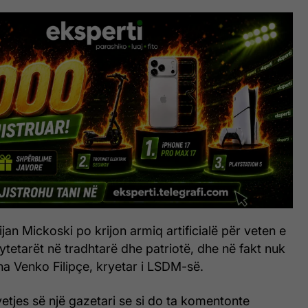
ijan Mickoski po krijon armiq artificialë për veten e
qytetarët në tradhtarë dhe patriotë, dhe në fakt nuk
ha Venko Filipçe, kryetar i LSDM-së.
yetjes së një gazetari se si do ta komentonte