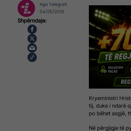
Nga
Telegrafi
04/05/2026
Kryeministri Hrist
tij, duke i ndarë 
po bëhet asgjë, t
Në përgjigje të p