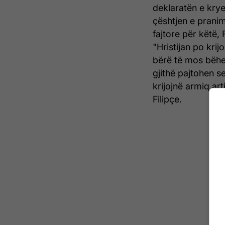
deklaratën e krye
çështjen e prani
fajtore për këtë, 
"Hristijan po krij
bërë të mos bëhe
gjithë pajtohen s
krijojnë armiq art
Filipçe.