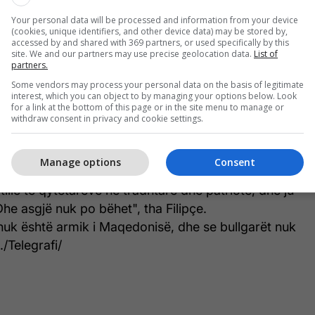
Your personal data will be processed and information from your device
(cookies, unique identifiers, and other device data) may be stored by,
accessed by and shared with 369 partners, or used specifically by this
site. We and our partners may use precise geolocation data.
List of
partners.
Some vendors may process your personal data on the basis of legitimate
interest, which you can object to by managing your options below. Look
everia qeveris me ndihmën e manipulimit dhe
for a link at the bottom of this page or in the site menu to manage or
 dhe ata fajësojnë opozitën për atë që bëjnë.
withdraw consent in privacy and cookie settings.
ris ajo me propagandën e saj, lajmet e rreme,
Manage options
Consent
tarët për atë që bëni ose bëni një propagandë të
të tillë të qytetarëve në tradhtarë dhe patriotë, dhe ju
Dhe asgjë nuk po bëhet", tha Filipçe.
nuk është armik i Maqedonisë, dhe se bullgarët nuk
/Telegrafi/