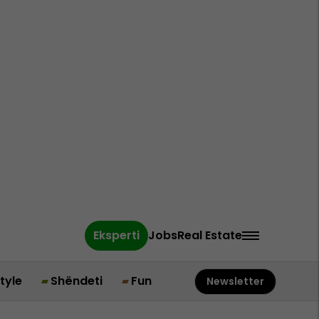
Eksperti
Jobs
Real Estate
style
Shëndeti
Fun
Newsletter