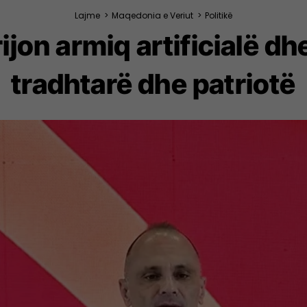
Lajme
>
Maqedonia e Veriut
>
Politikë
ijon armiq artificialë d
tradhtarë dhe patriotë