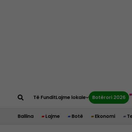
Të Fundit
Lajme lokale
Botërori 2026
Ballina
Lajme
Botë
Ekonomi
T