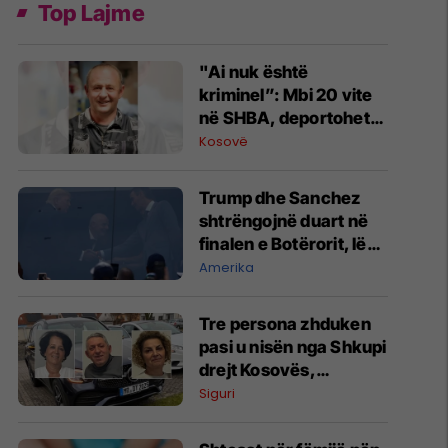
Top Lajme
"Ai nuk është
kriminel”: Mbi 20 vite
në SHBA, deportohet
berberi shqiptar
Kosovë
Trump dhe Sanchez
shtrëngojnë duart në
finalen e Botërorit, lënë
pas tensionet
Amerika
Tre persona zhduken
pasi u nisën nga Shkupi
drejt Kosovës,
familjarët kërkojnë
Siguri
ndihmë