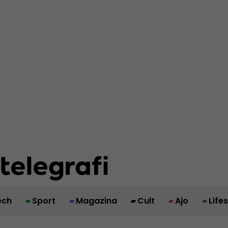
ech
Sport
Magazina
Cult
Ajo
Life