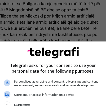
ministrit se Bullgaria ka një qëndrim më të fortë për
mit të Maqedonisë në BE dhe se opozita është
Filipce tha se Mickoski por krijon armiq artificialë.
on armiq, këta janë armiq artificialë që ajo që duhet
t. Që kur erdhën në pushtet, e kanë bërë këtë. Të
e nuk ka rrezik për ndryshime kushtetuese, pse po
ificialë, grekët, bullgarët e kështu me radh", tha
Telegrafi asks for your consent to use your
personal data for the following purposes:
Personalised advertising and content, advertising and content
measurement, audience research and services development
Store and/or access information on a device
Learn more