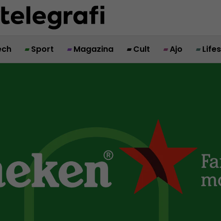
ech
Sport
Magazina
Cult
Ajo
Life