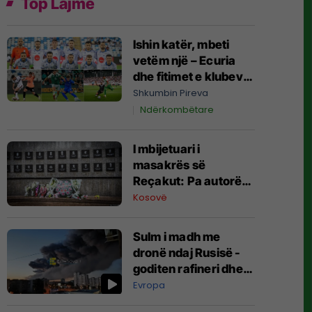
Top Lajme
Ishin katër, mbeti
vetëm një – Ecuria
dhe fitimet e klubeve
kosovare në Evropë
Shkumbin Pireva
Ndërkombëtare
I mbijetuari i
masakrës së
Reçakut: Pa autorët,
s’ka drejtësi
Kosovë
Sulm i madh me
dronë ndaj Rusisë -
goditen rafineri dhe
"Amazoni rus"
Evropa