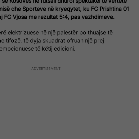
s së Kosovës në futsall dhuroi spektakël të vërtetë
Rinisë dhe Sporteve në kryeqytet, ku FC Prishtina 01
daj FC Vjosa me rezultat 5:4, pas vazhdimeve.
rë elektrizuese në një palestër po thuajse të
 tifozë, të dyja skuadrat ofruan një prej
mocionuese të këtij edicioni.