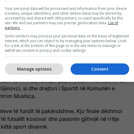
Your personal data will be processed and information from your device
rëmjes u zbeh kur kishin mbetur 25 sekonda deri
(cookies, unique identifiers, and other device data) may be stored by,
accessed by and shared with 369 partners, or used specifically by this
hdimeve, kur skuadra e Vjosës refuzoi ta vazhdojë
site. We and our partners may use precise geolocation data.
List of
ë pakënaqësie ndaj një vendimi të gjyqtarëve. Kjo
partners.
me edhe nga tifozët e shumtë të Vjosës, të cilët
Some vendors may process your personal data on the basis of legitimate
interest, which you can object to by managing your options below. Look
e në parket. Gjyqtarët pritën për pesë minuta
for a link at the bottom of this page or in the site menu to manage or
ipit në fushë, por kjo nuk ndodhi, dhe më pas
withdraw consent in privacy and cookie settings.
ër përfundimin e ndeshjes.
Manage options
Consent
et dhe trofeun për ekipin fitues i ndanë anëtari i
utiv të FFK-së, Ismajl Ajeti, kryetari i Komisionit të
i Gjinovci, si dhe drejtori i Sportit në Komunën e
shtrim Mushica.
eve të fundit të pakëndshme, Kjo finale dëshmoi
e të futsallit kosovar dhe pasionin gjithnjë në rritje
r këtë sport dinamik.