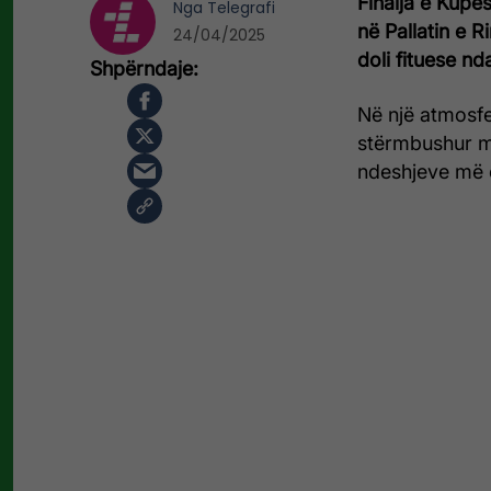
Finalja e Kupë
Nga
Telegrafi
në Pallatin e 
24/04/2025
doli fituese n
Në një atmosfe
stërmbushur me
ndeshjeve më e