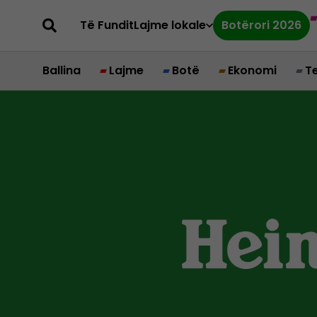
Të Fundit
Lajme lokale
Botërori 2026
Ballina
Lajme
Botë
Ekonomi
T