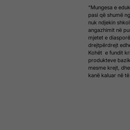
“Mungesa e eduki
pasi që shumë ng
nuk ndjekin shko
angazhimit në pu
mjetet e diasporë
drejtpërdrejt edhe
Kohët e fundit kr
produkteve bazik
mesme krejt, dhe
kanë kaluar në të 