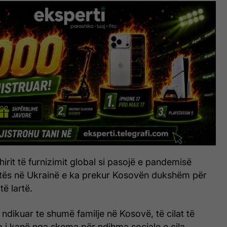
xhirit të furnizimit global si pasojë e pandemisë
tës në Ukrainë e ka prekur Kosovën dukshëm për
të lartë.
ka ndikuar te shumë familje në Kosovë, të cilat të
a i kanë nga skema për ndihma sociale e cila