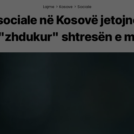
Lajme
>
Kosove
>
Sociale
ociale në Kosovë jetojn
 "zhdukur" shtresën e m