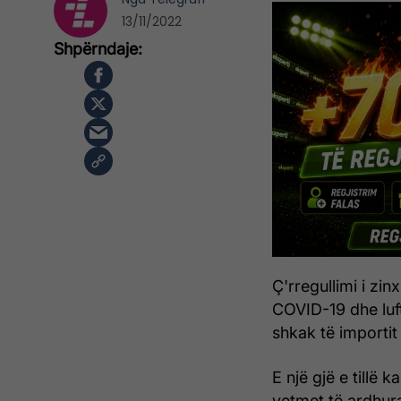
13/11/2022
Ç'rregullimi i zin
COVID-19 dhe luf
shkak të importit 
E një gjë e tillë 
vetmet të ardhur