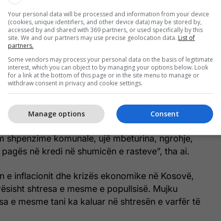
isht jeton me një mesatare prej 1.13 euro në ditë.
Your personal data will be processed and information from your device
(cookies, unique identifiers, and other device data) may be stored by,
accessed by and shared with 369 partners, or used specifically by this
familja përfituese nga skema e ndihmës sociale në
site. We and our partners may use precise geolocation data.
List of
partners.
me një mesatare prej 1.13 euro në ditë. Nëse familja
Some vendors may process your personal data on the basis of legitimate
he jeton me 1.66 cent në ditë, sepse përfiton 90
interest, which you can object to by managing your options below. Look
 SNS. Nëse familja është 5 anëtarësh përfiton 150
for a link at the bottom of this page or in the site menu to manage or
withdraw consent in privacy and cookie settings.
SNS apo 1 euro për anëtarë në ditë. Nëse familja
h përfiton 180 euro në muaj apo 0.66 euro për
 Një shërbyes civil me pagë 400 euro në muaj, me 5
Manage options
Consent
s, merr 2.66 euro në ditë për anëtarë të familjes,
 shpenzime komunale, ujë mbeturina, ngrohje,
e pagës në kredi në shumicën e rasteve”, tha ai.
tjen e inflacionit dhe krizës ekonomike në Kosovë,
rësisht shtresa e mesme e popullsisë. Mujku
sa e mesme tani ka kaluar në shtresën e varfër të