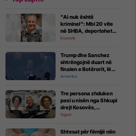
"Ai nuk është
kriminel”: Mbi 20 vite
në SHBA, deportohet
berberi shqiptar
Kosovë
Trump dhe Sanchez
shtrëngojnë duart në
finalen e Botërorit, lënë
pas tensionet
Amerika
Tre persona zhduken
pasi u nisën nga Shkupi
drejt Kosovës,
familjarët kërkojnë
Siguri
ndihmë
Shtesat për fëmijë nën