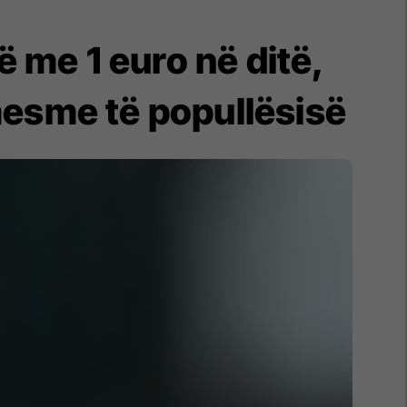
ë me 1 euro në ditë,
esme të popullësisë