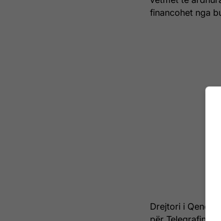
financohet nga bu
Drejtori i Qendrë
për Telegrafin, se