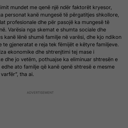
mit mundet me qenë një ndër faktorët kryesor,
a personat kanë mungesë të përgatitjes shkollore,
llat profesionale dhe për pasojë ka mungesë të
në. Varësia nga skemat e shumta sociale dhe
s kanë lënë shumë familje në varësi, dhe kjo ndikon
 te gjeneratat e reja tek fëmijët e këtyre familjeve.
iza ekonomike dhe shtrenjtimi tej mase i
e dhe jo vetëm, pothuajse ka eliminuar shtresën e
 edhe ato familje që kanë qenë shtresë e mesme
varfër”, tha ai.