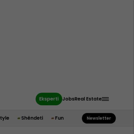
Eksperti
Jobs
Real Estate
style
Shëndeti
Fun
Newsletter