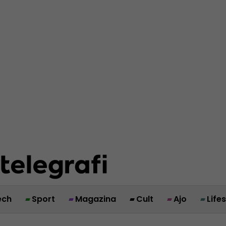
ech
Sport
Magazina
Cult
Ajo
Life