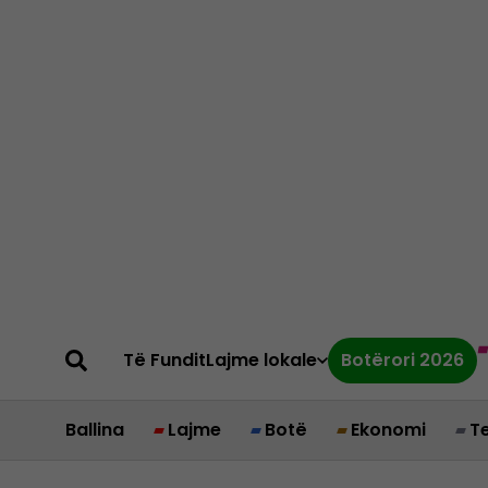
Të Fundit
Lajme lokale
Botërori 2026
Ballina
Lajme
Botë
Ekonomi
T