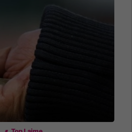
Top Lajme