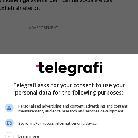
xheti shtetëror.
Telegrafi asks for your consent to use your
personal data for the following purposes:
Personalised advertising and content, advertising and content
measurement, audience research and services development
Store and/or access information on a device
s për Punë Sociale në Prishtinë, Vebi Mujku ka thënë
Learn more
 një familje e cila është përfituese e skemës sociale