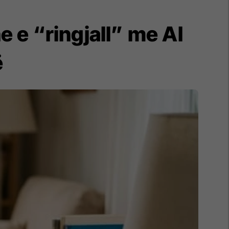
e e “ringjall” me AI
ë