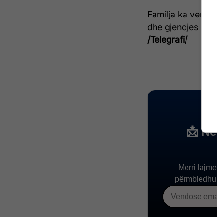
Familja ka vendo
dhe gjendjes së 
/Telegrafi/