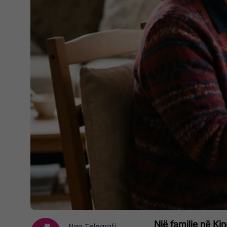
Një familje në Ki
Nga
Telegrafi