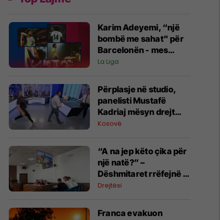
Karim Adeyemi, “një
bombë me sahat" për
Barcelonën - mes
talentit të madh dhe
La Liga
mos arritjes së
madhështisë
Përplasje në studio,
panelisti Mustafë
Kadriaj mësyn drejt
Nexhmedin Spahiut -
Kosovë
ndërpritet transmetimi
“A na jep këto çika për
një natë?” –
Dëshmitaret rrëfejnë si
nisi konflikti që
Drejtësi
përfundoi me
plagosjen e tre
Franca evakuon
personave