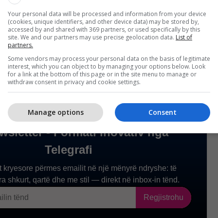
sur të mos zbulojë të vërtetën për shkak të moshës
Your personal data will be processed and information from your device
(cookies, unique identifiers, and other device data) may be stored by,
saj shëndetësore, përfshirë problemet me zemrën.
accessed by and shared with 369 partners, or used specifically by this
site. We and our partners may use precise geolocation data.
List of
partners.
Some vendors may process your personal data on the basis of legitimate
interest, which you can object to by managing your options below. Look
for a link at the bottom of this page or in the site menu to manage or
withdraw consent in privacy and cookie settings.
Manage options
Consent