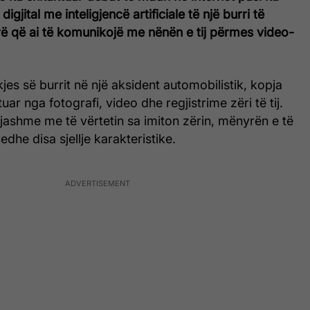
igjital me inteligjencë artificiale të një burri të
ë që ai të komunikojë me nënën e tij përmes video-
jes së burrit në një aksident automobilistik, kopja
ar nga fotografi, video dhe regjistrime zëri të tij.
jashme me të vërtetin sa imiton zërin, mënyrën e të
edhe disa sjellje karakteristike.