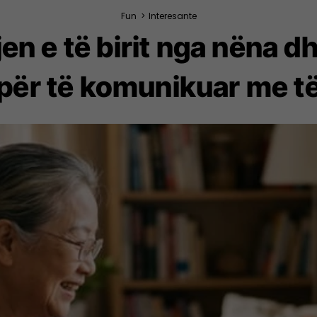
Fun
>
Interesante
en e të birit nga nëna dh
për të komunikuar me t