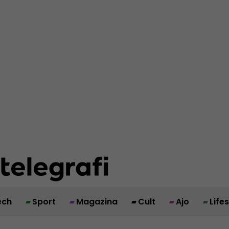
ech
Sport
Magazina
Cult
Ajo
Life