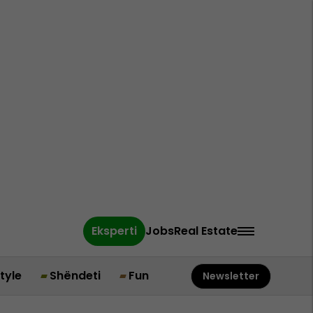
Eksperti
Jobs
Real Estate
style
Shëndeti
Fun
Newsletter