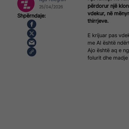
përdorur një klon d
25/04/2026
vdekur, në mënyr
thirrjeve.
E krijuar pas vdek
me AI është ndërtu
Ajo është aq e ng
folurit dhe madje 