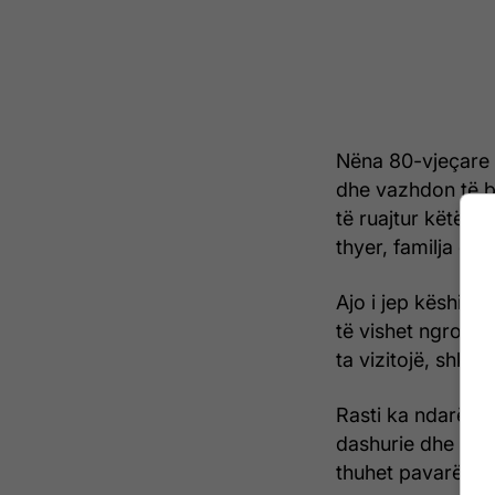
Nëna 80-vjeçare e
dhe vazhdon të be
të ruajtur këtë il
thyer, familja org
Ajo i jep këshilla
të vishet ngrohtë,
ta vizitojë, shkr
Rasti ka ndarë op
dashurie dhe mësh
thuhet pavarësis