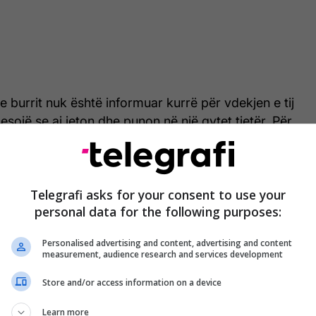
 burrit nuk është informuar kurrë për vdekjen e tij
sojë se ai jeton dhe punon në një qytet tjetër. Për
uzion dhe për t’ia kursyer tronditjen në moshë të
anizon video-thirrje me klonin AI, ku ai “flet” me të.
 si çdo nënë: të kujdeset për veten, të hajë mirë dhe
Telegrafi asks for your consent to use your
personal data for the following purposes:
 ndërsa ai i përgjigjet duke i thënë se së shpejti do
uan
odditycentral
.
Personalised advertising and content, advertising and content
measurement, audience research and services development
inionin publik në dy kampe: disa e shohin si një akt
ire, ndërsa të tjerë mendojnë se e vërteta duhet t’i
Store and/or access information on a device
ht dhimbjes.
Learn more