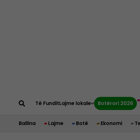
Të Fundit
Lajme lokale
Botërori 2026
Ballina
Lajme
Botë
Ekonomi
T