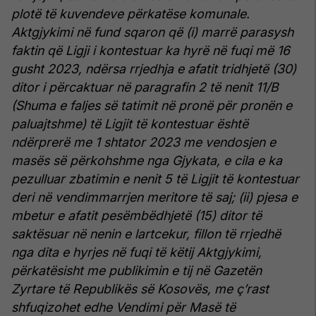
plotë të kuvendeve përkatëse komunale.
Aktgjykimi në fund sqaron që (i) marrë parasysh
faktin që Ligji i kontestuar ka hyrë në fuqi më 16
gusht 2023, ndërsa rrjedhja e afatit tridhjetë (30)
ditor i përcaktuar në paragrafin 2 të nenit 11/B
(Shuma e faljes së tatimit në pronë për pronën e
paluajtshme) të Ligjit të kontestuar është
ndërprerë me 1 shtator 2023 me vendosjen e
masës së përkohshme nga Gjykata, e cila e ka
pezulluar zbatimin e nenit 5 të Ligjit të kontestuar
deri në vendimmarrjen meritore të saj; (ii) pjesa e
mbetur e afatit pesëmbëdhjetë (15) ditor të
saktësuar në nenin e lartcekur, fillon të rrjedhë
nga dita e hyrjes në fuqi të këtij Aktgjykimi,
përkatësisht me publikimin e tij në Gazetën
Zyrtare të Republikës së Kosovës, me ç’rast
shfuqizohet edhe Vendimi për Masë të