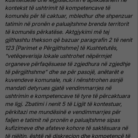
kontekst të ushtrimit të kompetencave të
komunës për të caktuar, mbledhur dhe shpenzuar
tatimin në pronën e paluajtshme brenda territorit
të komunës përkatëse.
Aktgjykimi më tej
gjithashtu thekson që bazuar paragrafin 2 të nenit
123 [Parimet e Përgjithshme] të Kushtetutës,
“vetëqeverisja lokale ushtrohet nëpërmjet
organeve përfaqësuese të zgjedhura në zgjedhje
të përgjithshme” dhe se për pasojë, anëtarët e
kuvendeve komunale, nuk i nënshtrohen asnjë
mandati detyrues gjatë vendimmarrjes në
ushtrimin e kompetencave të tyre të përcaktuara
me ligj. Zbatimi i nenit 5 të Ligjit të kontestuar,
përkitazi me mundësinë e vendimmarrjes për
faljen e tatimit në pronën e paluajtshme sipas
kufizimeve dhe afateve kohore të saktësuara në
të njëjtin, është në diskrecion dhe kompetencë të