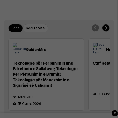
Jobs
Real Estate
GoldenMix
Hebs 
Teknolog/e për Përpunimin dhe
Staf Restora
Paketimin e Sallatave; Teknolog/e
Për Përpunimin e Brumit;
Teknolog/e për Menaxhimin e
Sigurisë së Ushqimit
15 Gusht 20
Mitrovicë
15 Gusht 2026
×