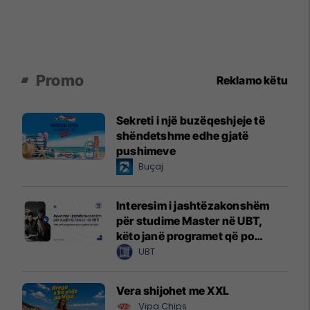
Promo
Reklamo këtu
Sekreti i një buzëqeshjeje të
shëndetshme edhe gjatë
pushimeve
Buçaj
Interesim i jashtëzakonshëm
për studime Master në UBT,
këto janë programet që po
zgjedhin të rinjtë
UBT
Vera shijohet me XXL
Vipa Chips