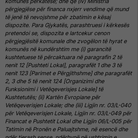
komunës përkatëse; dhe që (iv) Ministria
përgjegjëse për financa nxjerr vendime që mund
të jenë të nevojshme për zbatimin e kësaj
dispozite.
Para Gjykatës, parashtruesi i kërkesës
pretendoi se, dispozita e lartcekur cenon
përgjegjësitë komunale dhe zvogëlon të hyrat e
komunës në kundërshtim me (i) garancitë
kushtetuese të përcaktuara në paragrafin 2 të
nenit 12 [Pushteti Lokal], paragrafët 1 dhe 3 të
nenit 123 [Parimet e Përgjithshme] dhe paragrafët
2, 3 dhe 5 të nenit 124 [Organizimi dhe
Funksionimi i Vetëqeverisjes Lokale] të
Kushtetutës; (ii) Kartën Evropiane për
Vetëqeverisjen Lokale; dhe (iii) Ligjin nr. 03/L-040
për Vetëqeverisjen Lokale, Ligjin nr. 03/L-049 për
Financat e Pushtetit Lokal dhe Ligjin 06/L-005 për
Tatimin në Pronën e Paluajtshme, në esencë dhe
ndër tjerash sepse, ndërhynë në ushtrimin e