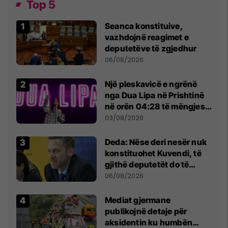
Top 5
Seanca konstituive,
vazhdojnë reagimet e
deputetëve të zgjedhur
06/08/2026
Një pleskavicë e ngrënë
nga Dua Lipa në Prishtinë
në orën 04:28 të mëngjesit
- dhe bota digjitale serbe
03/08/2026
shpall gjendjen e luftës
Deda: Nëse deri nesër nuk
konstituohet Kuvendi, të
gjithë deputetët do të
bëjnë shkelje të rëndë
06/08/2026
kushtetuese
Mediat gjermane
publikojnë detaje për
aksidentin ku humbën