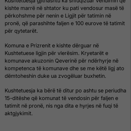
Kushtetuesja gjithashtu ka shfuqizuar vendimin që
kishte marrë në shtator ku pati vendosur masë të
përkohshme për nenin e Ligjit për tatimin në
pronë, që parashihte faljen e 100 eurove të tatimit
për qytetarët.
Komuna e Prizrenit e kishte dërguar në
Kushtetuese ligjin për vlerësim. Kryetarët e
komunave akuzonin Qeverinë për ndërhyrje në
kompetenca të komunave dhe se me këtë ligj ato
dëmtoheshin duke ua zvogëluar buxhetin.
Kushtetuesja ka bërë të ditur po ashtu se periudha
15-ditëshe që komunat të vendosin për faljen e
tatimit në pronë, nis nga dita e hyrjes në fuqi të
aktgjykimit.