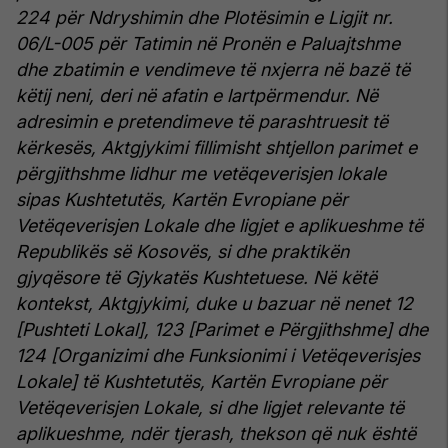
224 për Ndryshimin dhe Plotësimin e Ligjit nr.
06/L-005 për Tatimin në Pronën e Paluajtshme
dhe zbatimin e vendimeve të nxjerra në bazë të
këtij neni, deri në afatin e lartpërmendur.
Në
adresimin e pretendimeve të parashtruesit të
kërkesës, Aktgjykimi fillimisht shtjellon parimet e
përgjithshme lidhur me vetëqeverisjen lokale
sipas Kushtetutës, Kartën Evropiane për
Vetëqeverisjen Lokale dhe ligjet e aplikueshme të
Republikës së Kosovës, si dhe praktikën
gjyqësore të Gjykatës Kushtetuese.
Në këtë
kontekst, Aktgjykimi, duke u bazuar në nenet 12
[Pushteti Lokal], 123 [Parimet e Përgjithshme] dhe
124 [Organizimi dhe Funksionimi i Vetëqeverisjes
Lokale] të Kushtetutës, Kartën Evropiane për
Vetëqeverisjen Lokale, si dhe ligjet relevante të
aplikueshme, ndër tjerash, thekson që nuk është