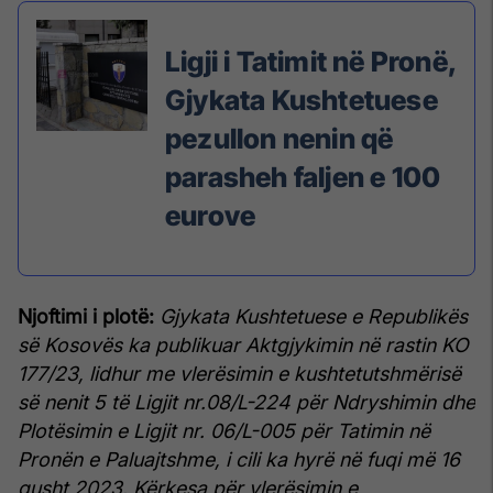
Ligji i Tatimit në Pronë,
Gjykata Kushtetuese
pezullon nenin që
parasheh faljen e 100
eurove
Njoftimi i plotë:
Gjykata Kushtetuese e Republikës
së Kosovës ka publikuar Aktgjykimin në rastin KO
177/23, lidhur me vlerësimin e kushtetutshmërisë
së nenit 5 të Ligjit nr.08/L-224 për Ndryshimin dhe
Plotësimin e Ligjit nr. 06/L-005 për Tatimin në
Pronën e Paluajtshme, i cili ka hyrë në fuqi më 16
gusht 2023. Kërkesa për vlerësimin e