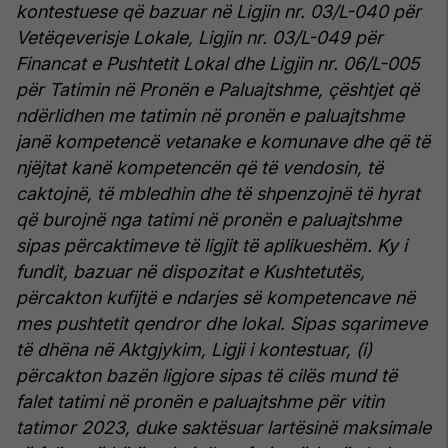
kontestuese që bazuar në Ligjin nr. 03/L-040 për
Vetëqeverisje Lokale, Ligjin nr. 03/L-049 për
Financat e Pushtetit Lokal dhe Ligjin nr. 06/L-005
për Tatimin në Pronën e Paluajtshme, çështjet që
ndërlidhen me tatimin në pronën e paluajtshme
janë kompetencë vetanake e komunave dhe që të
njëjtat kanë kompetencën që të vendosin, të
caktojnë, të mbledhin dhe të shpenzojnë të hyrat
që burojnë nga tatimi në pronën e paluajtshme
sipas përcaktimeve të ligjit të aplikueshëm. Ky i
fundit, bazuar në dispozitat e Kushtetutës,
përcakton kufijtë e ndarjes së kompetencave në
mes pushtetit qendror dhe lokal.
Sipas sqarimeve
të dhëna në Aktgjykim, Ligji i kontestuar, (i)
përcakton bazën ligjore sipas të cilës mund të
falet tatimi në pronën e paluajtshme për vitin
tatimor 2023, duke saktësuar lartësinë maksimale