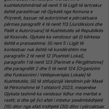
kushtetutshmërisë së nenit 5 të Ligjit të lartcekur
është parashtruar në Gjykatë nga Komuna e
Prizrenit, bazuar në autorizimet e përcaktuara
përmes paragrafit 4 të nenit 113 [Juridiksioni dhe
Palët e Autorizuara] të Kushtetutës së Republikës
së Kosovës.
Gjykata ka vendosur që (i) kërkesa
është e pranueshme; (ii) neni 5 i Ligjit të
kontestuar nuk është në kundërshtim me
paragrafin 2 të nenit 12 [Pushteti Lokal],
paragrafin 1 të nenit 123 [Parimet e Përgjithshme]
dhe paragrafët 2 dhe 5 të nenit 124 [Organizimi
dhe Funksionimi i Vetëqeverisjes Lokale] të
Kushtetutës; (iii) të shfuqizojë Vendimin për Masë
të Përkohshme të 1 shtatorit 2023, meqenëse
Gjykata tashmë ka vendosur lidhur me meritat e
rastit; si dhe që (iv) afati i mbetur pesëmbëdhjetë
(15) ditor nga afati tridhjetë (30) ditor i përcaktuar