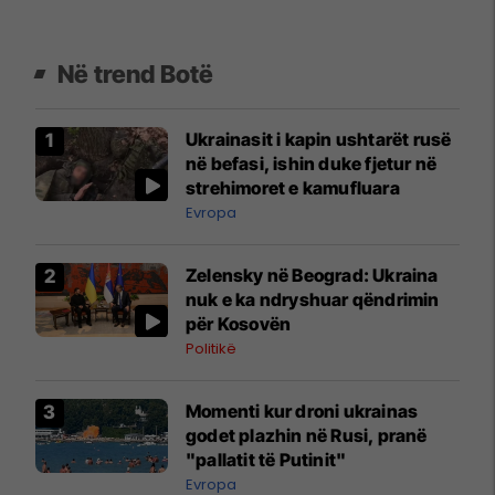
Në trend Botë
Ukrainasit i kapin ushtarët rusë
në befasi, ishin duke fjetur në
strehimoret e kamufluara
Evropa
Zelensky në Beograd: Ukraina
nuk e ka ndryshuar qëndrimin
për Kosovën
Politikë
Momenti kur droni ukrainas
godet plazhin në Rusi, pranë
"pallatit të Putinit"
Evropa