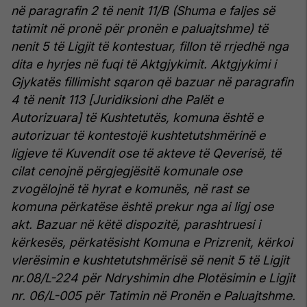
në paragrafin 2 të nenit 11/B (Shuma e faljes së
tatimit në pronë për pronën e paluajtshme) të
nenit 5 të Ligjit të kontestuar, fillon të rrjedhë nga
dita e hyrjes në fuqi të Aktgjykimit.
Aktgjykimi i
Gjykatës fillimisht sqaron që bazuar në paragrafin
4 të nenit 113 [Juridiksioni dhe Palët e
Autorizuara] të Kushtetutës, komuna është e
autorizuar të kontestojë kushtetutshmërinë e
ligjeve të Kuvendit ose të akteve të Qeverisë, të
cilat cenojnë përgjegjësitë komunale ose
zvogëlojnë të hyrat e komunës, në rast se
komuna përkatëse është prekur nga ai ligj ose
akt. Bazuar në këtë dispozitë, parashtruesi i
kërkesës, përkatësisht Komuna e Prizrenit, kërkoi
vlerësimin e kushtetutshmërisë së nenit 5 të Ligjit
nr.08/L-224 për Ndryshimin dhe Plotësimin e Ligjit
nr. 06/L-005 për Tatimin në Pronën e Paluajtshme.