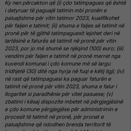
Ky nen përcakton që (i) çdo tatimpagues që është
i detyruar të paguajë tatimin mbi pronën e
paluajtshme për vitin tatimor 2023, kualifikohet
për faljen e tatimit; (ii) shuma e faljes së tatimit në
pronë për të gjithë tatimpaguesit lejohet deri në
lartësinë e faturës së tatimit në pronë për vitin
2023, por jo më shumë se njëqind (100) euro; (iii)
vendimi për faljen e tatimit në pronë merret nga
kuvendi komunal i çdo komune më së largu
tridhjetë (30) ditë nga hyrja në fuqi e këtij ligji; (iv)
në rast që tatimpaguesi ka paguar faturën e
tatimit në pronë për vitin 2023, shuma e falur i
llogaritet si paradhënie për vitet pasuese; (v)
zbatimi i kësaj dispozite mbetet në përgjegjësinë
e çdo komune përgjegjëse për administrimin e
procesit të tatimit në pronë, për pronat e
paluajtshme që ndodhen brenda territorit të