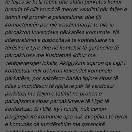
të faljes së këtij tatimi dhe afatin përkatës kohor
brenda të cilit mund të merret vendimi për faljen e
tatimit në pronën e paluajtshme; dhe (ii)
kompetencën për një vendimmarrje të tillë ia
përcakton kuvendeve përkatëse komunale. Në
interpretimin e dispozitave të kontestuara në
tërësinë e tyre dhe në kontekst të garancive të
përcaktuara me Kushtetutë lidhur me
vetëqeverisjen lokale, Aktgjykimi sqaron që Ligji i
kontestuar nuk detyron kuvendet komunale
përkatëse, por saktëson bazën ligjore sipas të
cilës u mundëson të njëjtave për të vendosur
përkitazi me faljen e tatimit në pronën e
paluajtshme sipas përcaktimeve të Ligjit të
kontestuar. Si i tillë, ky i fundit, nuk cenon
përgjegjësitë komunale apo nuk zvogëlon të hyrat
e komunës në kundërshtim me garancitë
kushtetuese dhe legjislacionin e aplikueshëm në