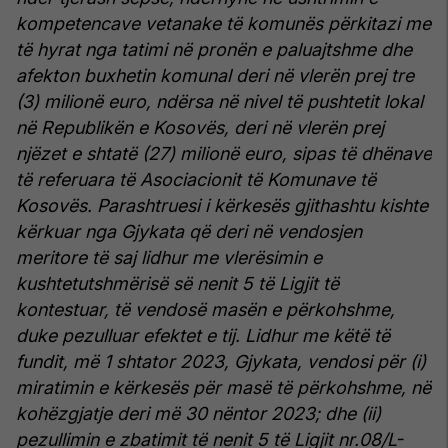
kompetencave vetanake të komunës përkitazi me
të hyrat nga tatimi në pronën e paluajtshme dhe
afekton buxhetin komunal deri në vlerën prej tre
(3) milionë euro, ndërsa në nivel të pushtetit lokal
në Republikën e Kosovës, deri në vlerën prej
njëzet e shtatë (27) milionë euro, sipas të dhënave
të referuara të Asociacionit të Komunave të
Kosovës. Parashtruesi i kërkesës gjithashtu kishte
kërkuar nga Gjykata që deri në vendosjen
meritore të saj lidhur me vlerësimin e
kushtetutshmërisë së nenit 5 të Ligjit të
kontestuar, të vendosë masën e përkohshme,
duke pezulluar efektet e tij. Lidhur me këtë të
fundit, më 1 shtator 2023, Gjykata, vendosi për (i)
miratimin e kërkesës për masë të përkohshme, në
kohëzgjatje deri më 30 nëntor 2023; dhe (ii)
pezullimin e zbatimit të nenit 5 të Ligjit nr.08/L-