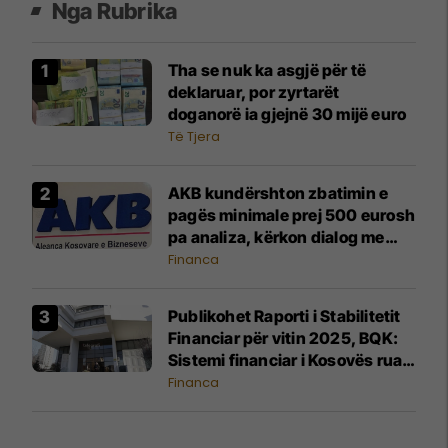
Nga Rubrika
Tha se nuk ka asgjë për të
deklaruar, por zyrtarët
doganorë ia gjejnë 30 mijë euro
Të Tjera
AKB kundërshton zbatimin e
pagës minimale prej 500 eurosh
pa analiza, kërkon dialog me
Qeverinë
Financa
Publikohet Raporti i Stabilitetit
Financiar për vitin 2025, BQK:
Sistemi financiar i Kosovës ruan
stabilitet të lartë dhe
Financa
qëndrueshmëri ndaj rreziqeve