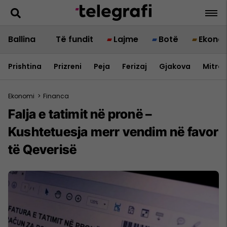
Ballina
Të fundit
Lajme
Botë
Ekono
Prishtina
Prizreni
Peja
Ferizaj
Gjakova
Mitrov
Ekonomi
>
Financa
Falja e tatimit në pronë –
Kushtetuesja merr vendim në favor
të Qeverisë