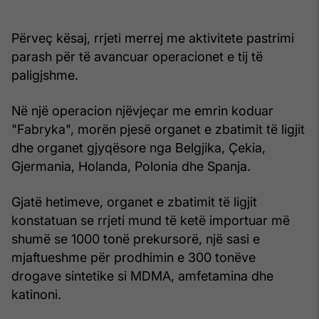
Përveç kësaj, rrjeti merrej me aktivitete pastrimi
parash për të avancuar operacionet e tij të
paligjshme.
Në një operacion njëvjeçar me emrin koduar
"Fabryka", morën pjesë organet e zbatimit të ligjit
dhe organet gjyqësore nga Belgjika, Çekia,
Gjermania, Holanda, Polonia dhe Spanja.
Gjatë hetimeve, organet e zbatimit të ligjit
konstatuan se rrjeti mund të ketë importuar më
shumë se 1000 tonë prekursorë, një sasi e
mjaftueshme për prodhimin e 300 tonëve
drogave sintetike si MDMA, amfetamina dhe
katinoni.