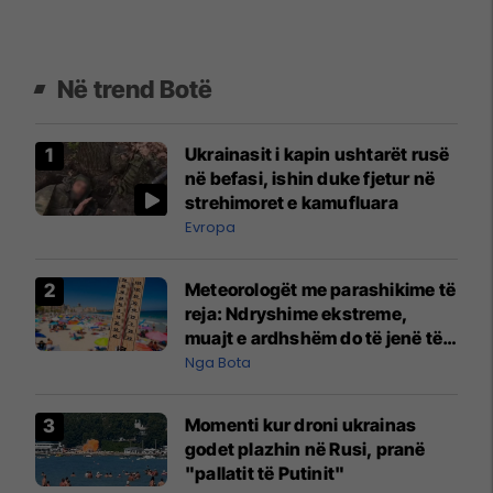
Në trend Botë
Ukrainasit i kapin ushtarët rusë
në befasi, ishin duke fjetur në
strehimoret e kamufluara
Evropa
Meteorologët me parashikime të
reja: Ndryshime ekstreme,
muajt e ardhshëm do të jenë të
pazakontë
Nga Bota
Momenti kur droni ukrainas
godet plazhin në Rusi, pranë
"pallatit të Putinit"