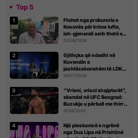
Top 5
Ftohet nga prokuroria e
Kosovës për krime lufte,
ish-gjenerali serb thotë se
dikush e tradhtoi në
02/08/2026
Beograd
Gjithçka që ndodhi në
Kuvendin e
jashtëzakonshëm të LDK-
së
30/07/2026
“Vrisni, vrisni shqiptarët”,
skandal në UFC Beograd:
Buzukja u përball me thirrje
anti-shqiptare nga
01/08/2026
tribunat
Një pleskavicë e ngrënë
nga Dua Lipa në Prishtinë