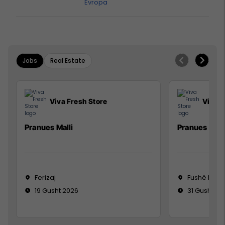
Evropa
Jobs
Real Estate
Viva Fresh Store
Viva F
Pranues Malli
Pranues mall
Ferizaj
Fushë Koso
19 Gusht 2026
31 Gusht 20