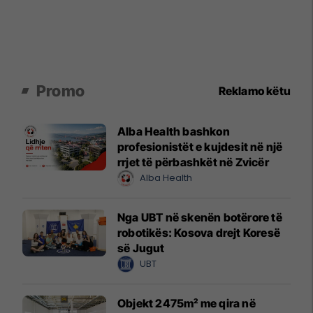
Promo
Reklamo këtu
Alba Health bashkon
profesionistët e kujdesit në një
rrjet të përbashkët në Zvicër
Alba Health
Nga UBT në skenën botërore të
robotikës: Kosova drejt Koresë
së Jugut
UBT
Objekt 2475m² me qira në