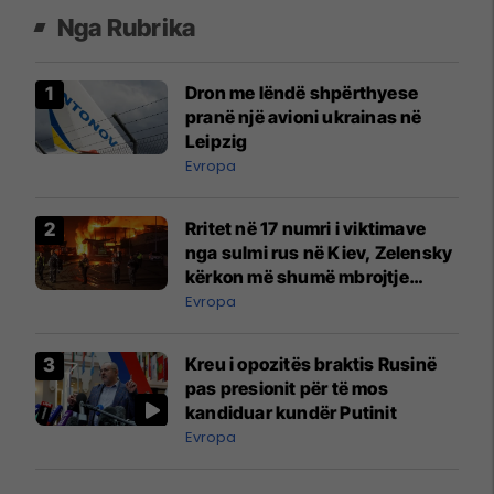
Nga Rubrika
Dron me lëndë shpërthyese
pranë një avioni ukrainas në
Leipzig
Evropa
Rritet në 17 numri i viktimave
nga sulmi rus në Kiev, Zelensky
kërkon më shumë mbrojtje
ajrore
Evropa
Kreu i opozitës braktis Rusinë
pas presionit për të mos
kandiduar kundër Putinit
Evropa