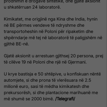
prodhimin e drogave sintetike, dhe gjatë aksionit
u shkatërruan 24 laboratorë.
Kimikatet, me origjinë nga Kina dhe India, hynin
në BE përmes vendeve të ndryshme dhe
transportoheshin në Poloni për ripaketim dhe
shpërndarje më tej në laboratorë të paligjshëm në
gjithë BE-në.
Gjatë aksionit u arrestuan gjithsej 20 persona, prej
të cilëve 19 në Poloni dhe një në Gjermani.
U krye bastisja e 50 shtëpive, u konfiskuan nëntë
automjete, si dhe prona të vlerësuara në 2.5
milionë euro, sasi të mëdha kimikatesh dhe
prekursorësh, si dhe plantacione marihuanë me
më shumë se 2000 bimë.
/Telegrafi/