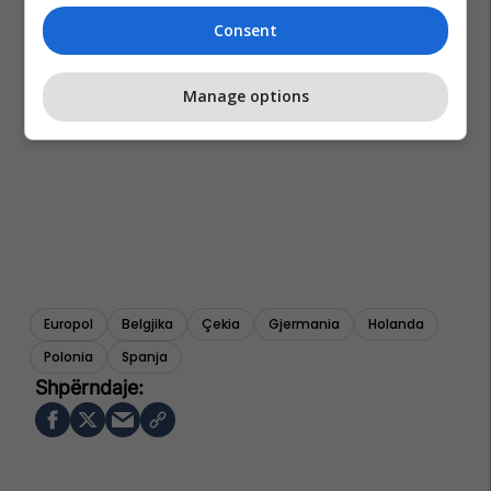
Consent
Manage options
Europol
Belgjika
Çekia
Gjermania
Holanda
Polonia
Spanja