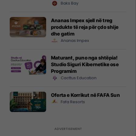
shtandin dhe zbuloni
Baks Bay
mundësitë e investimit
Ananas Impex sjell në treg
produkte të reja për çdo shije
dhe gatim
Ananas Impex
Maturant, puno nga shtëpia!
Studio Siguri Kibernetike ose
Programim
Cacttus Education
Oferta e Korrikut në FAFA Sun
Fafa Resorts