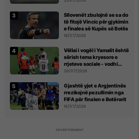
fuqishme me breshër dhe
21/07/2026
erëra të forta
Sllovenët zbulojnë se sa do
të fitojë Vincic për gjykimin
e finales së Kupës së Botës
18/07/2026
Vëllai i vogël i Yamalit është
sërish tema kryesore e
rrjeteve sociale - vodhi
vëmendjen pas finales së
20/07/2026
Kupës së Botës
Gjashtë yjet e Argjentinës
rrezikojnë pezullimin nga
FIFA për finalen e Botërorit
16/07/2026