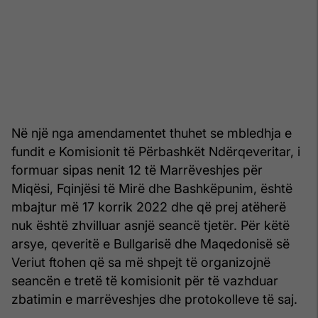
Në një nga amendamentet thuhet se mbledhja e
fundit e Komisionit të Përbashkët Ndërqeveritar, i
formuar sipas nenit 12 të Marrëveshjes për
Miqësi, Fqinjësi të Mirë dhe Bashkëpunim, është
mbajtur më 17 korrik 2022 dhe që prej atëherë
nuk është zhvilluar asnjë seancë tjetër. Për këtë
arsye, qeveritë e Bullgarisë dhe Maqedonisë së
Veriut ftohen që sa më shpejt të organizojnë
seancën e tretë të komisionit për të vazhduar
zbatimin e marrëveshjes dhe protokolleve të saj.