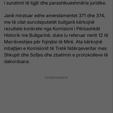
i sundimit të ligjit dhe parashikueshmëria juridike.
Janë miratuar edhe amendamentet 371 dhe 374,
me të cilat eurodeputetët bullgarë kërkojnë
rezultate konkrete nga Komisioni i Përbashkët
Historik me Bullgarinë, duke iu referuar nenit 12 të
Marrëveshjes për Fqinjësi të Mirë. Ata kërkojnë
mbajtjen e Komisionit të Tretë Ndërqeveritar mes
Shkupit dhe Sofjes dhe zbatimin e protokolleve të
dakorduara.