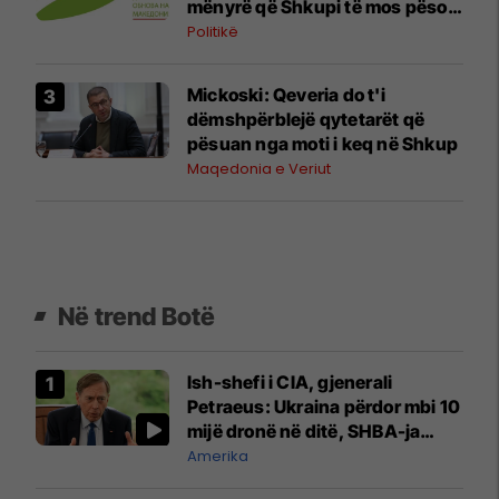
mënyrë që Shkupi të mos pësojë
një katastrofë si ajo në Gostivar
Politikë
Mickoski: Qeveria do t'i
dëmshpërblejë qytetarët që
pësuan nga moti i keq në Shkup
Maqedonia e Veriut
Në trend Botë
Ish-shefi i CIA, gjenerali
Petraeus: Ukraina përdor mbi 10
mijë dronë në ditë, SHBA-ja
mbetet shumë prapa në
Amerika
prodhim