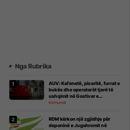
Nga Rubrika
AUV: Kafenetë, piceritë, furrat e
bukës dhe operatorët tjerë të
ushqimit në Gostivar e
respektojnë ndalesën për
Komunat
përdorimin e ujit
RDM kërkon një zgjidhje për
deponinë e Jugohromit në