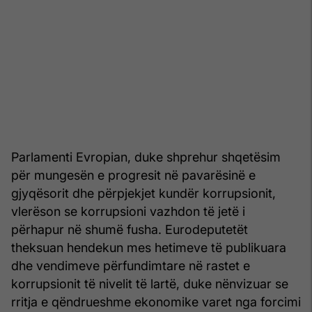
Parlamenti Evropian, duke shprehur shqetësim
për mungesën e progresit në pavarësinë e
gjyqësorit dhe përpjekjet kundër korrupsionit,
vlerëson se korrupsioni vazhdon të jetë i
përhapur në shumë fusha. Eurodeputetët
theksuan hendekun mes hetimeve të publikuara
dhe vendimeve përfundimtare në rastet e
korrupsionit të nivelit të lartë, duke nënvizuar se
rritja e qëndrueshme ekonomike varet nga forcimi