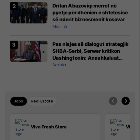
Dritan Abazoviqi merret në
pyetje për dhënien e shtetësisë
së nderit biznesmenit kosovar
Mali i Zi
Pas nisjes së dialogut strategjik
SHBA-Serbi, Serwer kritikon
Uashingtonin: Anashkaluat
Banjskën, sulmin ndaj KFOR-it
Serbia
dhe rrëmbimin e Policëve të
Kosovës
Jobs
Real Estate
Viva Fresh Store
Viva F