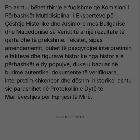
Po ashtu, bëhet thirrje e fuqishme që Komisioni i
Përbashkët Multidisiplinar i Ekspertëve për
Çështje Historike dhe Arsimore mes Bullgarisë
dhe Maqedonisë së Veriut të arrijë rezultate të
qarta dhe të prekshme. Tekstet, sipas
amendamentit, duhet të pasqyrojnë interpretimin
e fakteve dhe figurave historike nga historia e
përbashkët e dy popujve, duke u bazuar në
burime autentike, dokumente të verifikuara,
interpretim shkencor dhe dëshmi historike, ashtu
siç parashihet në Protokollin e Dytë të
Marrëveshjes për Fqinjësi të Mirë.