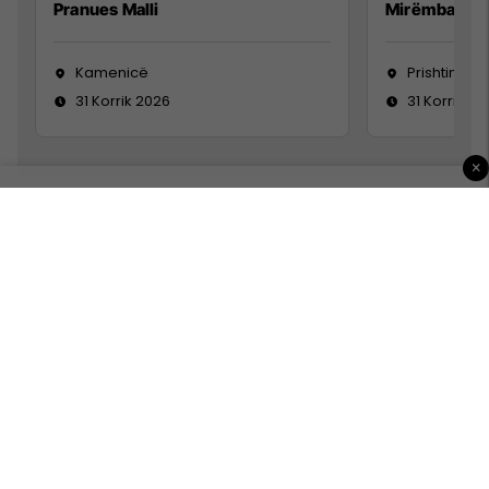
Pranues Malli
Mirëmbajtës
Kamenicë
Prishtinë
31 Korrik 2026
31 Korrik 20
×