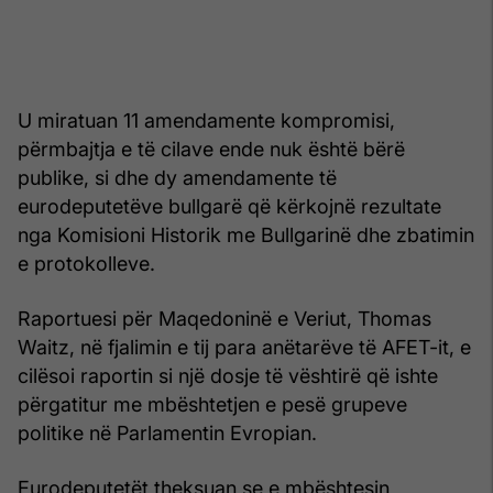
U miratuan 11 amendamente kompromisi,
përmbajtja e të cilave ende nuk është bërë
publike, si dhe dy amendamente të
eurodeputetëve bullgarë që kërkojnë rezultate
nga Komisioni Historik me Bullgarinë dhe zbatimin
e protokolleve.
Raportuesi për Maqedoninë e Veriut, Thomas
Waitz, në fjalimin e tij para anëtarëve të AFET-it, e
cilësoi raportin si një dosje të vështirë që ishte
përgatitur me mbështetjen e pesë grupeve
politike në Parlamentin Evropian.
Eurodeputetët theksuan se e mbështesin