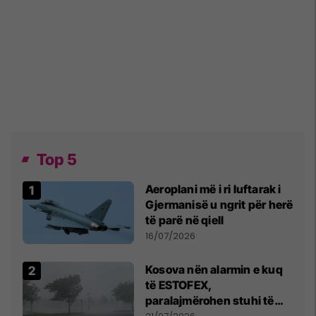
Top 5
Aeroplani më i ri luftarak i
Gjermanisë u ngrit për herë
të parë në qiell
16/07/2026
Kosova nën alarmin e kuq
të ESTOFEX,
paralajmërohen stuhi të