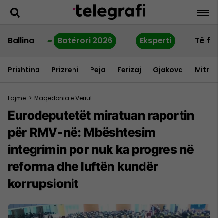
Ballina
Botërori 2026
Eksperti
Të fu
Prishtina
Prizreni
Peja
Ferizaj
Gjakova
Mitrov
Lajme
>
Maqedonia e Veriut
Eurodeputetët miratuan raportin
për RMV-në: Mbështesim
integrimin por nuk ka progres në
reforma dhe luftën kundër
korrupsionit