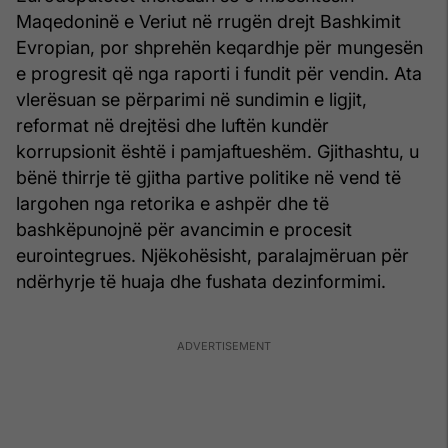
Maqedoninë e Veriut në rrugën drejt Bashkimit
Evropian, por shprehën keqardhje për mungesën
e progresit që nga raporti i fundit për vendin. Ata
vlerësuan se përparimi në sundimin e ligjit,
reformat në drejtësi dhe luftën kundër
korrupsionit është i pamjaftueshëm. Gjithashtu, u
bënë thirrje të gjitha partive politike në vend të
largohen nga retorika e ashpër dhe të
bashkëpunojnë për avancimin e procesit
eurointegrues. Njëkohësisht, paralajmëruan për
ndërhyrje të huaja dhe fushata dezinformimi.