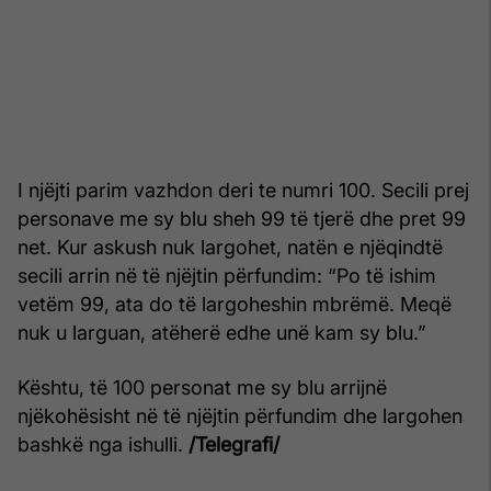
I njëjti parim vazhdon deri te numri 100. Secili prej
personave me sy blu sheh 99 të tjerë dhe pret 99
net. Kur askush nuk largohet, natën e njëqindtë
secili arrin në të njëjtin përfundim: “Po të ishim
vetëm 99, ata do të largoheshin mbrëmë. Meqë
nuk u larguan, atëherë edhe unë kam sy blu.”
Kështu, të 100 personat me sy blu arrijnë
njëkohësisht në të njëjtin përfundim dhe largohen
bashkë nga ishulli.
/Telegrafi/