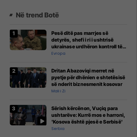
Në trend Botë
Pesë ditë pas marrjes së
detyrës, shefi i ri i ushtrisë
ukrainase urdhëron kontroll të
madh
Evropa
Dritan Abazoviqi merret në
pyetje për dhënien e shtetësisë
së nderit biznesmenit kosovar
Mali i Zi
Sërish kërcënon, Vuçiq para
ushtarëve: Kurrë mos e harroni,
'Kosova është pjesë e Serbisë'
Serbia