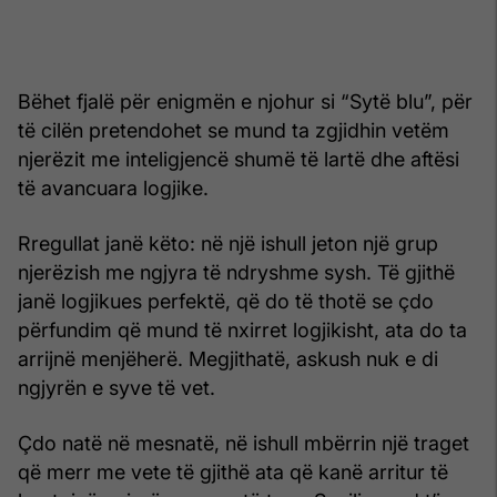
Bëhet fjalë për enigmën e njohur si “Sytë blu”, për
të cilën pretendohet se mund ta zgjidhin vetëm
njerëzit me inteligjencë shumë të lartë dhe aftësi
të avancuara logjike.
Rregullat janë këto: në një ishull jeton një grup
njerëzish me ngjyra të ndryshme sysh. Të gjithë
janë logjikues perfektë, që do të thotë se çdo
përfundim që mund të nxirret logjikisht, ata do ta
arrijnë menjëherë. Megjithatë, askush nuk e di
ngjyrën e syve të vet.
Çdo natë në mesnatë, në ishull mbërrin një traget
që merr me vete të gjithë ata që kanë arritur të