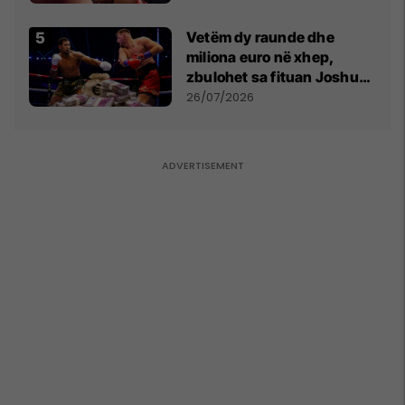
Vetëm dy raunde dhe
miliona euro në xhep,
zbulohet sa fituan Joshua
e Prenga
26/07/2026