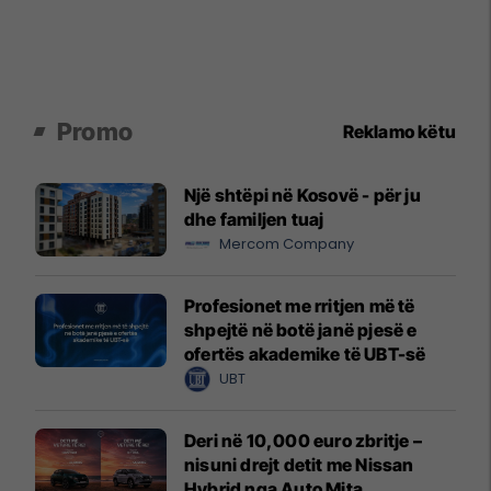
Promo
Reklamo këtu
Një shtëpi në Kosovë - për ju
dhe familjen tuaj
Mercom Company
Profesionet me rritjen më të
shpejtë në botë janë pjesë e
ofertës akademike të UBT-së
UBT
Deri në 10,000 euro zbritje –
nisuni drejt detit me Nissan
Hybrid nga Auto Mita