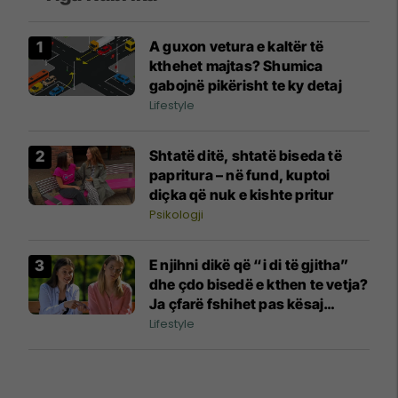
A guxon vetura e kaltër të
kthehet majtas? Shumica
gabojnë pikërisht te ky detaj
Lifestyle
Shtatë ditë, shtatë biseda të
papritura – në fund, kuptoi
diçka që nuk e kishte pritur
Psikologji
E njihni dikë që “i di të gjitha”
dhe çdo bisedë e kthen te vetja?
Ja çfarë fshihet pas kësaj
sjelljeje
Lifestyle