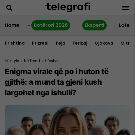
Home
Botërori 2026
Eksperti
Latest
Prishtina
Prizreni
Peja
Ferizaj
Gjakova
Mitrov
Lifestyle
>
Në Trend
>
Lifestyle
Enigma virale që po i huton të
gjithë: a mund ta gjeni kush
largohet nga ishulli?