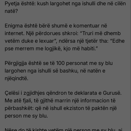
Pyetja është: kush largohet nga ishulli dhe në cilën
natë?
Enigma është bërë shumë e komentuar në
internet. Një përdorues shkroi: “Truri më dhemb
vetëm duke e lexuar”, ndërsa një tjetër tha: “Edhe
pse merrem me logjikë, kjo më habiti.”
Përgjigjja është se të 100 personat me sy blu
largohen nga ishulli së bashku, në natën e
njëqindtë.
Çelësi i zgjidhjes qëndron te deklarata e Gurusë.
Me atë fjali, të gjithë marrin një informacion të
përbashkët: që në ishull ekziston të paktën një
person me sy blu.
Nëse do të kishte vetëm një person me sy blu, ai