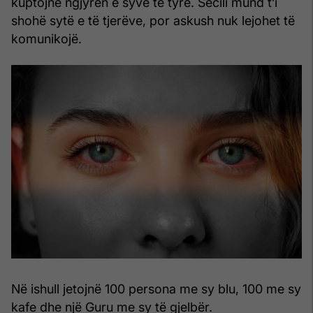
kuptojnë ngjyrën e syve të tyre. Secili mund t’i
shohë sytë e të tjerëve, por askush nuk lejohet të
komunikojë.
Në ishull jetojnë 100 persona me sy blu, 100 me sy
kafe dhe një Guru me sy të gjelbër.