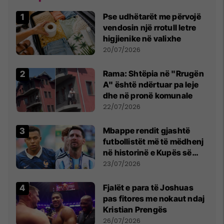
Pse udhëtarët me përvojë
vendosin një rrotull letre
higjienike në valixhe
20/07/2026
Rama: Shtëpia në "Rrugën
A" është ndërtuar pa leje
dhe në pronë komunale
22/07/2026
Mbappe rendit gjashtë
futbollistët më të mëdhenj
në historinë e Kupës së
Botës, Messi mbetet i dyti
23/07/2026
Fjalët e para të Joshuas
pas fitores me nokaut ndaj
Kristian Prengës
26/07/2026