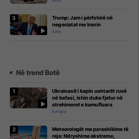
Azia
Trump: Jam i përfshirë në
negociatat me Iranin
Azia
Në trend Botë
Ukrainasit i kapin ushtarët rusë
në befasi, ishin duke fjetur në
strehimoret e kamufluara
Evropa
Meteorologët me parashikime të
reja: Ndryshime ekstreme,