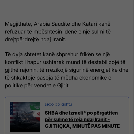
Megjithatë, Arabia Saudite dhe Katari kanë
refuzuar të mbështesin idenë e një sulmi të
drejtpërdrejtë ndaj Iranit.
Të dyja shtetet kanë shprehur frikën se një
konflikt i hapur ushtarak mund të destabilizojë të
gjithë rajonin, të rrezikojë sigurinë energjetike dhe
të shkaktojë pasoja të mëdha ekonomike e
politike për vendet e Gjirit.
SHBA dhe Izraeli “po përgatiten
për sulme të reja ndaj Iranit -
GJITHÇKA, MINUTË PAS MINUTE