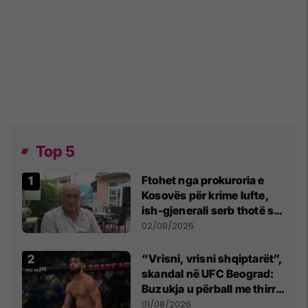
Top 5
Ftohet nga prokuroria e
Kosovës për krime lufte,
ish-gjenerali serb thotë se
dikush e tradhtoi në
02/08/2026
Beograd
“Vrisni, vrisni shqiptarët”,
skandal në UFC Beograd:
Buzukja u përball me thirrje
anti-shqiptare nga
01/08/2026