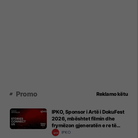
Promo
Reklamo këtu
IPKO, Sponsor i Artë i DokuFest
2026, mbështet filmin dhe
frymëzon gjeneratën e re të
krijuesve
IPKO