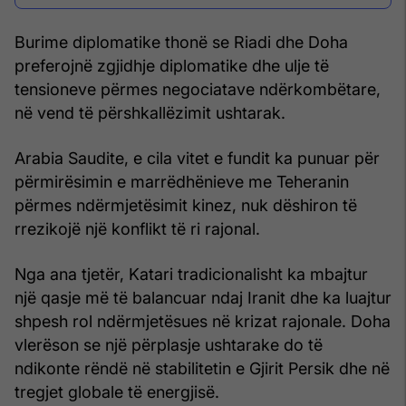
Burime diplomatike thonë se Riadi dhe Doha
preferojnë zgjidhje diplomatike dhe ulje të
tensioneve përmes negociatave ndërkombëtare,
në vend të përshkallëzimit ushtarak.
Arabia Saudite, e cila vitet e fundit ka punuar për
përmirësimin e marrëdhënieve me Teheranin
përmes ndërmjetësimit kinez, nuk dëshiron të
rrezikojë një konflikt të ri rajonal.
Nga ana tjetër, Katari tradicionalisht ka mbajtur
një qasje më të balancuar ndaj Iranit dhe ka luajtur
shpesh rol ndërmjetësues në krizat rajonale. Doha
vlerëson se një përplasje ushtarake do të
ndikonte rëndë në stabilitetin e Gjirit Persik dhe në
tregjet globale të energjisë.