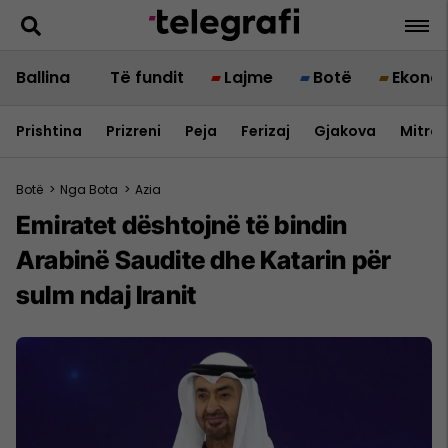
Ballina
Të fundit
Lajme
Botë
Ekono
Prishtina
Prizreni
Peja
Ferizaj
Gjakova
Mitrov
Botë
>
Nga Bota
>
Azia
Emiratet dështojnë të bindin
Arabinë Saudite dhe Katarin për
sulm ndaj Iranit