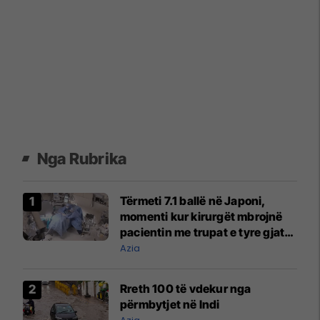
Nga Rubrika
Tërmeti 7.1 ballë në Japoni,
momenti kur kirurgët mbrojnë
pacientin me trupat e tyre gjatë
operacionit
Azia
Rreth 100 të vdekur nga
përmbytjet në Indi