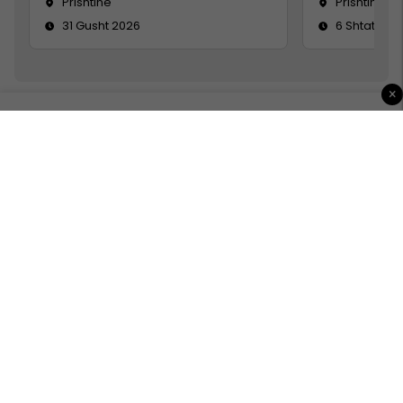
Prishtine
Prishtinë
31 Gusht 2026
6 Shtator 2
×