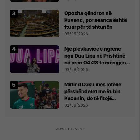
tribunat
Opozita qëndron në
Kuvend, por seanca është
ftuar për të shtunën
06/08/2026
Një pleskavicë e ngrënë
nga Dua Lipa në Prishtinë
në orën 04:28 të mëngjesit
- dhe bota digjitale serbe
03/08/2026
shpall gjendjen e luftës
Mirlind Daku mes lotëve
përshëndetet me Rubin
Kazanin, do të fitojë
miliona te Spartak Moska
02/08/2026