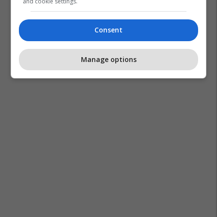
and cookie settings.
Emiratet E Bashkuara Arabe
Iran
Lufta Në Iran
Arabia Saudite
Consent
Manage options