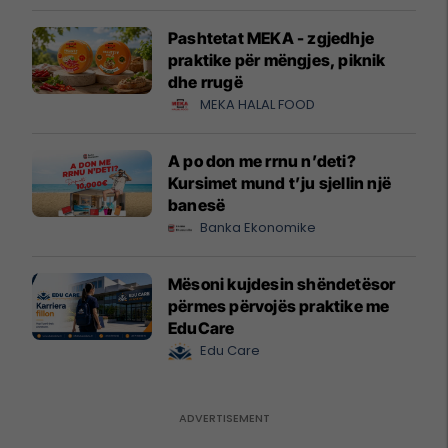
Pashtetat MEKA - zgjedhje
praktike për mëngjes, piknik
dhe rrugë
MEKA HALAL FOOD
A po don me rrnu n’deti?
Kursimet mund t’ju sjellin një
banesë
Banka Ekonomike
Mësoni kujdesin shëndetësor
përmes përvojës praktike me
EduCare
Edu Care