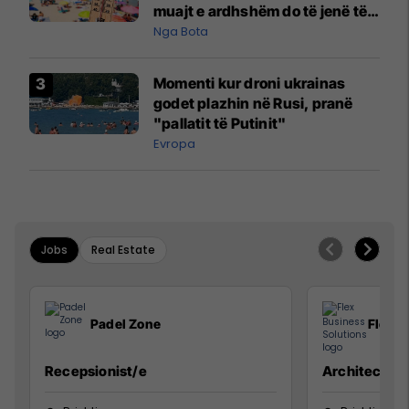
muajt e ardhshëm do të jenë të
pazakontë
Nga Bota
Momenti kur droni ukrainas
godet plazhin në Rusi, pranë
"pallatit të Putinit"
Evropa
Jobs
Real Estate
Padel Zone
Flex B
Recepsionist/e
Architect