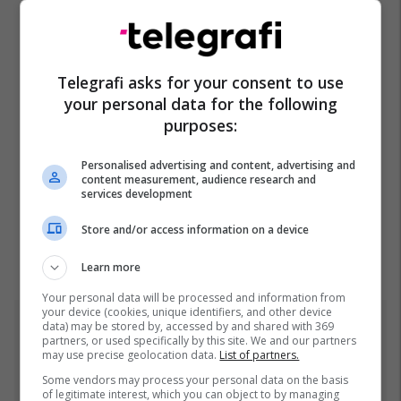
Telegrafi asks for your consent to use
your personal data for the following
purposes:
Personalised advertising and content, advertising and
content measurement, audience research and
services development
Store and/or access information on a device
Learn more
Your personal data will be processed and information from
your device (cookies, unique identifiers, and other device
data) may be stored by, accessed by and shared with 369
Top 5
partners, or used specifically by this site. We and our partners
may use precise geolocation data.
List of partners.
Ftohet nga prokuroria e
Some vendors may process your personal data on the basis
Kosovës për krime lufte,
of legitimate interest, which you can object to by managing