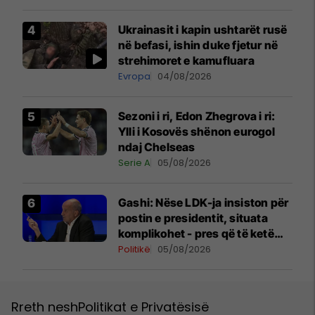
Ukrainasit i kapin ushtarët rusë
në befasi, ishin duke fjetur në
strehimoret e kamufluara
Evropa
04/08/2026
Sezoni i ri, Edon Zhegrova i ri:
Ylli i Kosovës shënon eurogol
ndaj Chelseas
Serie A
05/08/2026
Gashi: Nëse LDK-ja insiston për
postin e presidentit, situata
komplikohet - pres që të ketë
lëshim
Politikë
05/08/2026
Rreth nesh
Politikat e Privatësisë