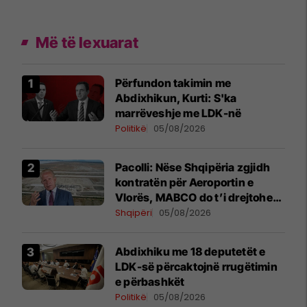
Më të lexuarat
Përfundon takimin me
Abdixhikun, Kurti: S'ka
marrëveshje me LDK-në
Politikë
05/08/2026
Pacolli: Nëse Shqipëria zgjidh
kontratën për Aeroportin e
Vlorës, MABCO do t’i drejtohet
arbitrazhit ndërkombëtar
Shqipëri
05/08/2026
Abdixhiku me 18 deputetët e
LDK-së përcaktojnë rrugëtimin
e përbashkët
Politikë
05/08/2026