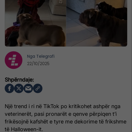
Nga
Telegrafi
22/10/2025
Një trend i ri në TikTok po kritikohet ashpër nga
veterinerët, pasi pronarët e qenve përpiqen t’i
frikësojnë kafshët e tyre me dekorime të frikshme
të Halloween-it.