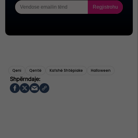
Qeni
Qentë
Kafshë Shtëpiake
Halloween