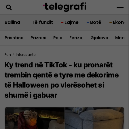
Ballina
Të fundit
Lajme
Botë
Ekono
Prishtina
Prizreni
Peja
Ferizaj
Gjakova
Mitrov
Fun
>
Interesante
Ky trend në TikTok - ku pronarët
trembin qentë e tyre me dekorime
të Halloween po vlerësohet si
shumë i gabuar