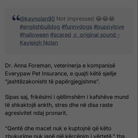
@kaynolan90
Not impressed 😂😂😂
#englishbulldog
#funnydogs
#puppylove
#halloween
#scared
♬ original sound -
Kayleigh Nolan
Dr. Anna Foreman, veterinerja e kompanisë
Everypaw Pet Insurance, e quajti këtë sjellje
“jashtëzakonisht të papërgjegjshme”.
Sipas saj, frikësimi i qëllimshëm i kafshëve mund
të shkaktojë ankth, stres dhe në disa raste
agresivitet ndaj pronarit.
“Qentë dhe macet nuk e kuptojnë që këto
zbukurime nuk janë një kërcënim i vërtetë,” tha