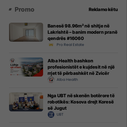
Promo
Reklamo këtu
Banesë 98.96m² në shitje në
Lakrishtë – banim modern pranë
qendrës #16060
Pro Real Estate
Alba Health bashkon
profesionistët e kujdesit në një
rrjet të përbashkët në Zvicër
Alba Health
Nga UBT në skenën botërore të
robotikës: Kosova drejt Koresë
së Jugut
UBT