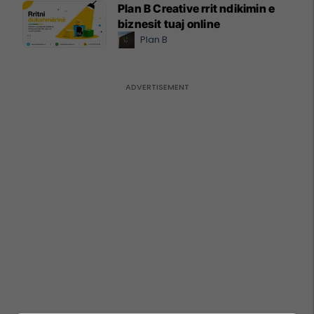
Plan B Creative rrit ndikimin e
biznesit tuaj online
Plan B