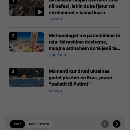
në befasi, ishin duke fjetur në
strehimoret e kamufluara
Evropa
Meteorologët me parashikime të
reja: Ndryshime ekstreme,
muajt e ardhshëm do të jenë të
pazakontë
Nga Bota
Momenti kur droni ukrainas
godet plazhin në Rusi, pranë
"pallatit të Putinit"
Evropa
Jobs
Real Estate