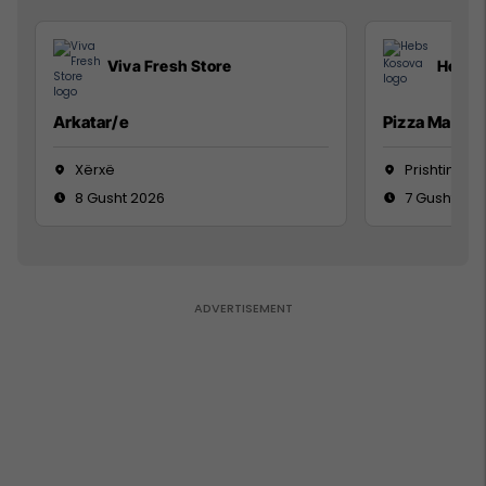
Viva Fresh Store
Hebs 
Arkatar/e
Pizza Man
Xërxë
Prishtinë
8 Gusht 2026
7 Gusht 20