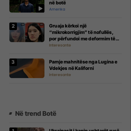
në botë
Amerika
Gruaja kërkoi një
“mikrokorrigjim” të nofullës,
por përfundoi me deformim të
madh të fytyrës
Interesante
Pamje mahnitëse nga Lugina e
Vdekjes në Kaliforni
Interesante
Në trend Botë
Ukrainasit i kapin ushtarët rusë