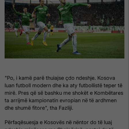
"Po, i kamë parë thuiajse çdo ndeshje. Kosova
luan futboll modern dhe ka aty futbollistë teper të
mirë. Pres që së bashku me shokët e Kombëtares
ta arrijmë kampionatin evropian në të ardhmen
dhe shumë fitore", tha Fazliji.
Përfaqësuesja e Kosovës në nëntor do të luaj