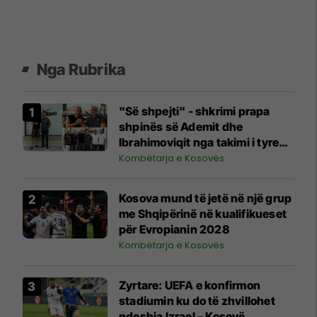
Nga Rubrika
"Së shpejti" - shkrimi prapa
shpinës së Ademit dhe
Ibrahimoviqit nga takimi i tyre
shihet si shenjë që ylli i Bayernit
Kombëtarja e Kosovës
mund të luajë për Kosovën
Kosova mund të jetë në një grup
me Shqipërinë në kualifikueset
për Evropianin 2028
Kombëtarja e Kosovës
Zyrtare: UEFA e konfirmon
stadiumin ku do të zhvillohet
ndeshja Izrael – Kosovë