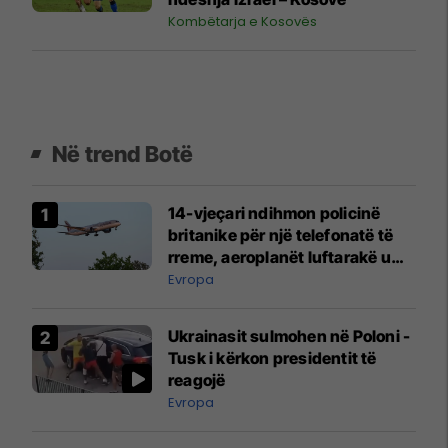
Kombëtarja e Kosovës
Në trend Botë
14-vjeçari ndihmon policinë
britanike për një telefonatë të
rreme, aeroplanët luftarakë u
ngritën në ajër për të
Evropa
interceptuar fluturaken e Qatar
Airways që po shkonte drejt
Ukrainasit sulmohen në Poloni -
Mançesterit
Tusk i kërkon presidentit të
reagojë
Evropa