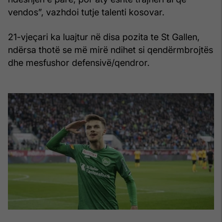
vendos”, vazhdoi tutje talenti kosovar.
21-vjeçari ka luajtur në disa pozita te St Gallen,
ndërsa thotë se më mirë ndihet si qendërmbrojtës
dhe mesfushor defensivë/qendror.