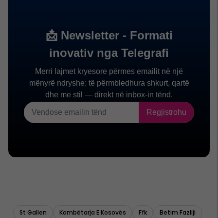
St Gallen
Kombëtarja E Kosovës
Ffk
Betim Fazliji