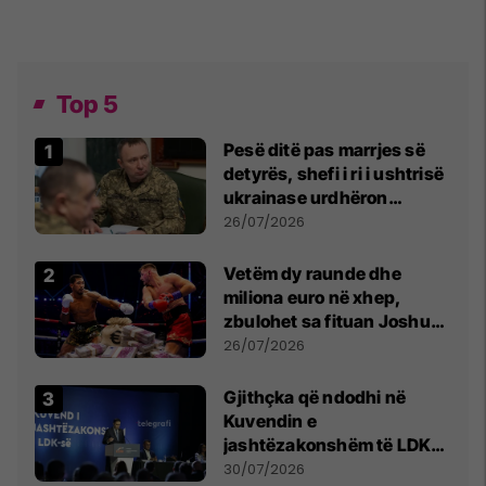
Top 5
Pesë ditë pas marrjes së
detyrës, shefi i ri i ushtrisë
ukrainase urdhëron
kontroll të madh
26/07/2026
Vetëm dy raunde dhe
miliona euro në xhep,
zbulohet sa fituan Joshua
e Prenga
26/07/2026
Gjithçka që ndodhi në
Kuvendin e
jashtëzakonshëm të LDK-
së
30/07/2026