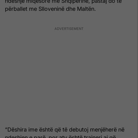
ndeshje miqësore me Shqipërinë, pastaj do të
përballet me Slloveninë dhe Maltën.
“Dëshira ime është që të debutoj menjëherë në
ndeshjen e parë, por aty është trajneri ai që