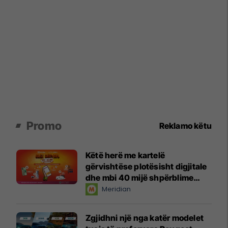
Promo
Reklamo këtu
Këtë herë me kartelë
gërvishtëse plotësisht digjitale
dhe mbi 40 mijë shpërblime
instant!
Meridian
Zgjidhni një nga katër modelet