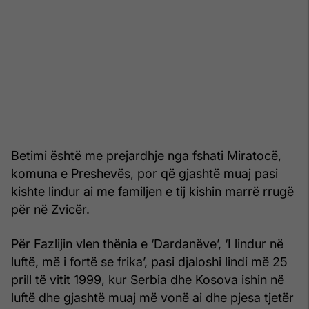
Betimi është me prejardhje nga fshati Miratocë,
komuna e Preshevës, por që gjashtë muaj pasi
kishte lindur ai me familjen e tij kishin marrë rrugë
për në Zvicër.
Për Fazlijin vlen thënia e ‘Dardanëve’, ‘I lindur në
luftë, më i fortë se frika’, pasi djaloshi lindi më 25
prill të vitit 1999, kur Serbia dhe Kosova ishin në
luftë dhe gjashtë muaj më vonë ai dhe pjesa tjetër