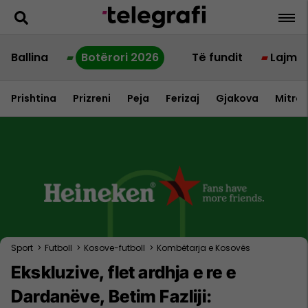
Ballina
Botërori 2026
Të fundit
Lajme
Prishtina
Prizreni
Peja
Ferizaj
Gjakova
Mitrov
Sport
>
Futboll
>
Kosove-futboll
>
Kombëtarja e Kosovës
Ekskluzive, flet ardhja e re e
Dardanëve, Betim Fazliji: