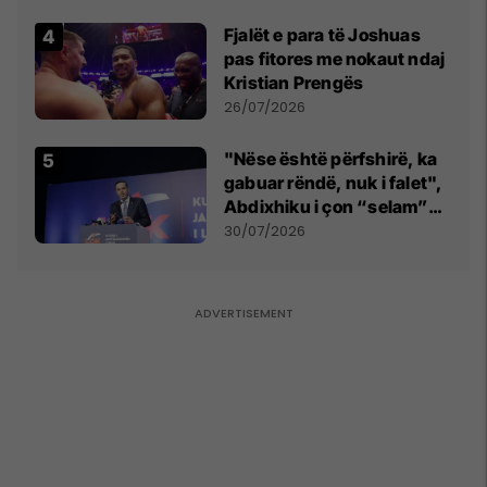
Fjalët e para të Joshuas
pas fitores me nokaut ndaj
Kristian Prengës
26/07/2026
"Nëse është përfshirë, ka
gabuar rëndë, nuk i falet",
Abdixhiku i çon “selam”
Përparim Ramës
30/07/2026