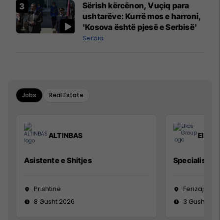
Sërish kërcënon, Vuçiq para
ushtarëve: Kurrë mos e harroni,
'Kosova është pjesë e Serbisë'
Serbia
Jobs
Real Estate
ALTINBAS
Elkos
Asistente e Shitjes
Specialist Mi
Prishtinë
Ferizaj
8 Gusht 2026
3 Gusht 20