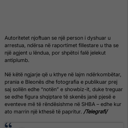
Autoritetet njoftuan se një person i dyshuar u
arrestua, ndërsa në raportimet fillestare u tha se
një agjent u lëndua, por shpëtoi falë jelekut
antiplumb.
Në këtë ngjarje që u kthye në lajm ndërkombëtar,
prania e Bleonës dhe fotografia e publikuar prej
saj sollën edhe “notën” e showbiz-it, duke treguar
se edhe figura shqiptare të skenës janë pjesë e
eventeve më të rëndësishme në SHBA – edhe kur
ato marrin një kthesë të papritur.
/Telegrafi/