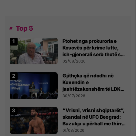
Top 5
Ftohet nga prokuroria e
Kosovës për krime lufte,
ish-gjenerali serb thotë se
dikush e tradhtoi në
02/08/2026
Beograd
Gjithçka që ndodhi në
Kuvendin e
jashtëzakonshëm të LDK-
së
30/07/2026
“Vrisni, vrisni shqiptarët”,
skandal në UFC Beograd:
Buzukja u përball me thirrje
anti-shqiptare nga
01/08/2026