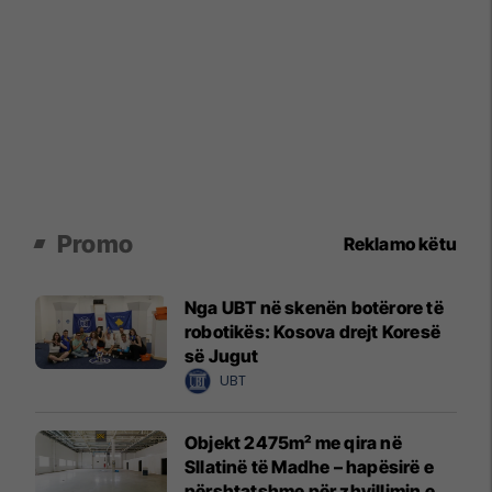
Promo
Reklamo këtu
Nga UBT në skenën botërore të
robotikës: Kosova drejt Koresë
së Jugut
UBT
Objekt 2475m² me qira në
Sllatinë të Madhe – hapësirë e
përshtatshme për zhvillimin e