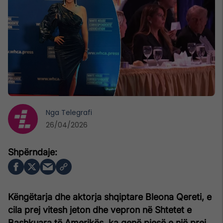
Nga
Telegrafi
26/04/2026
Këngëtarja dhe aktorja shqiptare Bleona Qereti, e
cila prej vitesh jeton dhe vepron në Shtetet e
Bashkuara të Amerikës, ka qenë pjesë e një prej