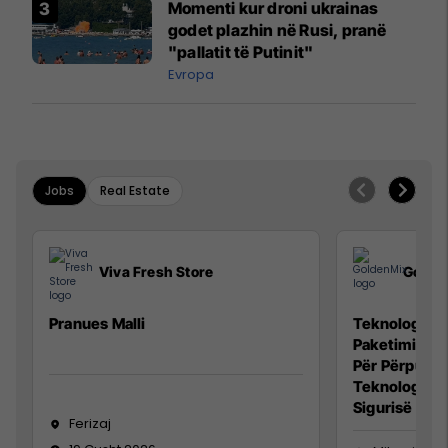
Momenti kur droni ukrainas
godet plazhin në Rusi, pranë
"pallatit të Putinit"
Evropa
Jobs
Real Estate
Viva Fresh Store
Golde
Pranues Malli
Teknolog/e p
Paketimin e 
Për Përpunim
Teknolog/e 
Sigurisë së 
Ferizaj