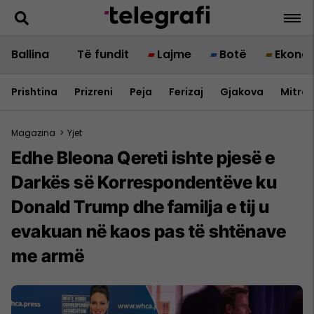
Ballina
Të fundit
Lajme
Botë
Ekono
Prishtina
Prizreni
Peja
Ferizaj
Gjakova
Mitrov
Magazina
>
Yjet
Edhe Bleona Qereti ishte pjesë e
Darkës së Korrespondentëve ku
Donald Trump dhe familja e tij u
evakuan në kaos pas të shtënave
me armë