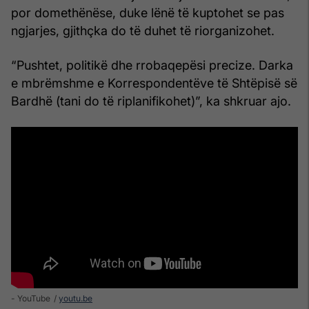
por domethënëse, duke lënë të kuptohet se pas
ngjarjes, gjithçka do të duhet të riorganizohet.
“Pushtet, politikë dhe rrobaqepësi precize. Darka
e mbrëmshme e Korrespondentëve të Shtëpisë së
Bardhë (tani do të riplanifikohet)”, ka shkruar ajo.
- YouTube
youtu.be