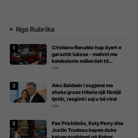
Nga Rubrika
Cristiano Ronaldo hap dyert e
garazhit luksoz - mahnit me
koleksionin milionësh të
veturave
Yjet
Alec Baldwin i sugjeroi me
shaka gruas Hilaria një fëmijë
tjetër, reagimi i saj u bë viral
Yjet
Pas Prishtinës, Katy Perry dhe
Justin Trudeau kapen duke
kaluar pushimet në Kotorr