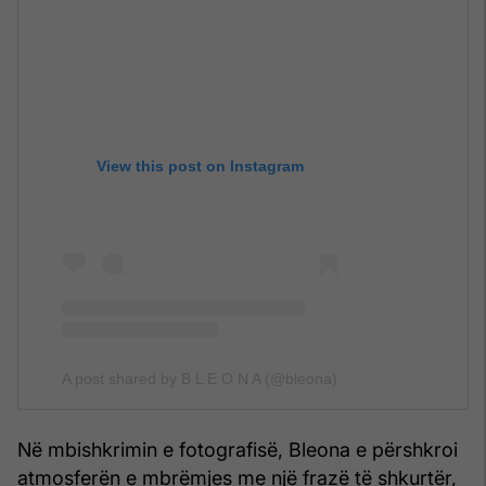
View this post on Instagram
A post shared by B L E O N A (@bleona)
Në mbishkrimin e fotografisë, Bleona e përshkroi
atmosferën e mbrëmjes me një frazë të shkurtër,