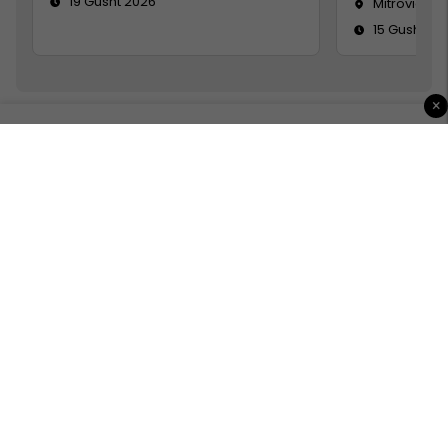
19 Gusht 2026
Mitrovicë
15 Gusht 20
×