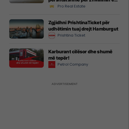
biznesit #16068
Pro Real Estate
Zgjidhni PrishtinaTicket për
udhëtimin tuaj drejt Hamburgut
Prishtina Ticket
Karburant cilësor dhe shumë
më tepër!
Petrol Company