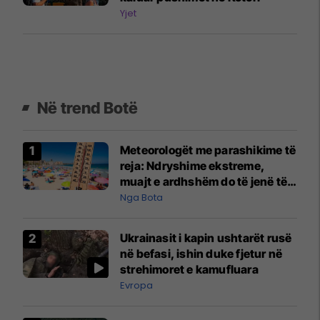
Yjet
Në trend Botë
Meteorologët me parashikime të
reja: Ndryshime ekstreme,
muajt e ardhshëm do të jenë të
pazakontë
Nga Bota
Ukrainasit i kapin ushtarët rusë
në befasi, ishin duke fjetur në
strehimoret e kamufluara
Evropa