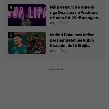
tribunat
Një pleskavicë e ngrënë
nga Dua Lipa në Prishtinë
në orën 04:28 të mëngjesit
- dhe bota digjitale serbe
03/08/2026
shpall gjendjen e luftës
Mirlind Daku mes lotëve
përshëndetet me Rubin
Kazanin, do të fitojë
miliona te Spartak Moska
02/08/2026