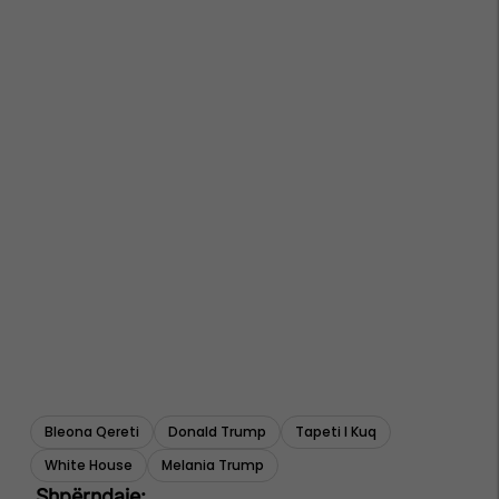
Bleona Qereti
Donald Trump
Tapeti I Kuq
White House
Melania Trump