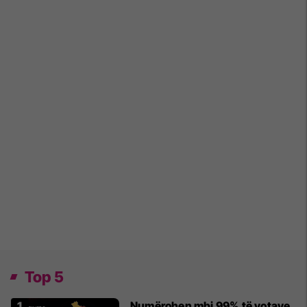
Top 5
Numërohen mbi 99% të votave,