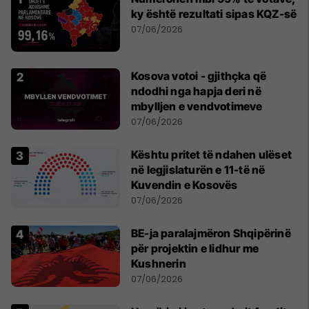
ky është rezultati sipas KQZ-së
07/06/2026
Kosova votoi - gjithçka që
ndodhi nga hapja deri në
mbylljen e vendvotimeve
07/06/2026
Kështu pritet të ndahen ulëset
në legjislaturën e 11-të në
Kuvendin e Kosovës
07/06/2026
BE-ja paralajmëron Shqipërinë
për projektin e lidhur me
Kushnerin
07/06/2026