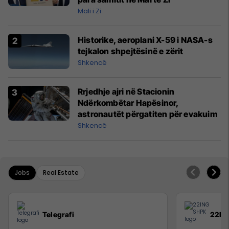
Mali i Zi
Historike, aeroplani X-59 i NASA-s
tejkalon shpejtësinë e zërit
Shkencë
Rrjedhje ajri në Stacionin
Ndërkombëtar Hapësinor,
astronautët përgatiten për evakuim
Shkencë
Jobs
Real Estate
Telegrafi
22IN