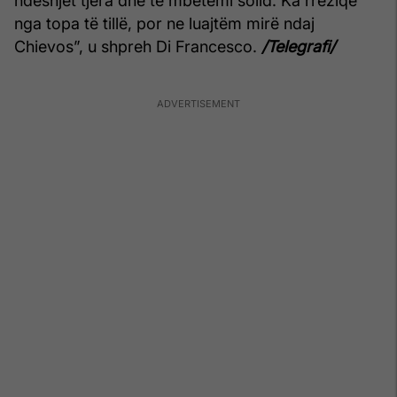
ndeshjet tjera dhe të mbetemi solid. Ka rreziqe
nga topa të tillë, por ne luajtëm mirë ndaj
Chievos”, u shpreh Di Francesco.
/Telegrafi/