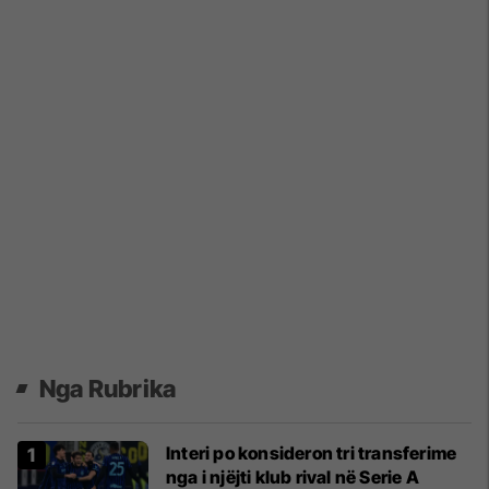
Nga Rubrika
Interi po konsideron tri transferime
nga i njëjti klub rival në Serie A