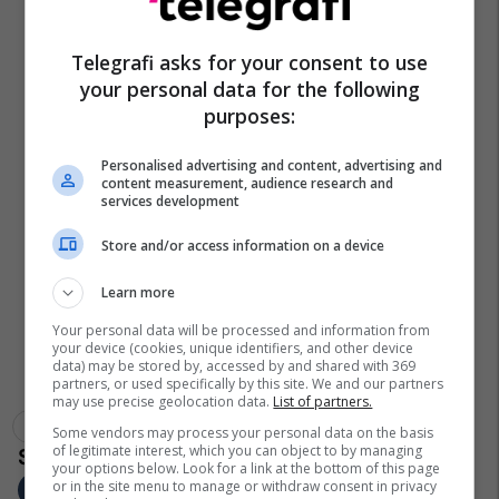
Telegrafi asks for your consent to use
your personal data for the following
purposes:
Personalised advertising and content, advertising and
content measurement, audience research and
services development
Store and/or access information on a device
Learn more
Your personal data will be processed and information from
your device (cookies, unique identifiers, and other device
data) may be stored by, accessed by and shared with 369
partners, or used specifically by this site. We and our partners
may use precise geolocation data.
List of partners.
Serie A
Eusebio Di Francesco
Roma
Some vendors may process your personal data on the basis
of legitimate interest, which you can object to by managing
your options below. Look for a link at the bottom of this page
or in the site menu to manage or withdraw consent in privacy