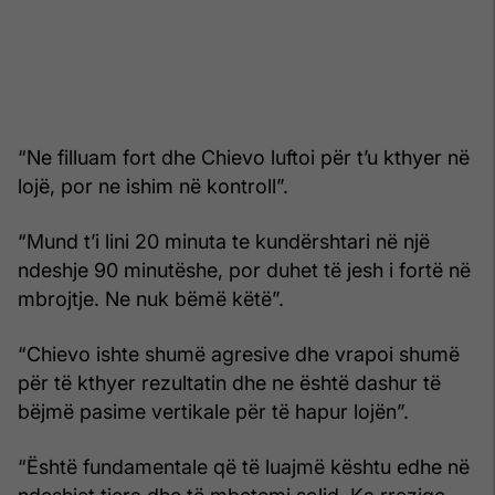
“Ne filluam fort dhe Chievo luftoi për t’u kthyer në
lojë, por ne ishim në kontroll”.
“Mund t’i lini 20 minuta te kundërshtari në një
ndeshje 90 minutëshe, por duhet të jesh i fortë në
mbrojtje. Ne nuk bëmë këtë”.
“Chievo ishte shumë agresive dhe vrapoi shumë
për të kthyer rezultatin dhe ne është dashur të
bëjmë pasime vertikale për të hapur lojën”.
“Është fundamentale që të luajmë kështu edhe në