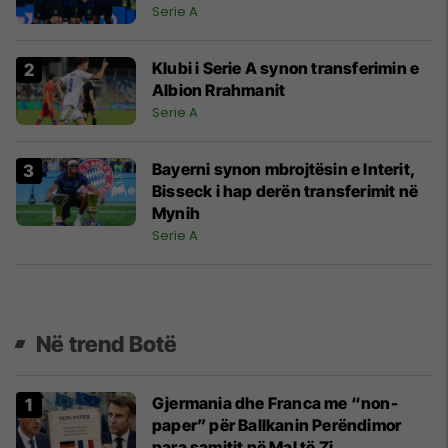
Serie A
Klubi i Serie A synon transferimin e
Albion Rrahmanit
Serie A
Bayerni synon mbrojtësin e Interit,
Bisseck i hap derën transferimit në
Mynih
Serie A
Në trend Botë
Gjermania dhe Franca me “non-
paper” për Ballkanin Perëndimor
para samitit në Mal të Zi