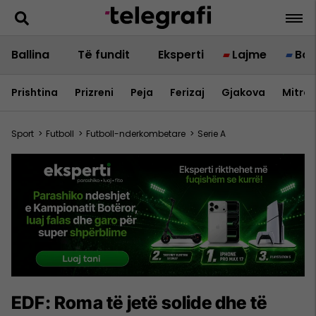
Ballina
Të fundit
Eksperti
Lajme
Bot
Prishtina
Prizreni
Peja
Ferizaj
Gjakova
Mitrov
Sport
>
Futboll
>
Futboll-nderkombetare
>
Serie A
EDF: Roma të jetë solide dhe të