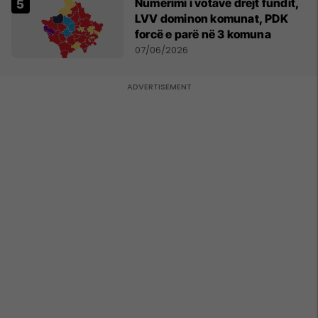
Numërimi i votave drejt fundit,
LVV dominon komunat, PDK
forcë e parë në 3 komuna
07/06/2026