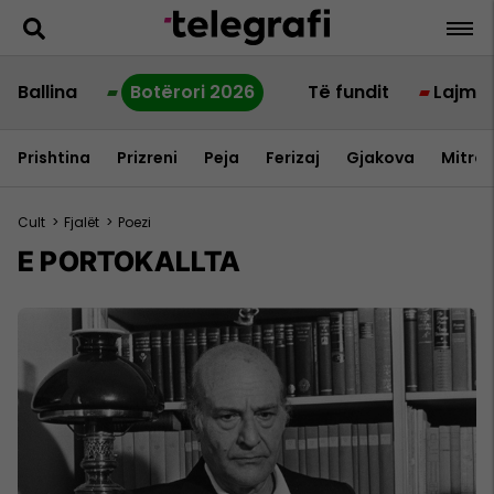
Ballina
Botërori 2026
Të fundit
Lajme
Prishtina
Prizreni
Peja
Ferizaj
Gjakova
Mitrov
Cult
>
Fjalët
>
Poezi
E PORTOKALLTA