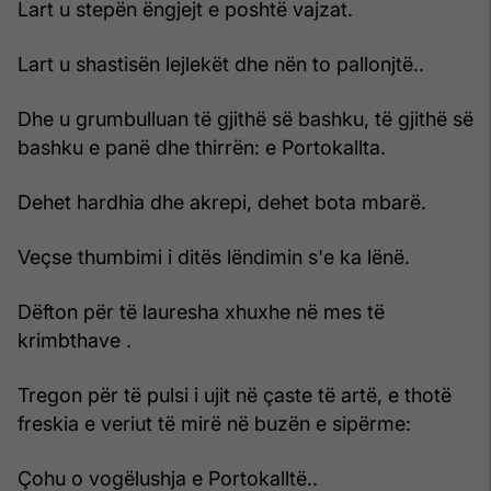
Lart u stepën ëngjejt e poshtë vajzat.
Lart u shastisën lejlekët dhe nën to pallonjtë..
Dhe u grumbulluan të gjithë së bashku, të gjithë së
bashku e panë dhe thirrën: e Portokallta.
Dehet hardhia dhe akrepi, dehet bota mbarë.
Veçse thumbimi i ditës lëndimin s'e ka lënë.
Dëfton për të lauresha xhuxhe në mes të
krimbthave .
Tregon për të pulsi i ujit në çaste të artë, e thotë
freskia e veriut të mirë në buzën e sipërme:
Çohu o vogëlushja e Portokalltë..