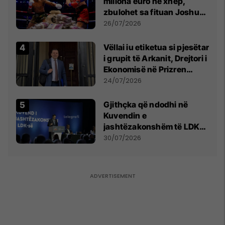
miliona euro në xhep,
zbulohet sa fituan Joshua
e Prenga
26/07/2026
Vëllai iu etiketua si pjesëtar
i grupit të Arkanit, Drejtori i
Ekonomisë në Prizren
mohon pretendimet
24/07/2026
Gjithçka që ndodhi në
Kuvendin e
jashtëzakonshëm të LDK-
së
30/07/2026