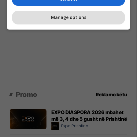
Manage options
Promo
Reklamo këtu
EXPO DIASPORA 2026 mbahet
më 3, 4 dhe 5 gusht në Prishtinë
Expo Prishtina