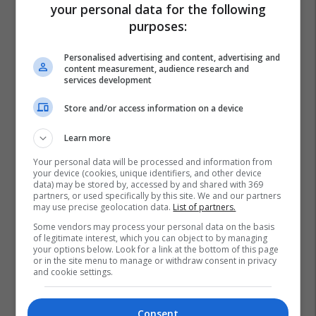
your personal data for the following
purposes:
Odysseas Elytis
Lefter Shomo
Personalised advertising and content, advertising and
content measurement, audience research and
services development
Store and/or access information on a device
Learn more
Your personal data will be processed and information from
your device (cookies, unique identifiers, and other device
data) may be stored by, accessed by and shared with 369
partners, or used specifically by this site. We and our partners
may use precise geolocation data.
List of partners.
Some vendors may process your personal data on the basis
of legitimate interest, which you can object to by managing
your options below. Look for a link at the bottom of this page
or in the site menu to manage or withdraw consent in privacy
and cookie settings.
Consent