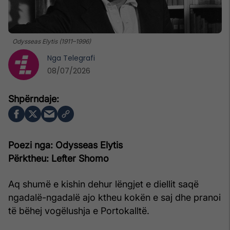
Odysseas Elytis (1911–1996)
Nga
Telegrafi
08/07/2026
Poezi nga: Odysseas Elytis
Përktheu: Lefter Shomo
Aq shumë e kishin dehur lëngjet e diellit saqë
ngadalë-ngadalë ajo ktheu kokën e saj dhe pranoi
të bëhej vogëlushja e Portokalltë.