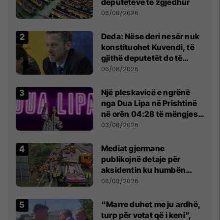
deputetëve të zgjedhur
06/08/2026
Deda: Nëse deri nesër nuk
konstituohet Kuvendi, të
gjithë deputetët do të
bëjnë shkelje të rëndë
06/08/2026
kushtetuese
Një pleskavicë e ngrënë
nga Dua Lipa në Prishtinë
në orën 04:28 të mëngjesit
- dhe bota digjitale serbe
03/08/2026
shpall gjendjen e luftës
Mediat gjermane
publikojnë detaje për
aksidentin ku humbën
jetën tre mërgimtarë nga
06/08/2026
Komogllava e Ferizajt
“Marre duhet me ju ardhë,
turp për votat që i keni”,