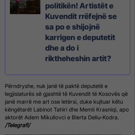
politikën! Artistët e
Kuvendit rrëfejnë se
sa po e shijojnë
karrigen e deputetit
dhe a do i
riktheheshin artit?
Përndryshe, nuk janë të paktë deputetë e
legjislaturës së gjashtë të Kuvendit të Kosovës që
janë marrë me art ose letërsi, duke kujtuar këtu
këngëtarët Labinot Tahiri dhe Memli Krasniqi, apo
aktorët Adem Mikullovci e Blerta Deliu-Kodra.
/Telegrafi/