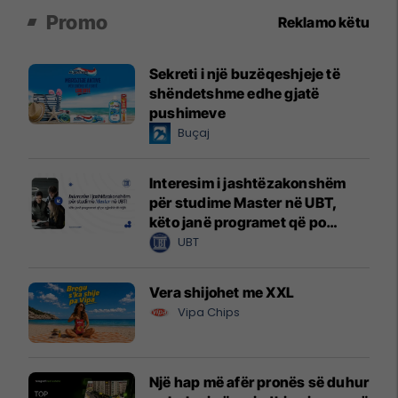
Promo
Reklamo këtu
Sekreti i një buzëqeshjeje të
shëndetshme edhe gjatë
pushimeve
Buçaj
Interesim i jashtëzakonshëm
për studime Master në UBT,
këto janë programet që po
zgjedhin të rinjtë
UBT
Vera shijohet me XXL
Vipa Chips
Një hap më afër pronës së duhur