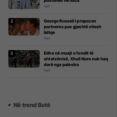
pushimet në Ibiza
Yjet
George Russell i propozon
partneres pas gjashtë vitesh
lidhje
Yjet
Edhe në muajt e fundit të
shtatzënisë, Xhuli Nura nuk heq
dorë nga palestra
Yjet
Në trend Botë