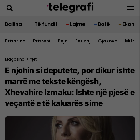
Ballina
Të fundit
Lajme
Botë
Ekono
Prishtina
Prizreni
Peja
Ferizaj
Gjakova
Mitrov
Magazina
>
Yjet
E njohin si deputete, por dikur ishte
marrë me tekste këngësh,
Xhevahire Izmaku: Ishte një pjesë e
veçantë e të kaluarës sime