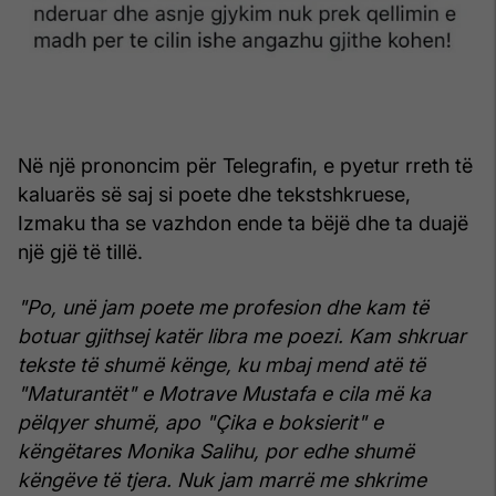
Në një prononcim për Telegrafin, e pyetur rreth të
kaluarës së saj si poete dhe tekstshkruese,
Izmaku tha se vazhdon ende ta bëjë dhe ta duajë
një gjë të tillë.
"Po, unë jam poete me profesion dhe kam të
botuar gjithsej katër libra me poezi. Kam shkruar
tekste të shumë kënge, ku mbaj mend atë të
"Maturantët" e Motrave Mustafa e cila më ka
pëlqyer shumë, apo "Çika e boksierit" e
këngëtares Monika Salihu, por edhe shumë
këngëve të tjera. Nuk jam marrë me shkrime