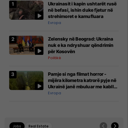
Ukrainasit i kapin ushtarët rusë
në befasi, ishin duke fjetur në
strehimoret e kamufluara
Evropa
Zelensky në Beograd: Ukraina
nuk e ka ndryshuar qëndrimin
për Kosovën
Politikë
Pamje si nga filmat horror -
mijëra kilometra katrorë pyje në
Ukrainë janë mbuluar me kabllo
optike
Evropa
Jobs
Real Estate