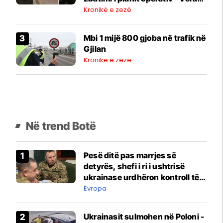
2026”
Kronikë e zezë
Mbi 1 mijë 800 gjoba në trafik në
Gjilan
Kronikë e zezë
Në trend Botë
Pesë ditë pas marrjes së
detyrës, shefi i ri i ushtrisë
ukrainase urdhëron kontroll të
madh
Evropa
Ukrainasit sulmohen në Poloni -