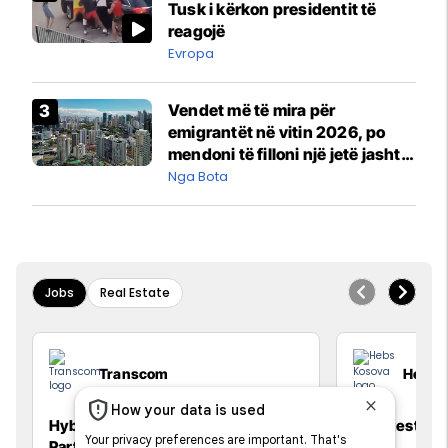
Tusk i kërkon presidentit të
reagojë
Evropa
Vendet më të mira për
emigrantët në vitin 2026, po
mendoni të filloni një jetë jashtë
vendit?
Nga Bota
Jobs
Real Estate
Transcom
Hebs 
Hybrid Senior Talent Acquisition
Staf Restora
Partner