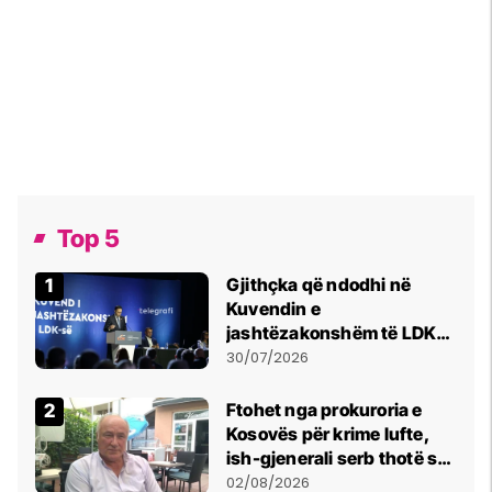
Top 5
Gjithçka që ndodhi në
Kuvendin e
jashtëzakonshëm të LDK-
së
30/07/2026
Ftohet nga prokuroria e
Kosovës për krime lufte,
ish-gjenerali serb thotë se
dikush e tradhtoi në
02/08/2026