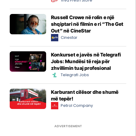
Viva Fresh Store
Russell Crowe në rolin e një
shqiptari në filmin e ri “The Get
Out” në CineStar
Cinestar
Konkurset e javës në Telegrafi
Jobs: Mundësi të reja për
zhvillimin tuaj profesional
Telegrafi Jobs
Karburant cilësor dhe shumë
më tepër!
Petrol Company