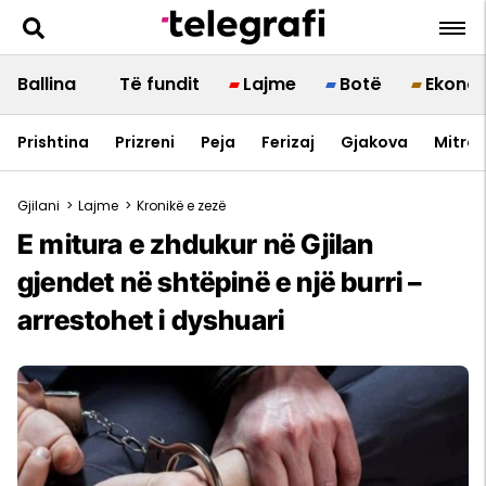
Ballina
Të fundit
Lajme
Botë
Ekono
Prishtina
Prizreni
Peja
Ferizaj
Gjakova
Mitrov
Gjilani
>
Lajme
>
Kronikë e zezë
E mitura e zhdukur në Gjilan
gjendet në shtëpinë e një burri –
arrestohet i dyshuari