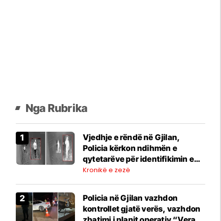
Nga Rubrika
Vjedhje e rëndë në Gjilan,
Policia kërkon ndihmën e
qytetarëve për identifikimin e
personave të dyshuar
Kronikë e zezë
Policia në Gjilan vazhdon
kontrollet gjatë verës, vazhdon
zbatimi i planit operativ “Vera