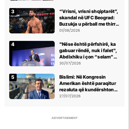
Beograd
“Vrisni, vrisni shqiptarët”,
skandal në UFC Beograd:
Buzukja u përball me thirrje
anti-shqiptare nga
01/08/2026
tribunat
"Nëse është përfshirë, ka
gabuar rëndë, nuk i falet",
Abdixhiku i çon “selam”
Përparim Ramës
30/07/2026
Bislimi: Në Kongresin
Amerikan është paraqitur
rezoluta që kundërshton
mbajtjen e Asamblesë
27/07/2026
Parlamentare të OSBE-së
në Beograd