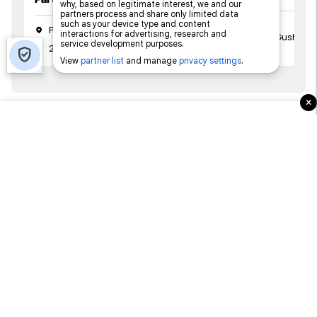
Prishtinë
15 Gusht 20
2 Shtator 2026
×