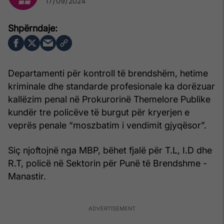
17/09/2024
Departamenti për kontroll të brendshëm, hetime
kriminale dhe standarde profesionale ka dorëzuar
kallëzim penal në Prokurorinë Themelore Publike
kundër tre policëve të burgut për kryerjen e
veprës penale “moszbatim i vendimit gjyqësor”.
Siç njoftojnë nga MBP, bëhet fjalë për T.L, I.D dhe
R.T, policë në Sektorin për Punë të Brendshme -
Manastir.