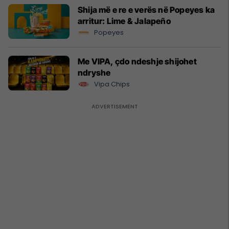
Shija më e re e verës në Popeyes ka
arritur: Lime & Jalapeño
Popeyes
Me VIPA, çdo ndeshje shijohet
ndryshe
Vipa Chips