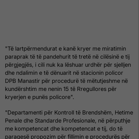
"Të lartpërmendurat e kanë kryer me miratimin
paraprak të të pandehurit të tretë në cilësinë e tij
përgjegjës, i cili nuk ka lëshuar urdhër për sjelljen
dhe ndalimin e të dënuarit në stacionin policor
DPB Manastir për procedurë të mëtutjeshme në
kundërshtim me nenin 15 të Rregullores për
kryerjen e punës policore".
"Departamenti për Kontroll të Brendshëm, Hetime
Penale dhe Standarde Profesionale, në përputhje
me kompetencat dhe kompetencat e tij, do të
paraqesë propozim për fillimin e procedurës për