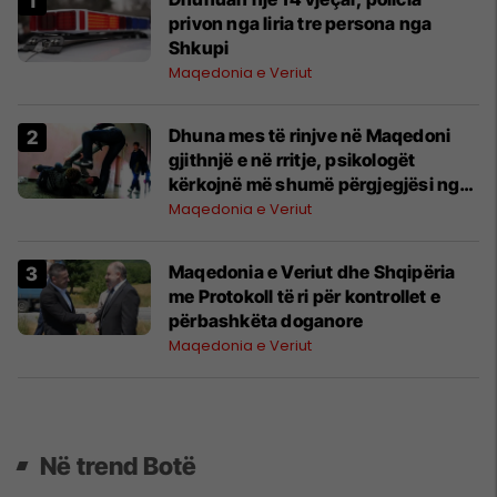
privon nga liria tre persona nga
Shkupi
Maqedonia e Veriut
Dhuna mes të rinjve në Maqedoni
gjithnjë e në rritje, psikologët
kërkojnë më shumë përgjegjësi nga
prindërit
Maqedonia e Veriut
Maqedonia e Veriut dhe Shqipëria
me Protokoll të ri për kontrollet e
përbashkëta doganore
Maqedonia e Veriut
Në trend Botë