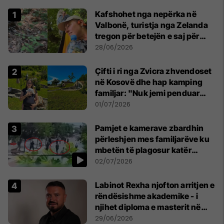
Kafshohet nga nepërka në
Valbonë, turistja nga Zelanda
tregon për betejën e saj për
mbijetesë
28/06/2026
Çifti i ri nga Zvicra zhvendoset
në Kosovë dhe hap kamping
familjar: "Nuk jemi penduar
asnjë ditë"
01/07/2026
Pamjet e kamerave zbardhin
përleshjen mes familjarëve ku
mbetën të plagosur katër
persona
02/07/2026
Labinot Rexha njofton arritjen e
rëndësishme akademike - i
njihet diploma e masterit në
Psikologji në Zvicër
29/06/2026