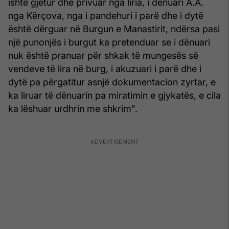
ishte gjetur dhe privuar nga liria, i dënuari A.A.
nga Kërçova, nga i pandehuri i parë dhe i dytë
është dërguar në Burgun e Manastirit, ndërsa pasi
një punonjës i burgut ka pretenduar se i dënuari
nuk është pranuar për shkak të mungesës së
vendeve të lira në burg, i akuzuari i parë dhe i
dytë pa përgatitur asnjë dokumentacion zyrtar, e
ka liruar të dënuarin pa miratimin e gjykatës, e cila
ka lëshuar urdhrin me shkrim".