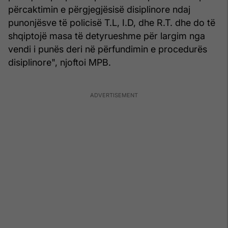
përcaktimin e përgjegjësisë disiplinore ndaj
punonjësve të policisë T.L, I.D, dhe R.T. dhe do të
shqiptojë masa të detyrueshme për largim nga
vendi i punës deri në përfundimin e procedurës
disiplinore", njoftoi MPB.