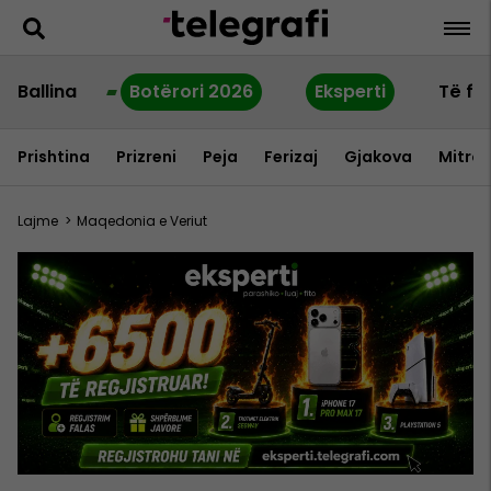
Ballina
Botërori 2026
Eksperti
Të fu
Prishtina
Prizreni
Peja
Ferizaj
Gjakova
Mitrov
Lajme
>
Maqedonia e Veriut