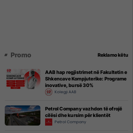
Promo
Reklamo këtu
AAB hap regjistrimet në Fakultetin e
Shkencave Kompjuterike: Programe
inovative, bursë 30%
Kolegji AAB
Petrol Company vazhdon të ofrojë
cilësi dhe kursim për klientët
Petrol Company