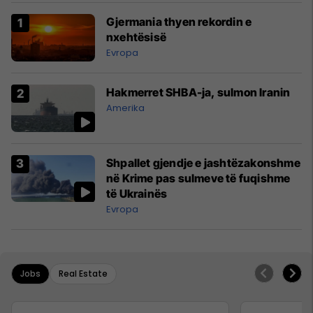
Gjermania thyen rekordin e
nxehtësisë
Evropa
Hakmerret SHBA-ja, sulmon Iranin
Amerika
Shpallet gjendje e jashtëzakonshme
në Krime pas sulmeve të fuqishme
të Ukrainës
Evropa
Jobs
Real Estate