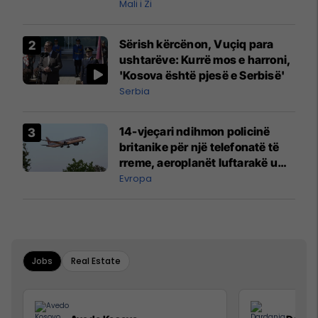
Mali i Zi
Sërish kërcënon, Vuçiq para
ushtarëve: Kurrë mos e harroni,
'Kosova është pjesë e Serbisë'
Serbia
14-vjeçari ndihmon policinë
britanike për një telefonatë të
rreme, aeroplanët luftarakë u
ngritën në ajër për të
Evropa
interceptuar fluturaken e Qatar
Airways që po shkonte drejt
Mançesterit
Jobs
Real Estate