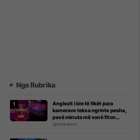
Nga Rubrika
Anglezit i bie të fikët para
kamerave teksa ngrinte pesha,
pesë minuta më vonë fiton
medalje
Sporte tjera