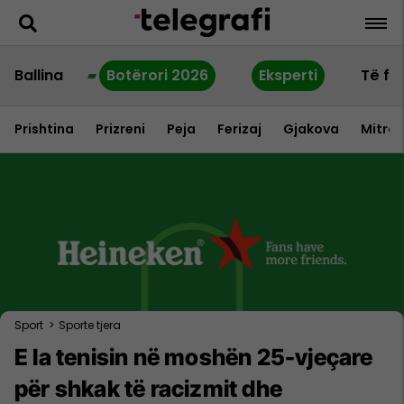
Ballina
Botërori 2026
Eksperti
Të fu
Prishtina
Prizreni
Peja
Ferizaj
Gjakova
Mitrov
Sport
>
Sporte tjera
E la tenisin në moshën 25-vjeçare
për shkak të racizmit dhe