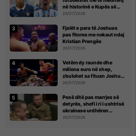
futbollistët më të mëdhenj
në historinë e Kupës së
Botës, Messi mbetet i dyti
23/07/2026
Fjalët e para të Joshuas
pas fitores me nokaut ndaj
Kristian Prengës
26/07/2026
Vetëm dy raunde dhe
miliona euro në xhep,
zbulohet sa fituan Joshua
e Prenga
26/07/2026
Pesë ditë pas marrjes së
detyrës, shefi i ri i ushtrisë
ukrainase urdhëron
kontroll të madh
26/07/2026