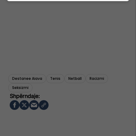
Destanee Aiava
Tenis
Netball
Racizmi
Seksizmi