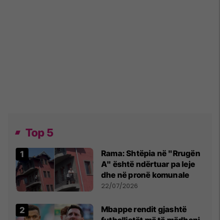
Top 5
Rama: Shtëpia në "Rrugën
A" është ndërtuar pa leje
dhe në pronë komunale
22/07/2026
Mbappe rendit gjashtë