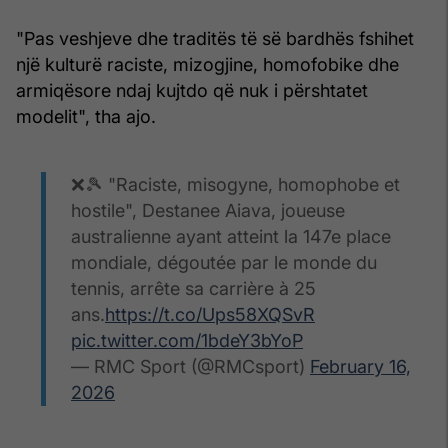
"Pas veshjeve dhe traditës të së bardhës fshihet
një kulturë raciste, mizogjine, homofobike dhe
armiqësore ndaj kujtdo që nuk i përshtatet
modelit", tha ajo.
❌🎾 "Raciste, misogyne, homophobe et
hostile", Destanee Aiava, joueuse
australienne ayant atteint la 147e place
mondiale, dégoutée par le monde du
tennis, arrête sa carrière à 25
ans.
https://t.co/Ups58XQSvR
pic.twitter.com/1bdeY3bYoP
— RMC Sport (@RMCsport)
February 16,
2026