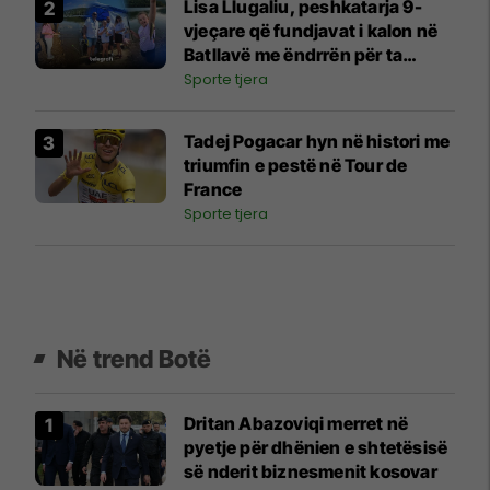
Lisa Llugaliu, peshkatarja 9-
vjeçare që fundjavat i kalon në
Batllavë me ëndrrën për ta
përfaqësuar Kosovën
Sporte tjera
Tadej Pogacar hyn në histori me
triumfin e pestë në Tour de
France
Sporte tjera
Në trend Botë
Dritan Abazoviqi merret në
pyetje për dhënien e shtetësisë
së nderit biznesmenit kosovar