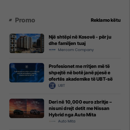
Promo
Reklamo këtu
Një shtëpi në Kosovë - për ju
dhe familjen tuaj
Mercom Company
Profesionet me rritjen më të
shpejtë në botë janë pjesë e
ofertës akademike të UBT-së
UBT
Deri në 10,000 euro zbritje –
nisuni drejt detit me Nissan
Hybrid nga Auto Mita
Auto Mita