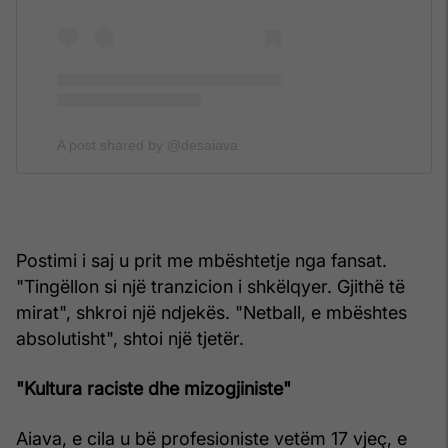
A post shared by @desaiava
Postimi i saj u prit me mbështetje nga fansat.
"Tingëllon si një tranzicion i shkëlqyer. Gjithë të
mirat", shkroi një ndjekës. "Netball, e mbështes
absolutisht", shtoi një tjetër.
"Kultura raciste dhe mizogjiniste"
Aiava, e cila u bë profesioniste vetëm 17 vjeç, e