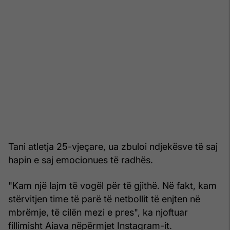
Tani atletja 25-vjeçare, ua zbuloi ndjekësve të saj
hapin e saj emocionues të radhës.
"Kam një lajm të vogël për të gjithë. Në fakt, kam
stërvitjen time të parë të netbollit të enjten në
mbrëmje, të cilën mezi e pres", ka njoftuar
fillimisht Aiava nëpërmjet Instagram-it.