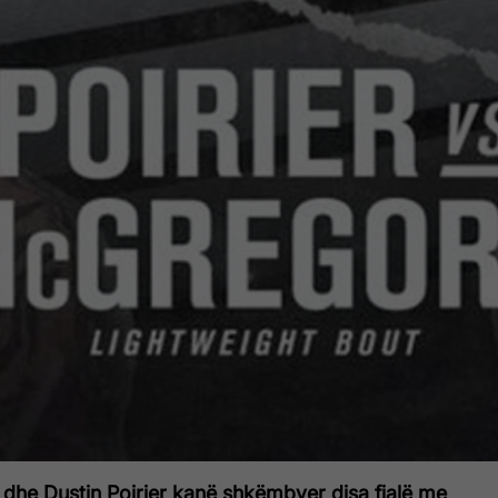
he Dustin Poirier kanë shkëmbyer disa fjalë me