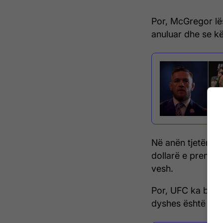
Por, McGregor lës
anuluar dhe se kë
Në anën tjetër, a
dollarë e premtua
vesh.
Por, UFC ka bërë 
dyshes është ende