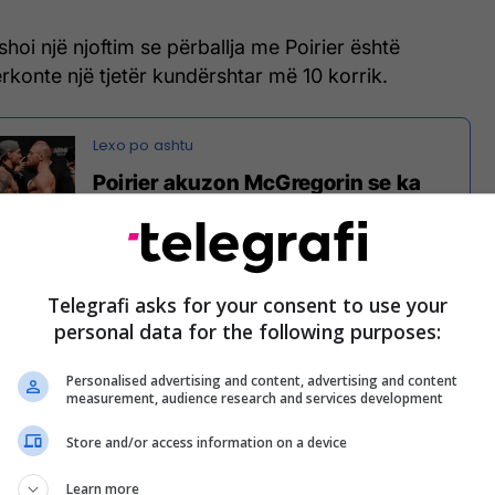
hoi një njoftim se përballja me Poirier është
rkonte një tjetër kundërshtar më 10 korrik.
Poirier akuzon McGregorin se ka
thyer premtimet e trilogjisë
Telegrafi asks for your consent to use your
merikani e akuzoi atë se nuk i ka paguar 500 mijë
personal data for the following purposes:
r për fonacionin bamirës, ashtu siç ishin marrë
Personalised advertising and content, advertising and content
measurement, audience research and services development
të ditur përmes një postimi se përballja e tretë mes
Store and/or access information on a device
 aktive dhe ata do të përballen.
Learn more