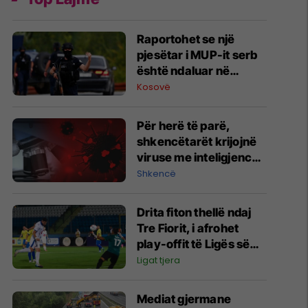
Raportohet se një
pjesëtar i MUP-it serb
është ndaluar në
Jarinë
Kosovë
Për herë të parë,
shkencëtarët krijojnë
viruse me inteligjencë
artificiale
Shkencë
Drita fiton thellë ndaj
Tre Fiorit, i afrohet
play-offit të Ligës së
Konferencës
Ligat tjera
Mediat gjermane