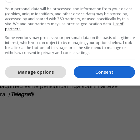
Your personal data will be processed and information from your device
(cookies, unique identifiers, and other device data) may be stored by,
Trilogjia e shumëpritur mes
accessed by and shared with 369 partners, or used specifically by this
site. We and our partners may use precise geolocation data.
List of
McGregor dhe Poirier
partners.
anulohet - në UFC janë të
Some vendors may process your personal data on the basis of legitimate
interest, which you can object to by managing your options below. Look
befasuar
for a link at the bottom of this page or in the site menu to manage or
withdraw consent in privacy and cookie settings.
Manage options
Consent
i do të ketë shansin të luftojë për titullin kampion,
agomed është pensionuar nga sporti i arteve
ra. /
Telegrafi
/