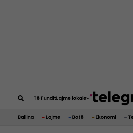
Të Fundit
Lajme lokale
Ballina
Lajme
Botë
Ekonomi
T