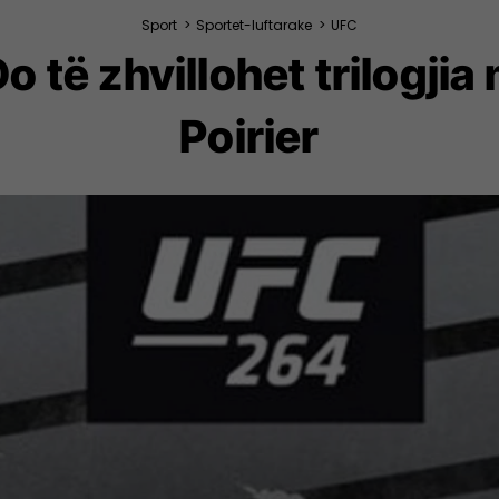
Sport
>
Sportet-luftarake
>
UFC
o të zhvillohet trilogj
Poirier