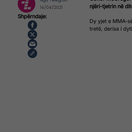
Nga
Telegrafi
njëri-tjetrin në dit
14/04/2021
Dy yjet e MMA-së 
tretë, derisa i d