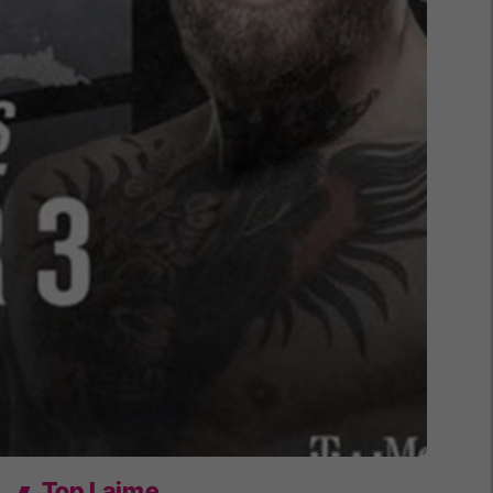
Top Lajme