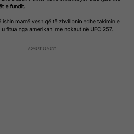
ët e fundit.
ishin marrë vesh që të zhvillonin edhe takimin e
yti u fitua nga amerikani me nokaut në UFC 257.