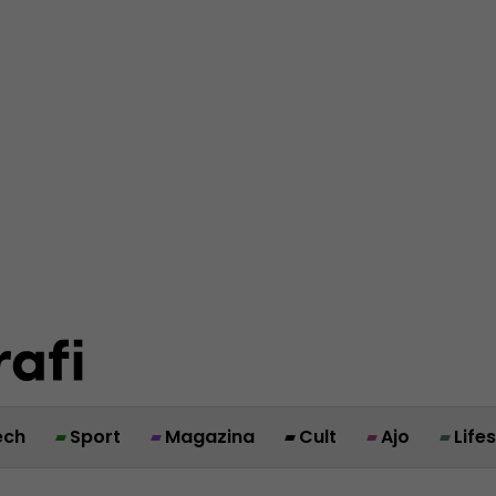
ech
Sport
Magazina
Cult
Ajo
Life