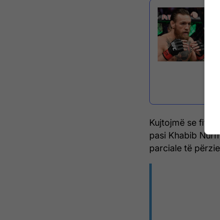
Kujtojmë se fitues
pasi Khabib Nurm
parciale të përzie