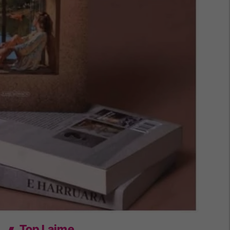
Top Lajme