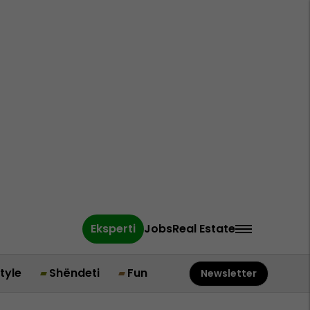
Eksperti
Jobs
Real Estate
style
Shëndeti
Fun
Newsletter