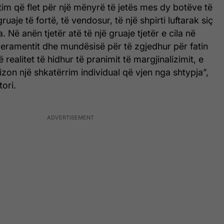
t tim që flet për një mënyrë të jetës mes dy botëve të
uaje të fortë, të vendosur, të një shpirti luftarak siç
 Në anën tjetër atë të një gruaje tjetër e cila në
ramentit dhe mundësisë për të zgjedhur për fatin
ë realitet të hidhur të pranimit të margjinalizimit, e
izon një shkatërrim individual që vjen nga shtypja”,
tori.