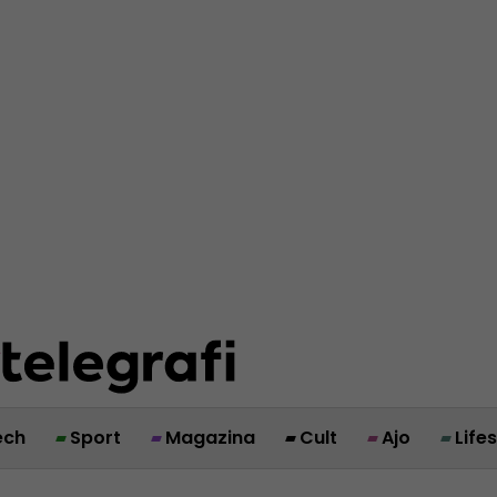
ech
Sport
Magazina
Cult
Ajo
Life