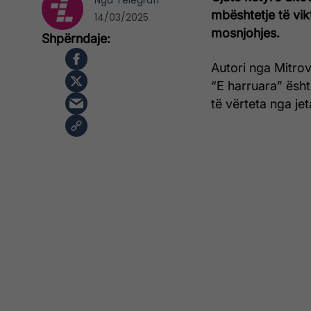
Nga
Telegrafi
mbështetje të vik
14/03/2025
mosnjohjes.
Autori nga Mitrov
“E harruara” ësht
të vërteta nga je