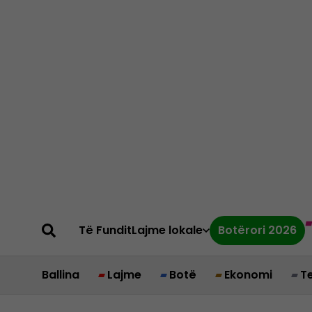
Të Fundit
Lajme lokale
Botërori 2026
Ballina
Lajme
Botë
Ekonomi
T