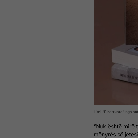
Libri "E harruara" nga au
“Nuk është mirë 
mënyrës së jetes