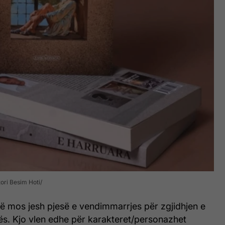
tori Besim Hoti
të mos jesh pjesë e vendimmarrjes për zgjidhjen e
ës. Kjo vlen edhe për karakteret/personazhet