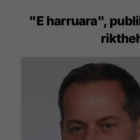
"E harruara", publi
rikthe