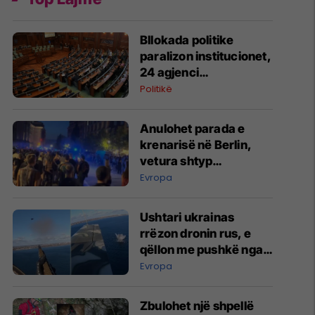
Bllokada politike
paralizon institucionet,
24 agjenci
funksionojnë me
Politikë
mandate të skaduara
ose jo të plota
Anulohet parada e
krenarisë në Berlin,
vetura shtyp
pjesëmarrësit –
Evropa
raportohet për të
lënduar
Ushtari ukrainas
rrëzon dronin rus, e
qëllon me pushkë nga
kabina e aeroplanit
Evropa
Zbulohet një shpellë