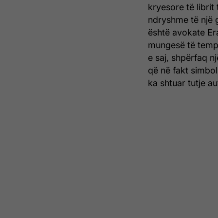
kryesore të libri
ndryshme të një gr
është avokate Era.
mungesë të tempe
e saj, shpërfaq nj
që në fakt simbol
ka shtuar tutje au