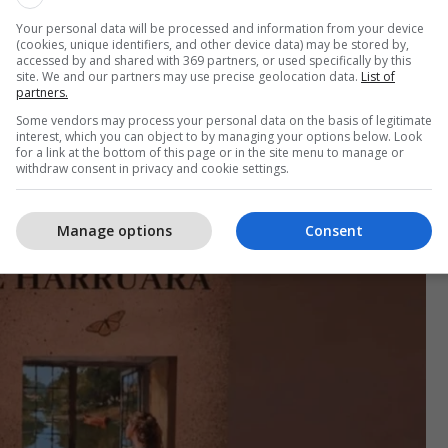
brojtja e kësaj klientje ishte një arsye e fortë për
Your personal data will be processed and information from your device
në Kosovë.
(cookies, unique identifiers, and other device data) may be stored by,
accessed by and shared with 369 partners, or used specifically by this
site. We and our partners may use precise geolocation data.
List of
se titulli “E harruara” i atribuohet jetës së Erës si
partners.
 pas tërë atyre viteve mungesë të prezencës së saj
Some vendors may process your personal data on the basis of legitimate
 tashmë ishte një e harruar.
interest, which you can object to by managing your options below. Look
for a link at the bottom of this page or in the site menu to manage or
withdraw consent in privacy and cookie settings.
Manage options
Consent