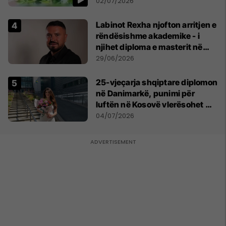
persona
02/07/2026
Labinot Rexha njofton arritjen e
rëndësishme akademike - i
njihet diploma e masterit në
Psikologji në Zvicër
29/06/2026
25-vjeçarja shqiptare diplomon
në Danimarkë, punimi për
luftën në Kosovë vlerësohet me
notën më të lartë
04/07/2026