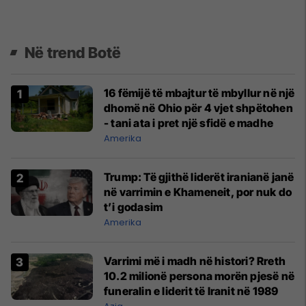
Në trend Botë
16 fëmijë të mbajtur të mbyllur në një
dhomë në Ohio për 4 vjet shpëtohen
- tani ata i pret një sfidë e madhe
Amerika
Trump: Të gjithë liderët iranianë janë
në varrimin e Khameneit, por nuk do
t’i godasim
Amerika
Varrimi më i madh në histori? Rreth
10.2 milionë persona morën pjesë në
funeralin e liderit të Iranit në 1989