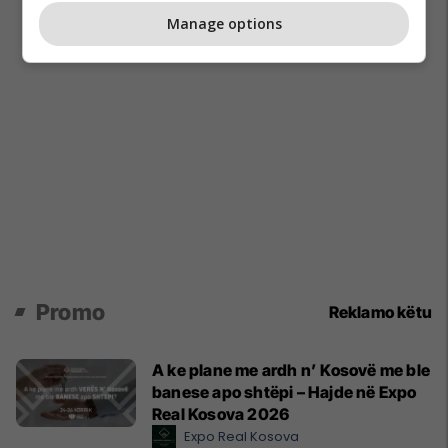
Manage options
Promo
Reklamo këtu
A ke plane me ardh n’ Kosovë me ble
banese apo shtëpi – Hajde në Expo
Real Kosova 2026
Expo Real Kosova