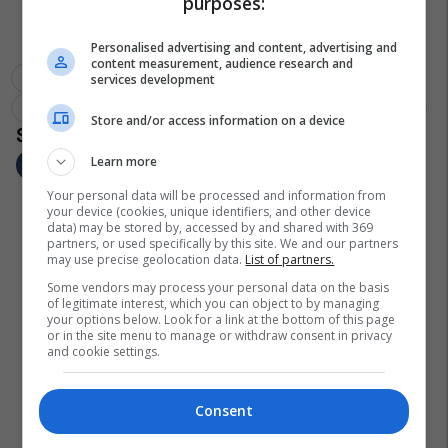
purposes:
Personalised advertising and content, advertising and
content measurement, audience research and
Urgjenca
Naser Syla
Prokuroria Themelore Ne Prishtine
services development
Kaltrina Shala
Tentim Vrasje
Lipjan
Gadime
Qkuk
Store and/or access information on a device
Learn more
Your personal data will be processed and information from
your device (cookies, unique identifiers, and other device
data) may be stored by, accessed by and shared with 369
partners, or used specifically by this site. We and our partners
may use precise geolocation data.
List of partners.
Some vendors may process your personal data on the basis
of legitimate interest, which you can object to by managing
your options below. Look for a link at the bottom of this page
or in the site menu to manage or withdraw consent in privacy
and cookie settings.
Consent