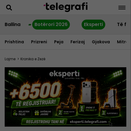
Ballina
Botërori 2026
Eksperti
Të fu
Prishtina
Prizreni
Peja
Ferizaj
Gjakova
Mitrov
Lajme
>
Kronika e Zezë