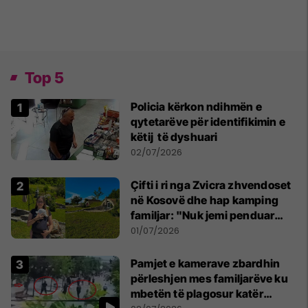
Top 5
Policia kërkon ndihmën e
qytetarëve për identifikimin e
këtij të dyshuari
02/07/2026
Çifti i ri nga Zvicra zhvendoset
në Kosovë dhe hap kamping
familjar: "Nuk jemi penduar
asnjë ditë"
01/07/2026
Pamjet e kamerave zbardhin
përleshjen mes familjarëve ku
mbetën të plagosur katër