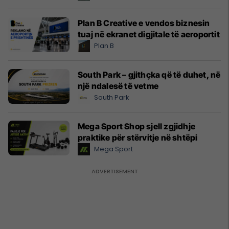
Plan B Creative e vendos biznesin
tuaj në ekranet digjitale të aeroportit
Plan B
South Park – gjithçka që të duhet, në
një ndalesë të vetme
South Park
Mega Sport Shop sjell zgjidhje
praktike për stërvitje në shtëpi
Mega Sport