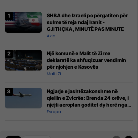
SHBA dhe Izraeli po përgatiten për
sulme të reja ndaj Iranit -
GJITHÇKA, MINUTË PAS MINUTE
Azia
Një komunë e Malit të Zi me
deklaratë ka shfuqizuar vendimin
për njohjen e Kosovës
Mali i Zi
Ngjarje e jashtëzakonshme në
qiellin e Zvicrës: Brenda 24 orëve, i
njëjti aeroplan goditet dy herë nga
rrufeja
Evropa