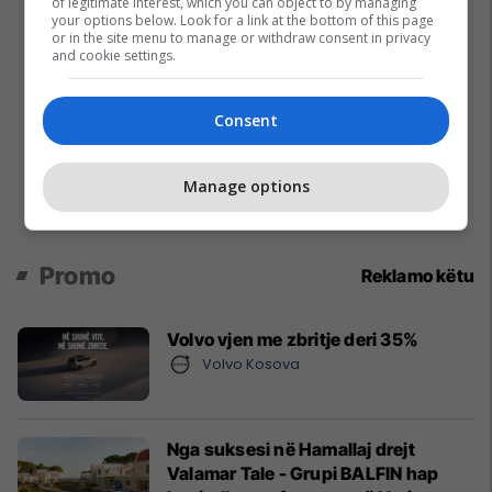
of legitimate interest, which you can object to by managing
your options below. Look for a link at the bottom of this page
or in the site menu to manage or withdraw consent in privacy
and cookie settings.
Consent
Manage options
Promo
Reklamo këtu
Volvo vjen me zbritje deri 35%
Volvo Kosova
Nga suksesi në Hamallaj drejt
Valamar Tale - Grupi BALFIN hap