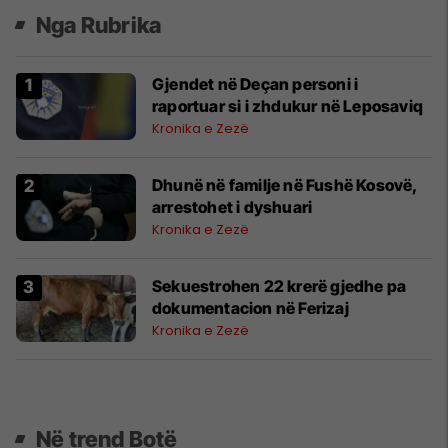
Nga Rubrika
Gjendet në Deçan personi i
raportuar si i zhdukur në Leposaviq
Kronika e Zezë
Dhunë në familje në Fushë Kosovë,
arrestohet i dyshuari
Kronika e Zezë
Sekuestrohen 22 krerë gjedhe pa
dokumentacion në Ferizaj
Kronika e Zezë
Në trend Botë