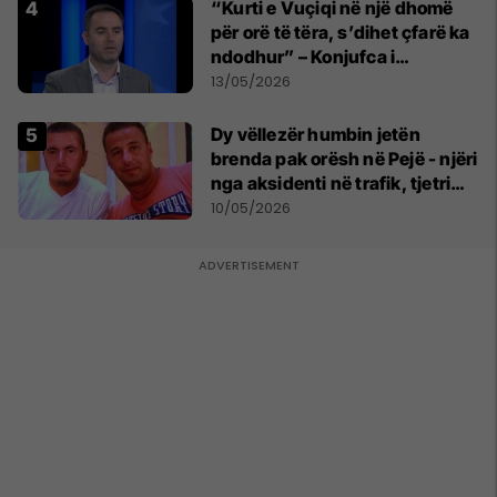
“Kurti e Vuçiqi në një dhomë
për orë të tëra, s’dihet çfarë ka
ndodhur” – Konjufca i
përgjigjet Osmanit
13/05/2026
Dy vëllezër humbin jetën
brenda pak orësh në Pejë - njëri
nga aksidenti në trafik, tjetri
nga sëmundja
10/05/2026