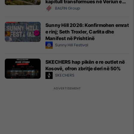
kapitull transformues në Veriun e
Shqipërisë
BALFIN Group
Sunny Hill 2026: Konfirmohen emrat
e rinj; Seth Troxler, Carlita dhe
Manifest në Prishtinë
Sunny Hill Festival
SKECHERS hap pikën e re outlet në
Kosovë, ofron zbritje deri në 50%
SKECHERS