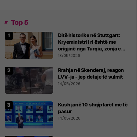
Top 5
Ditë historike në Stuttgart:
Kryeministri i ri është me
origjinë nga Turqia, zonja e
parë një shqiptare nga
13/05/2026
Kanadaja
Rrahja në Skenderaj, reagon
LVV-ja - jep detaje të sulmit
14/05/2026
Kush janë 10 shqiptarët më të
pasur
14/05/2026