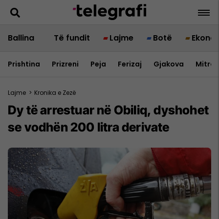
Ballina
Të fundit
Lajme
Botë
Ekono
Prishtina
Prizreni
Peja
Ferizaj
Gjakova
Mitrov
Lajme
>
Kronika e Zezë
Dy të arrestuar në Obiliq, dyshohet
se vodhën 200 litra derivate