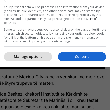
Your personal data will be processed and information from your device
(cookies, unique identifiers, and other device data) may be stored by,
accessed by and shared with 369 partners, or used specifically by this
site. We and our partners may use precise geolocation data.
List of
partners.
Some vendors may process your personal data on the basis of legitimate
interest, which you can object to by managing your options below. Look
for a link at the bottom of this page or in the site menu to manage or
withdraw consent in privacy and cookie settings.
Manage options
Consent
borator në Mexico City kanë kryer skanime me rreze
 këtyre trupave të martën.
e Benitez, drejtori i Institutit të Kërkimit të
ësore të Sekretarit të Marinës, i cili kreu testet,
reguan se pjesa e kafkës nuk ishte manipuluar.