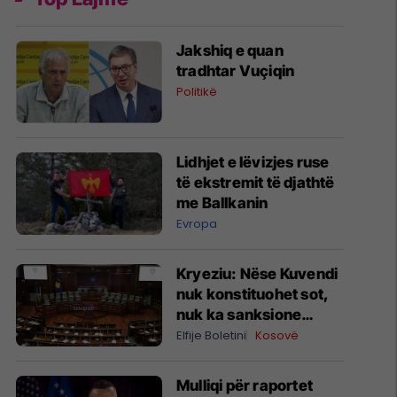
Jakshiq e quan
tradhtar Vuçiqin
Politikë
Lidhjet e lëvizjes ruse
të ekstremit të djathtë
me Ballkanin
Evropa
Kryeziu: Nëse Kuvendi
nuk konstituohet sot,
nuk ka sanksione
kushtetuese, por
Elfije Boletini
Kosovë
ngërçi mund të zgjasë
pafund
Mulliqi për raportet