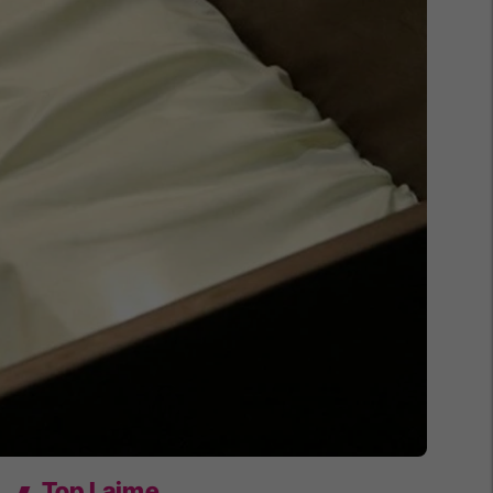
Top Lajme