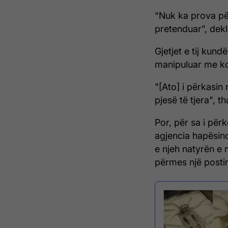
“Nuk ka prova pë
pretenduar”, dekl
Gjetjet e tij kun
manipuluar me k
"[Ato] i përkasin
pjesë të tjera", th
Por, për sa i përk
agjencia hapësin
e njeh natyrën e 
përmes një postim