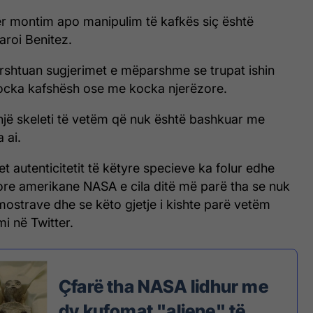
r montim apo manipulim të kafkës siç është
aroi Benitez.
dërshtuan sugjerimet e mëparshme se trupat ishin
ocka kafshësh ose me kocka njerëzore.
 një skeleti të vetëm që nuk është bashkuar me
a ai.
et autenticitetit të këtyre specieve ka folur edhe
ore amerikane NASA e cila ditë më parë tha se nuk
mostrave dhe se këto gjetje i kishte parë vetëm
i në Twitter.
Çfarë tha NASA lidhur me
dy kufomat "aliene" të