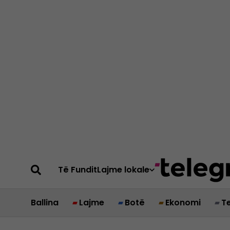
Të Fundit
Lajme lokale
Ballina
Lajme
Botë
Ekonomi
T