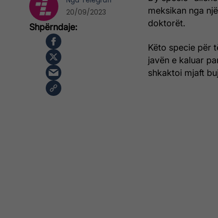
Nga
Telegrafi
meksikan nga një 
20/09/2023
doktorët.
Këto specie për t
javën e kaluar pa
shkaktoi mjaft bu