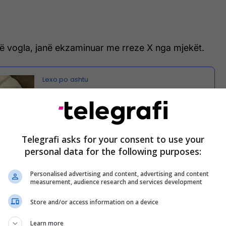
ë vogla, janë ekzaminuar me rreze X nga mjekët.
Eksperti i UFO-ve shfaq "kufomat e
alienëve" para Kongresit meksikan
Telegrafi asks for your consent to use your
personal data for the following purposes:
cili javën e kaluar i prezantoi këto specie tha se
Personalised advertising and content, advertising and content
ë Peru dhe janë "qenie jo-njerëzore që nuk janë
measurement, audience research and services development
it tonë tokësor".
Store and/or access information on a device
Learn more