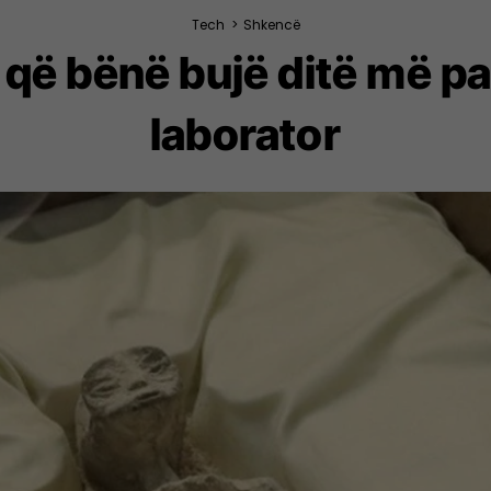
Tech
>
Shkencë
 që bënë bujë ditë më 
laborator