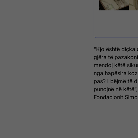
“Kjo është diçka 
gjëra të pazakont
mendoj këtë siku
nga hapësira koz
pas? I bëjmë të 
punojnë në këtë”,
Fondacionit Simo