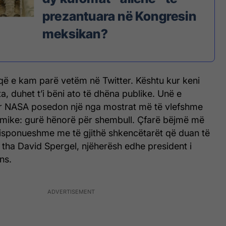
prezantuara në Kongresin
meksikan?
që e kam parë vetëm në Twitter. Kështu kur keni
a, duhet t’i bëni ato të dhëna publike. Unë e
r NASA posedon një nga mostrat më të vlefshme
mike: gurë hënorë për shembull. Çfarë bëjmë më
disponueshme me të gjithë shkencëtarët që duan të
 tha David Spergel, njëherësh edhe president i
ns.