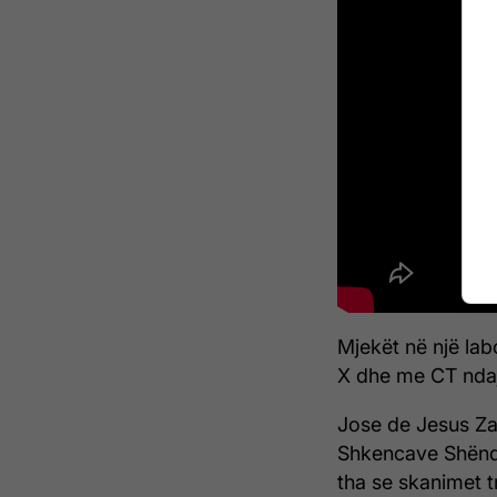
Mjekët në një la
X dhe me CT ndaj
Jose de Jesus Zalc
Shkencave Shëndet
tha se skanimet t