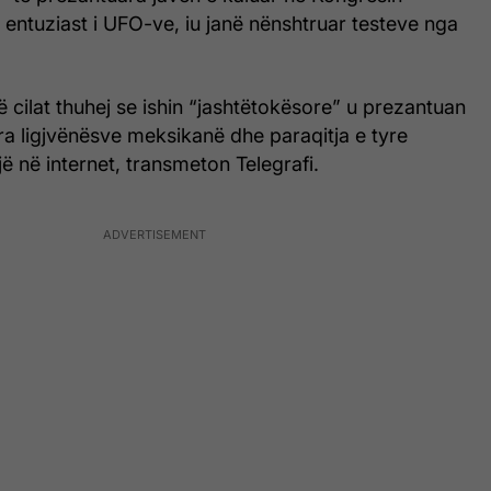
entuziast i UFO-ve, iu janë nënshtruar testeve nga
ë cilat thuhej se ishin “jashtëtokësore” u prezantuan
ra ligjvënësve meksikanë dhe paraqitja e tyre
jë në internet, transmeton Telegrafi.