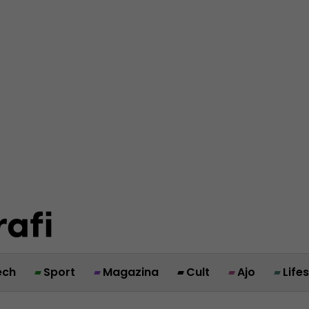
ech
Sport
Magazina
Cult
Ajo
Life