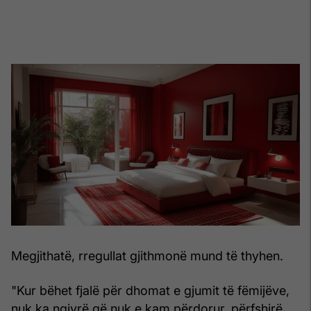
Megjithatë, rregullat gjithmonë mund të thyhen.
"Kur bëhet fjalë për dhomat e gjumit të fëmijëve,
nuk ka ngjyrë që nuk e kam përdorur, përfshirë