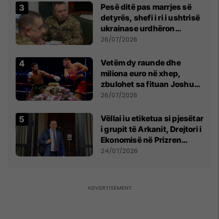
Pesë ditë pas marrjes së
detyrës, shefi i ri i ushtrisë
ukrainase urdhëron
kontroll të madh
26/07/2026
Vetëm dy raunde dhe
miliona euro në xhep,
zbulohet sa fituan Joshua
e Prenga
26/07/2026
Vëllai iu etiketua si pjesëtar
i grupit të Arkanit, Drejtori i
Ekonomisë në Prizren
mohon pretendimet
24/07/2026