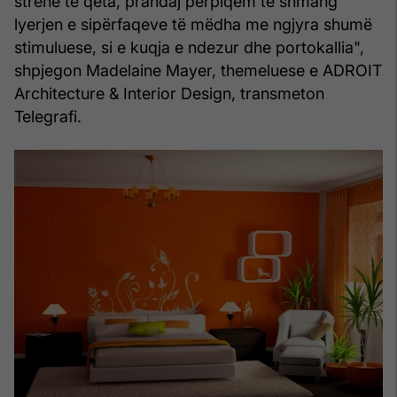
strehë të qeta, prandaj përpiqem të shmang
lyerjen e sipërfaqeve të mëdha me ngjyra shumë
stimuluese, si e kuqja e ndezur dhe portokallia",
shpjegon Madelaine Mayer, themeluese e ADROIT
Architecture & Interior Design, transmeton
Telegrafi.