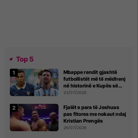
Top 5
Mbappe rendit gjashtë
futbollistët më të mëdhenj
në historinë e Kupës së
Botës, Messi mbetet i dyti
23/07/2026
Fjalët e para të Joshuas
pas fitores me nokaut ndaj
Kristian Prengës
26/07/2026