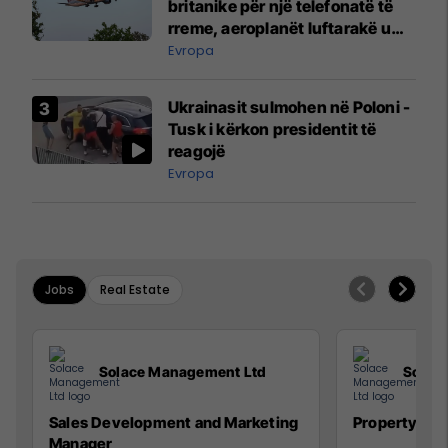
britanike për një telefonatë të
rreme, aeroplanët luftarakë u
ngritën në ajër për të
Evropa
interceptuar fluturaken e Qatar
Airways që po shkonte drejt
Ukrainasit sulmohen në Poloni -
Mançesterit
Tusk i kërkon presidentit të
reagojë
Evropa
Jobs
Real Estate
Solace Management Ltd
Solac
Sales Development and Marketing
Property Ma
Manager