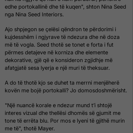
edhe portokallinë dhe të kuqen", shton Nina Seed
nga Nina Seed Interiors.
Ajo shpjegon se çelësi qëndron te përdorimi i
kujdesshëm i ngjyrave të ndezura dhe në doza
më të vogla. Seed thotë se tonet e forta i fut
përmes detajeve në korniza dhe elemente
dekorative, gjë që e konsideron zgjidhje më
afatgjatë sesa lyerja e një muri të theksuar.
A do të thotë kjo se duhet ta merrni menjëherë
kovën me bojë portokalli? Jo domosdoshmërisht.
"Një nuancë korale e ndezur mund t’i shtojë
interes vizual dhe thellësi dhomës së gjumit me
tone të errëta blu. Por mos e lyeni të gjithë murin
me të", thotë Mayer.