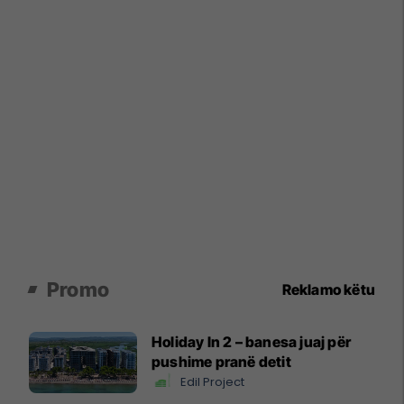
Promo
Reklamo këtu
Holiday In 2 – banesa juaj për
pushime pranë detit
Edil Project