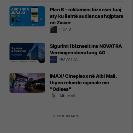
Plan B – reklamoni biznesin tuaj
aty ku është audienca shqiptare
në Zvicër
Plan B
Sigurimi i biznesit me NOVATRA
Vermögensberatung AG
NOVATRA
IMAX/ Cineplexx në Albi Mall,
thyen rekorde rajonale me
"Odisea"
Albi Mall