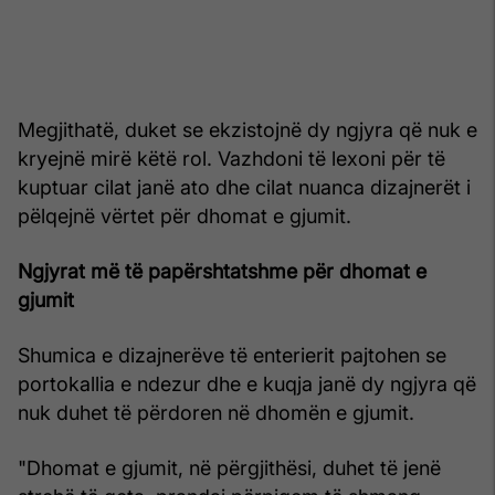
Megjithatë, duket se ekzistojnë dy ngjyra që nuk e
kryejnë mirë këtë rol. Vazhdoni të lexoni për të
kuptuar cilat janë ato dhe cilat nuanca dizajnerët i
pëlqejnë vërtet për dhomat e gjumit.
Ngjyrat më të papërshtatshme për dhomat e
gjumit
Shumica e dizajnerëve të enterierit pajtohen se
portokallia e ndezur dhe e kuqja janë dy ngjyra që
nuk duhet të përdoren në dhomën e gjumit.
"Dhomat e gjumit, në përgjithësi, duhet të jenë