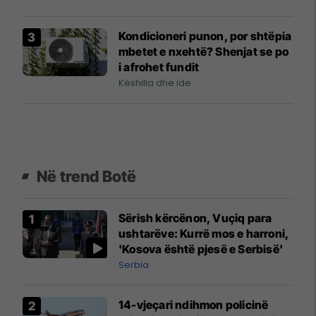
Kondicioneri punon, por shtëpia
mbetet e nxehtë? Shenjat se po
i afrohet fundit
Këshilla dhe ide
Në trend Botë
Sërish kërcënon, Vuçiq para
ushtarëve: Kurrë mos e harroni,
'Kosova është pjesë e Serbisë'
Serbia
14-vjeçari ndihmon policinë