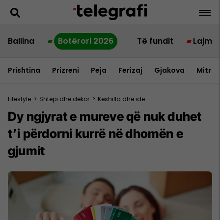
Ballina
Botërori 2026
Të fundit
Lajme
Prishtina
Prizreni
Peja
Ferizaj
Gjakova
Mitrov
Lifestyle
>
Shtëpi dhe dekor
>
Këshilla dhe ide
Dy ngjyrat e mureve që nuk duhet
t’i përdorni kurrë në dhomën e
gjumit