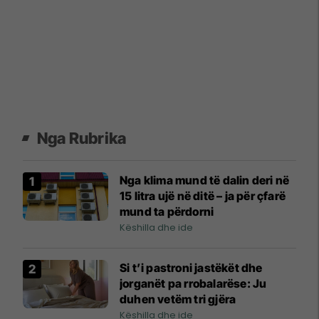
Nga Rubrika
Nga klima mund të dalin deri në
15 litra ujë në ditë – ja për çfarë
mund ta përdorni
Këshilla dhe ide
Si t’i pastroni jastëkët dhe
jorganët pa rrobalarëse: Ju
duhen vetëm tri gjëra
Këshilla dhe ide