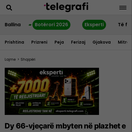
Ballina
Botërori 2026
Eksperti
Të fu
Prishtina
Prizreni
Peja
Ferizaj
Gjakova
Mitrov
Lajme
>
Shqipëri
Dy 66-vjeçarë mbyten në plazhet e