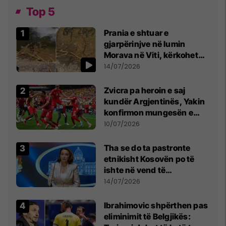
Top 5
Prania e shtuar e
gjarpërinjve në lumin
Morava në Viti, kërkohet
kujdes nga qytetarët
14/07/2026
Zvicra pa heroin e saj
kundër Argjentinës, Yakin
konfirmon mungesën e
madhe
10/07/2026
Tha se do ta pastronte
etnikisht Kosovën po të
ishte në vend të
Millosheviqit, Lëvizja e
14/07/2026
Qytetarëve të Lirë në Serbi
kërkon shkarkimin e
Ibrahimovic shpërthen pas
menjëhershëm të
eliminimit të Belgjikës:
Snezhana Paunoviq