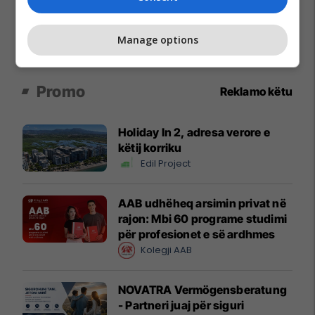
Manage options
Promo
Reklamo këtu
Holiday In 2, adresa verore e
këtij korriku
Edil Project
AAB udhëheq arsimin privat në
rajon: Mbi 60 programe studimi
për profesionet e së ardhmes
Kolegji AAB
NOVATRA Vermögensberatung
- Partneri juaj për siguri