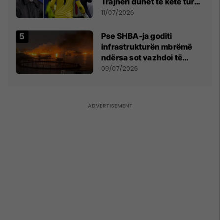
Trajneri duhet të ketë turp,
ai lojtar se meritoi të luante
11/07/2026
Pse SHBA-ja goditi
infrastrukturën mbrëmë
ndërsa sot vazhdoi të
zmbrapsë sulmet iraniane
09/07/2026