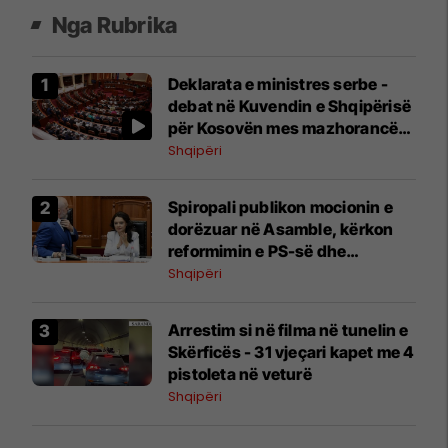
Nga Rubrika
Deklarata e ministres serbe -
debat në Kuvendin e Shqipërisë
për Kosovën mes mazhorancës
dhe opozitës
Shqipëri
Spiropali publikon mocionin e
dorëzuar në Asamble, kërkon
reformimin e PS-së dhe
ndryshimin e sistemit zgjedhor
Shqipëri
Arrestim si në filma në tunelin e
Skërficës - 31 vjeçari kapet me 4
pistoleta në veturë
Shqipëri