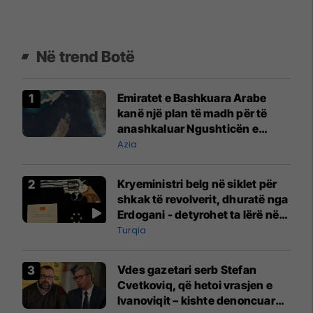
Në trend Botë
Emiratet e Bashkuara Arabe
kanë një plan të madh për të
anashkaluar Ngushticën e
Hormuzit
Azia
Kryeministri belg në siklet për
shkak të revolverit, dhuratë nga
Erdogani - detyrohet ta lërë në
një bazë ushtarake
Turqia
Vdes gazetari serb Stefan
Cvetkoviq, që hetoi vrasjen e
Ivanoviqit – kishte denoncuar