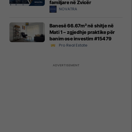
familjare në Zvicër
NOVATRA
Banesë 66.67m² në shitje në
Mati 1 – zgjedhje praktike për
banim ose investim #15479
Pro Real Estate