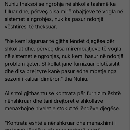
Nuhiu theksoi se ngrohja në shkolla tashmë ka
filluar dhe, përveç disa mirëmbajtjeve të vogla në
sistemet e ngrohjes, nuk ka pasur ndonjë
vështirësi të theksuar.
“Ne kemi siguruar të gjitha lëndët djegëse për
shkollat dhe, përveç disa mirëmbajtjeve të vogla
në sistemet e ngrohjes, nuk kemi hasur në ndonjë
problem tjetër. Shkollat janë furnizuar plotësisht
dhe disa prej tyre kanë pasur edhe mbetje nga
sezoni i kaluar dimëror,” tha Nuhiu.
Ai shtoi gjithashtu se kontrata për furnizim është
nënshkruar dhe tani drejtorët e shkollave
menaxhojnë nivelet e stokut të lëndëve djegëse.
“Kontrata është e nënshkruar dhe menaxhimi i