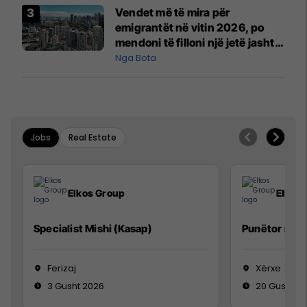
Vendet më të mira për
emigrantët në vitin 2026, po
mendoni të filloni një jetë jashtë
vendit?
Nga Bota
Jobs
Real Estate
Elkos Group
Elkos
Specialist Mishi (Kasap)
Punëtor në 
Ferizaj
Xërxe
3 Gusht 2026
20 Gusht 2