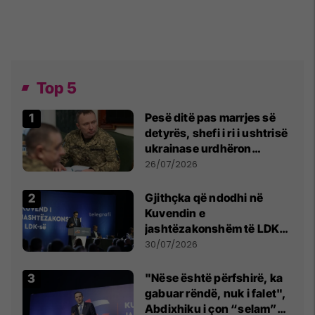
Top 5
Pesë ditë pas marrjes së
detyrës, shefi i ri i ushtrisë
ukrainase urdhëron
kontroll të madh
26/07/2026
Gjithçka që ndodhi në
Kuvendin e
jashtëzakonshëm të LDK-
së
30/07/2026
"Nëse është përfshirë, ka
gabuar rëndë, nuk i falet",
Abdixhiku i çon “selam”