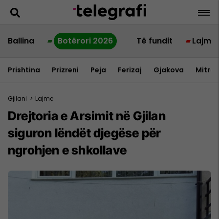
Ballina
Botërori 2026
Të fundit
Lajme
Prishtina
Prizreni
Peja
Ferizaj
Gjakova
Mitrov
Gjilani
>
Lajme
Drejtoria e Arsimit në Gjilan
siguron lëndët djegëse për
ngrohjen e shkollave