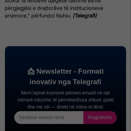
stokut të lëndëve djegëse tashmë është
përgjegjësi e drejtorëve të institucioneve
arsimore,” përfundoi Nuhiu.
/Telegrafi/