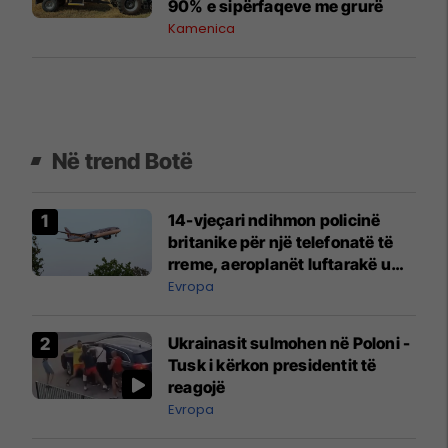
90% e sipërfaqeve me grurë
Kamenica
Në trend Botë
14-vjeçari ndihmon policinë
britanike për një telefonatë të
rreme, aeroplanët luftarakë u
ngritën në ajër për të
Evropa
interceptuar fluturaken e Qatar
Airways që po shkonte drejt
Ukrainasit sulmohen në Poloni -
Mançesterit
Tusk i kërkon presidentit të
reagojë
Evropa