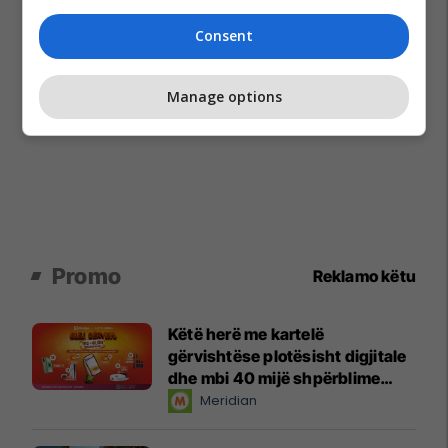
Consent
Manage options
Promo
Reklamo këtu
Këtë herë me kartelë
gërvishtëse plotësisht digjitale
dhe mbi 40 mijë shpërblime
instant!
Meridian