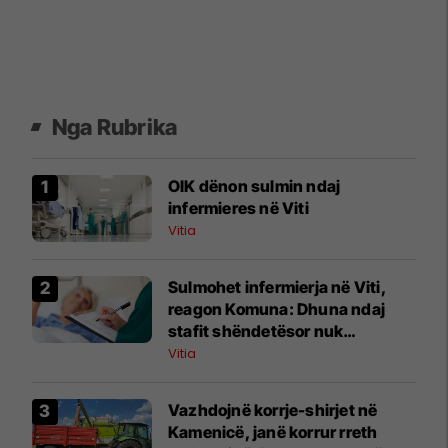
Nga Rubrika
OIK dënon sulmin ndaj
infermieres në Viti
Vitia
Sulmohet infermierja në Viti,
reagon Komuna: Dhuna ndaj
stafit shëndetësor nuk
tolerohet
Vitia
Vazhdojnë korrje-shirjet në
Kamenicë, janë korrur rreth