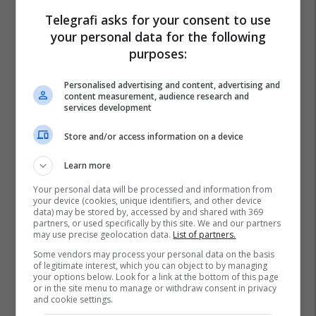
Ngrohja Per Shkolla
Drejtoria E Arsimit Ne Gjilan
Telegrafi asks for your consent to use
Shpend Nuhiu
your personal data for the following
purposes:
Personalised advertising and content, advertising and
content measurement, audience research and
services development
Store and/or access information on a device
Learn more
Your personal data will be processed and information from
your device (cookies, unique identifiers, and other device
data) may be stored by, accessed by and shared with 369
partners, or used specifically by this site. We and our partners
may use precise geolocation data.
List of partners.
Some vendors may process your personal data on the basis
of legitimate interest, which you can object to by managing
your options below. Look for a link at the bottom of this page
or in the site menu to manage or withdraw consent in privacy
and cookie settings.