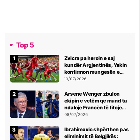
Top 5
Zvicra pa heroin e saj
kundër Argjentinës, Yakin
konfirmon mungesën e
madhe
10/07/2026
Arsene Wenger zbulon
ekipin e vetëm që mund ta
ndalojë Francën të fitojë
Kupën e Botës
08/07/2026
Ibrahimovic shpërthen pas
eliminimit të Belgjikës: