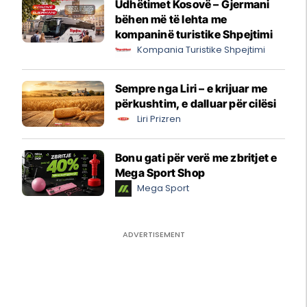
Udhëtimet Kosovë – Gjermani
bëhen më të lehta me
kompaninë turistike Shpejtimi
Kompania Turistike Shpejtimi
Sempre nga Liri – e krijuar me
përkushtim, e dalluar për cilësi
Liri Prizren
Bonu gati për verë me zbritjet e
Mega Sport Shop
Mega Sport