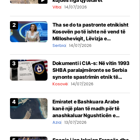
Vitia
14/07/2026
Tha se do ta pastronte etnikisht
Kosovën po të ishte në vend të
Millosheviqit, Lëvizja e
Qytetarëve të Lirë në Serbi
Serbia
14/07/2026
kërkon shkarkimin e
menjëhershëm të Snezhana
Dokumenti i CIA-s: Në vitin 1993
Paunoviq
SHBA paralajmëronte se Serbia
synonte spastrimin etnik të
Kosovës dhe destabilizimin e
Kosovë
14/07/2026
Ballkanit
Emiratet e Bashkuara Arabe
kanë një plan të madh për të
anashkaluar Ngushticën e
Hormuzit
Azia
13/07/2026
Spanja i jep leksion Francës dhe