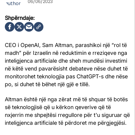
06/06/2023
CEO i OpenAI, Sam Altman, parashikoi një “rol të
madh” për Izraelin në reduktimin e rreziqeve nga
inteligjenca artificiale dhe sheh mundësi investimi
në këtë vend pavarësisht debateve nëse duhet të
monitorohet teknologjia pas ChatGPT-s dhe nëse
po, si duhet të bëhet një gjë e tillë.
Altman është një nga zërat më të shquar të botës
së teknologjisë që u kërkon qeverive që të
nxjerrin me shpejtësi rregullore për t'u siguruar që
inteligjenca artificiale të përdoret me përgjegjësi.