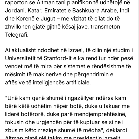
raporton se Altman tani planifikon të udhëtojë në
Jordani, Katar, Emiratet e Bashkuara Arabe, Indi
dhe Korenë e Jugut – me vizitat të cilat do të
zhvillohen gjatë gjithë kësaj jave, transmeton
Telegrafi.
Ai aktualisht ndodhet në Izrael, të cilin një studim i
Universitetit të Stanford-it e ka renditur ndër pesë
vendet më të mira për sistemet e rëndësishme të
mësimit të makinerive dhe përqendrimin e
aftësive të inteligjencës artificiale.
"Unë kam qenë shumë i ngazëllyer ndërsa kam
bërë këtë udhëtim nëpër botë, duke u takuar me
liderë botërorë, duke parë mendjemprehtësinë,
fokusin dhe urgjencën për të kuptuar se si ne i
zbusim këto rreziqe shumë të mëdha", deklaroi
Altman gjatë një takim me presidentin izraelit,