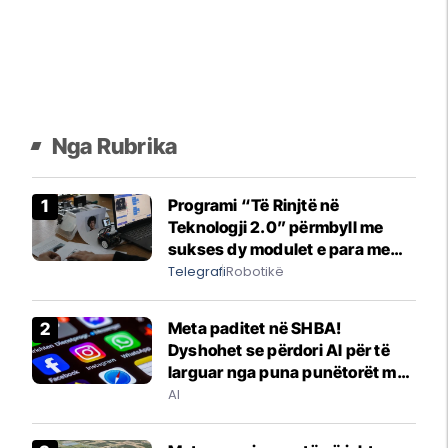
Nga Rubrika
Programi “Të Rinjtë në
Teknologji 2.0” përmbyll me
sukses dy modulet e para me
mbështetjen e ProCredit Bank
Telegrafi
Robotikë
Kosova
Meta paditet në SHBA!
Dyshohet se përdori Al për të
larguar nga puna punëtorët me
probleme shëndetësore
AI