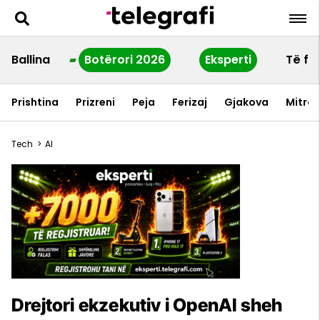
Ballina
Botërori 2026
Eksperti
Të fu
Prishtina
Prizreni
Peja
Ferizaj
Gjakova
Mitrov
Tech
>
AI
Drejtori ekzekutiv i OpenAI sheh