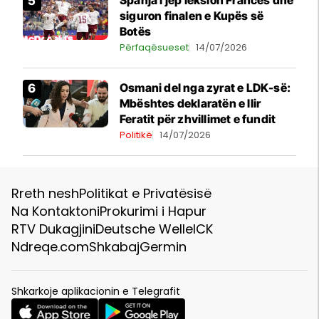
siguron finalen e Kupës së
Botës
Përfaqësueset
14/07/2026
​Osmani del nga zyrat e LDK-së:
Mbështes deklaratën e Ilir
Feratit për zhvillimet e fundit
Politikë
14/07/2026
Rreth nesh
Politikat e Privatësisë
Na Kontaktoni
Prokurimi i Hapur
RTV Dukagjini
Deutsche Welle
ICK
Ndreqe.com
Shkabaj
Germin
Shkarkoje aplikacionin e Telegrafit