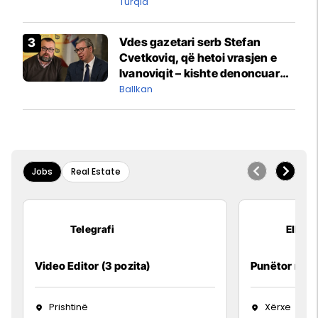
një bazë ushtarake
Turqia
Vdes gazetari serb Stefan
Cvetkoviq, që hetoi vrasjen e
Ivanoviqit – kishte denoncuar
kërcënime ndaj vëllezërve
Ballkan
Vuçiq
Jobs
Real Estate
Telegrafi
Elkos
Video Editor (3 pozita)
Punëtor në 
Prishtinë
Xërxe