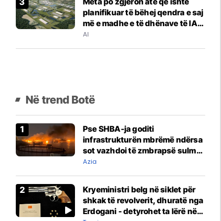
Meta po zgjeron atë që ishte
planifikuar të bëhej qendra e saj
më e madhe e të dhënave të IA-
së në Luiziana - të dhënat janë
AI
mbresëlënëse
Në trend Botë
Pse SHBA-ja goditi
infrastrukturën mbrëmë ndërsa
sot vazhdoi të zmbrapsë sulmet
iraniane
Azia
Kryeministri belg në siklet për
shkak të revolverit, dhuratë nga
Erdogani - detyrohet ta lërë në