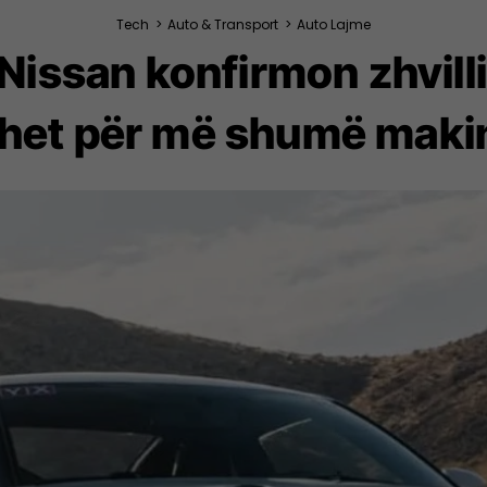
Tech
>
Auto & Transport
>
Auto Lajme
 Nissan konfirmon zhvill
ohet për më shumë maki