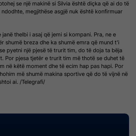
ptohej se një makinë si Silvia është diçka që ai do të
ë ndodhte, megjithëse asgjë nuk është konfirmuar
janë thelbi i asaj që jemi si kompani. Pra, ne e
ër shumë breza dhe ka shumë emra që mund t'i
 pyetni një pjesë të trurit tim, do të doja ta bëja
. Por pjesa tjetër e trurit tim më thotë se duhet të
ëm në këtë moment dhe të ecim hap pas hapi. Por
 shohim më shumë makina sportive që do të vijnë në
htoi ai. /Telegrafi/