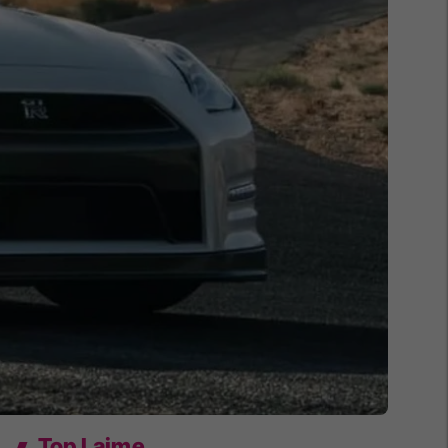
Top Lajme