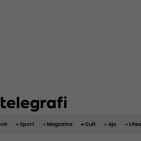
ech
Sport
Magazina
Cult
Ajo
Life