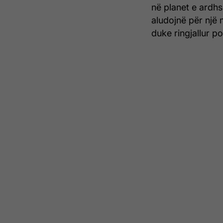
në planet e ardh
aludojnë për një
duke ringjallur po