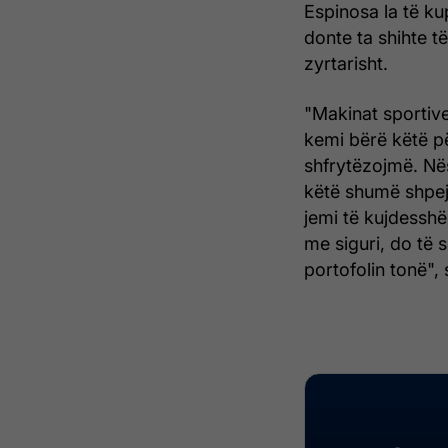
Espinosa la të ku
donte ta shihte t
zyrtarisht.
"Makinat sportive 
kemi bërë këtë p
shfrytëzojmë. Nëse
këtë shumë shpejt
jemi të kujdessh
me siguri, do të
portofolin tonë", s