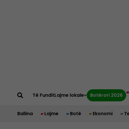
Të Fundit
Lajme lokale
Botërori 2026
Ballina
Lajme
Botë
Ekonomi
T