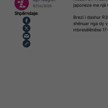
Nga
Telegrafi
japoneze me një t
15/04/2026
Brezi i dashur R3
shënuar nga dy v
mbresëlënëse 17-