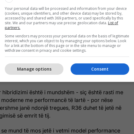
a e parë që një drejtues i Nissan ka konfirmuar se
Your personal data will be processed and information from your device
(cookies, unique identifiers, and other device data) may be stored by,
 është në rrugë e sipër - por është hera e parë që
accessed by and shared with 369 partners, or used specifically by this
site. We and our partners may use precise geolocation data.
List of
dhur direkt nga CEO.
partners.
Some vendors may process your personal data on the basis of legitimate
në panairin e automobilave në Nju Jork, planifikuesi
interest, which you can object to by managing your options below. Look
for a link at the bottom of this page or in the site menu to manage or
teve të Nissan USA, Ponz Pandikuthira, tha se GT-R
withdraw consent in privacy and cookie settings.
linjë "pa dyshim".
Manage options
Consent
u edhe Pandikuthira theksojnë se GT-R i ardhshëm
një makinë me performancë të vërtetë.
ar hibridizimi është i mundshëm - siç është rasti me
moderne me performancë të lartë - por nëse
ershme janë ndonjë tregues, R36 duhet të jetë në
gimisë së emrit të tij.
e se mund të mos jetë i vetmi model performance