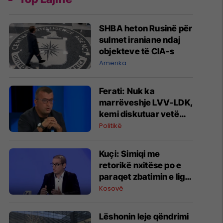
SHBA heton Rusinë për
sulmet iraniane ndaj
objekteve të CIA-s
Amerika
Ferati: Nuk ka
marrëveshje LVV-LDK,
kemi diskutuar vetëm
për parime
Politikë
Kuçi: Simiqi me
retorikë nxitëse po e
paraqet zbatimin e ligjit
në veri si "spastrim
Kosovë
etnik"
Lëshonin leje qëndrimi