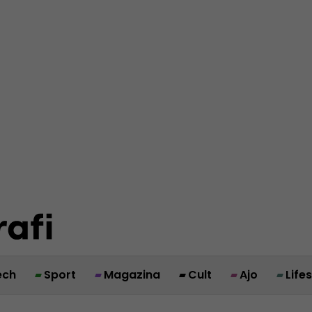
ech
Sport
Magazina
Cult
Ajo
Life