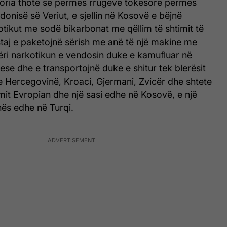
oria thotë se përmes rrugëve tokësore përmes
onisë së Veriut, e sjellin në Kosovë e bëjnë
otikut me sodë bikarbonat me qëllim të shtimit të
taj e paketojnë sërish me anë të një makine me
ëri narkotikun e vendosin duke e kamufluar në
ese dhe e transportojnë duke e shitur tek blerësit
e Hercegovinë, Kroaci, Gjermani, Zvicër dhe shtete
imit Evropian dhe një sasi edhe në Kosovë, e një
nës edhe në Turqi.