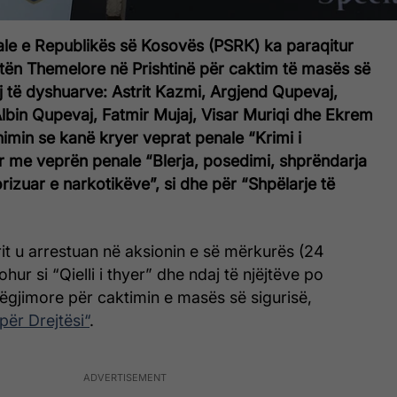
ale e Republikës së Kosovës (PSRK) ka paraqitur
tën Themelore në Prishtinë për caktim të masës së
 të dyshuarve: Astrit Kazmi, Argjend Qupevaj,
lbin Qupevaj, Fatmir Mujaj, Visar Muriqi dhe Ekrem
imin se kanë kryer veprat penale “Krimi i
r me veprën penale “Blerja, posedimi, shprëndarja
orizuar e narkotikëve”, si dhe për “Shpëlarje të
it u arrestuan në aksionin e së mërkurës (24
ohur si “Qielli i thyer” dhe ndaj të njëjtëve po
gjimore për caktimin e masës së sigurisë,
për Drejtësi“
.