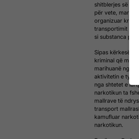
shitblerjes së na
për vete, marrin p
organizuar krimin
transportimit të s
si substanca psi
Sipas kërkesës s
kriminal që merre
marihuanë nga sht
aktivitetin e tyr
nga shtetet e la
narkotikun ta fsh
mallrave të ndry
transport mallras
kamufluar narkoti
narkotikun.