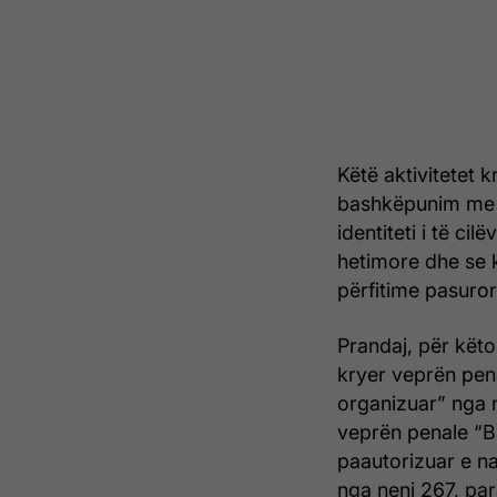
Këtë aktivitetet 
bashkëpunim me p
identiteti i të ci
hetimore dhe se k
përfitime pasuror
Prandaj, për kët
kryer veprën pena
organizuar” nga n
veprën penale “Bl
paautorizuar e n
nga neni 267, par