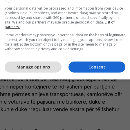
rkotikëve, me qëllim të përfitimit të dobisë pasurore
Your personal data will be processed and information from your device
jesë aktivisht në veprimtari kriminale të grupit të
(cookies, unique identifiers, and other device data) may be stored by,
accessed by and shared with 369 partners, or used specifically by this
al me qëllim të shitjes, shpërndarjes dhe
site. We and our partners may use precise geolocation data.
List of
ubstancave narkotike, të cilat me ligj janë shpallur
partners.
kotrope dhe analoge.
Some vendors may process your personal data on the basis of legitimate
interest, which you can object to by managing your options below. Look
for a link at the bottom of this page or in the site menu to manage or
ë
Prokurorisë,
të dyshuarit duke qenë pjesë e grupit
withdraw consent in privacy and cookie settings.
t me trafikimin e narkotikut: kokainë, heroinë,
etet e Amerikës së Jugut, Iranit dhe Turqisë,
Manage options
Consent
e e zhvillojnë duke aranzhuar porosi të narkotikëve
rtpërmendura dhe përmes këtij grupi sigurohen që
ehin nëpër kontejnerë të ndryshëm për bartjen e
shme përmes anijeve transportuese, kamionëve për
h e veturave të pajisura me bunkerë, duke e
kun e duke rregulluar vende ekstra për të fshehur