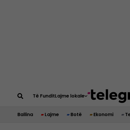
Të Fundit
Lajme lokale
Ballina
Lajme
Botë
Ekonomi
T