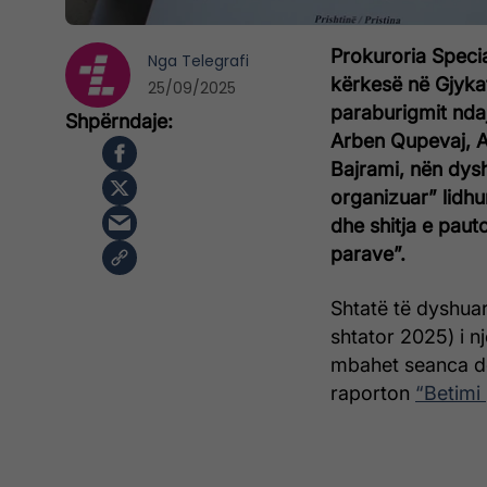
Prokuroria Speci
Nga
Telegrafi
kërkesë në Gjyka
25/09/2025
paraburigmit ndaj
Arben Qupevaj, A
Bajrami, nën dysh
organizuar” lidhu
dhe shitja e paut
parave”.
Shtatë të dyshuar
shtator 2025) i nj
mbahet seanca dë
raporton
“Betimi 