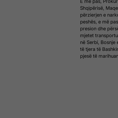
E më pas, Prokur
Shqipërisë, Maqed
përzierjen e nark
peshës, e më pas
presion dhe përs
mjetet transportu
në Serbi, Bosnje 
të tjera të Bashk
pjesë të marihua