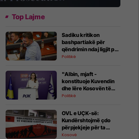
Top Lajme
Sadiku kritikon
bashpartiakë për
qëndrimin ndaj ligjit për
shtetësinë: Ne është
Politikë
dashur të protestojmë,
nuk e bëmë
"Albin, mjaft -
konstituoje Kuvendin
dhe lëre Kosovën të
ecë përpara", reagon
Politikë
Çitaku
OVL e UÇK-së:
Kundërshtojmë çdo
përpjekjeje për ta
mbajtur Kosovën peng
Kosovë