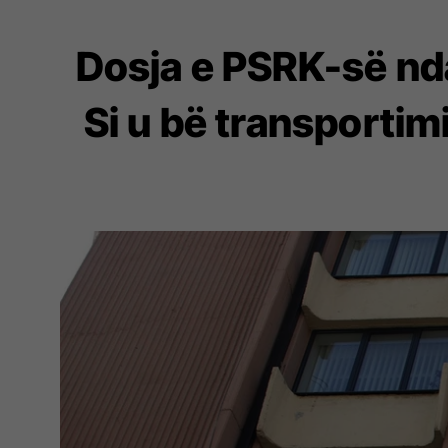
Dosja e PSRK-së ndaj
Si u bë transportim