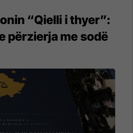
nin “Qielli i thyer”:
 e përzierja me sodë