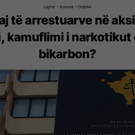
Lajme
>
Kosovë
>
Drejtësi
 të arrestuarve në aksio
i, kamuflimi i narkotikut
bikarbon?