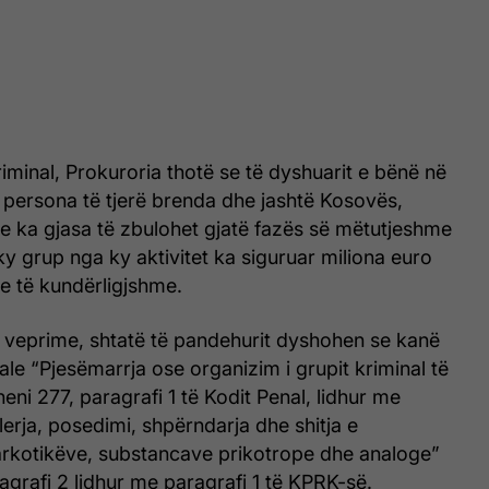
kriminal, Prokuroria thotë se të dyshuarit e bënë në
ersona të tjerë brenda dhe jashtë Kosovës,
lëve ka gjasa të zbulohet gjatë fazës së mëtutjeshme
y grup nga ky aktivitet ka siguruar miliona euro
e të kundërligjshme.
o veprime, shtatë të pandehurit dyshohen se kanë
le “Pjesëmarrja ose organizim i grupit kriminal të
eni 277, paragrafi 1 të Kodit Penal, lidhur me
erja, posedimi, shpërndarja dhe shitja e
arkotikëve, substancave prikotrope dhe analoge”
agrafi 2 lidhur me paragrafi 1 të KPRK-së.