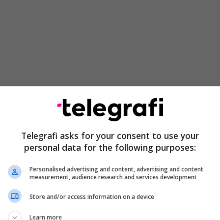
Telegrafi asks for your consent to use your
personal data for the following purposes:
ësi” ka siguruar Dosjen e Prokurorisë, në të cilën në
et se ekziston dyshimi i bazuar se të dyshuarit në
Personalised advertising and content, advertising and content
nga fillimi i vitit 2020 e deri më 23 shtator 2025
measurement, audience research and services development
ete tjera, me dashje dhe me dijeni të qëllimit dhe
Store and/or access information on a device
ërgjithshme të grupit kriminal të organizuar dhe
t për të kryer një apo më shumë vepra penale të
Learn more