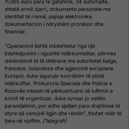
11.065 euro para të gatshme, 34 automjete,
shtatë armë zjarri, dokumente personale me
identitet të rremë, pajisje elektronike,
dokumentacion i ndryshëm pronësor dhe
financiar.
"Operacioni është mbështetur nga një
bashkëpunim i ngushtë ndërkombëtar, përmes
shkëmbimit të të dhënave me autoritetet belge,
franceze, holandeze dhe agjencinë evropiane
Europol, duke siguruar koordinim të plotë
ndërkufitar. Prokuroria Speciale dhe Policia e
Kosovës mbesin të përkushtuara në luftimin e
krimit të organizuar, duke synuar jo vetëm
parandalimin, por edhe sjelljen para drejtësisë të
atyre që cenojnë ligjin dhe rendin", thuhet ndër të
tjera në njoftim. /Telegrafi/