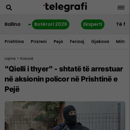
Ballina
Botërori 2026
Eksperti
Të fu
Prishtina
Prizreni
Peja
Ferizaj
Gjakova
Mitrov
Lajme
>
Kosovë
"Qielli i thyer" - shtatë të arrestuar
në aksionin policor në Prishtinë e
Pejë