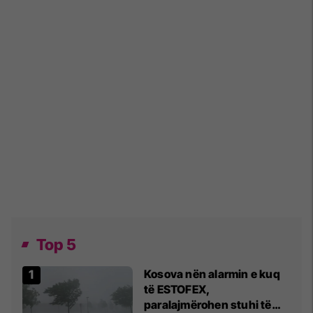
Top 5
Kosova nën alarmin e kuq
të ESTOFEX,
paralajmërohen stuhi të