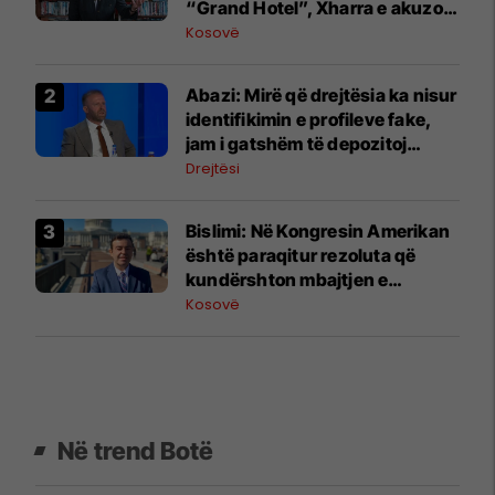
“Grand Hotel”, Xharra e akuzon
për hakmarrje
Kosovë
Abazi: Mirë që drejtësia ka nisur
identifikimin e profileve fake,
jam i gatshëm të depozitoj
dëshmi
Drejtësi
Bislimi: Në Kongresin Amerikan
është paraqitur rezoluta që
kundërshton mbajtjen e
Asamblesë Parlamentare të
Kosovë
OSBE-së në Beograd
Në trend Botë