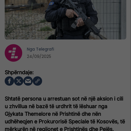
Nga
Telegrafi
24/09/2025
Shtatë persona u arrestuan sot në një aksion i cili
u zhvillua në bazë të urdhrit të lëshuar nga
Gjykata Themelore në Prishtinë dhe nën
udhëheqjen e Prokurorisë Speciale të Kosovës, të
mërkurën në regjionet e Prishtinës dhe Pejës.