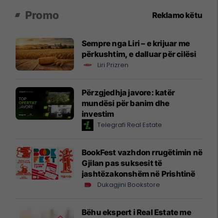
Promo
Reklamo këtu
Sempre nga Liri – e krijuar me
përkushtim, e dalluar për cilësi
Liri Prizren
Përzgjedhja javore: katër
mundësi për banim dhe
investim
Telegrafi Real Estate
BookFest vazhdon rrugëtimin në
Gjilan pas suksesit të
jashtëzakonshëm në Prishtinë
Dukagjini Bookstore
Bëhu ekspert i Real Estate me