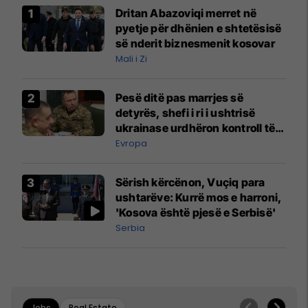
Dritan Abazoviqi merret në
pyetje për dhënien e shtetësisë
së nderit biznesmenit kosovar
Mali i Zi
Pesë ditë pas marrjes së
detyrës, shefi i ri i ushtrisë
ukrainase urdhëron kontroll të
madh
Evropa
Sërish kërcënon, Vuçiq para
ushtarëve: Kurrë mos e harroni,
'Kosova është pjesë e Serbisë'
Serbia
Jobs
Real Estate