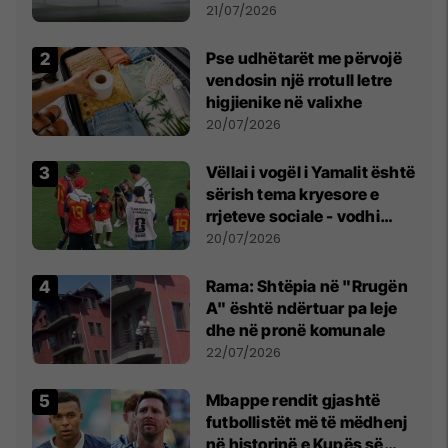
fuqishme me breshër dhe
21/07/2026
erëra të forta
Pse udhëtarët me përvojë
vendosin një rrotull letre
higjienike në valixhe
20/07/2026
Vëllai i vogël i Yamalit është
sërish tema kryesore e
rrjeteve sociale - vodhi
vëmendjen pas finales së
20/07/2026
Kupës së Botës
Rama: Shtëpia në "Rrugën
A" është ndërtuar pa leje
dhe në pronë komunale
22/07/2026
Mbappe rendit gjashtë
futbollistët më të mëdhenj
në historinë e Kupës së