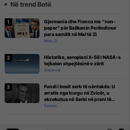
Në trend Botë
Gjermania dhe Franca me “non-
paper” për Ballkanin Perëndimor
para samitit në Mal të Zi
Mali i Zi
Historike, aeroplani X-59 i NASA-s
tejkalon shpejtësinë e zërit
Shkencë
Fundi i bosit serb të nëntokës: U
arratis nga burgu në Zvicër, u
ekzekutua në Serbi në prani të
shefit të policisë
Serbia