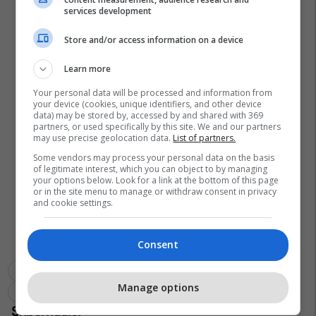
services development
Store and/or access information on a device
Learn more
Your personal data will be processed and information from
your device (cookies, unique identifiers, and other device
data) may be stored by, accessed by and shared with 369
partners, or used specifically by this site. We and our partners
may use precise geolocation data.
List of partners.
Some vendors may process your personal data on the basis
of legitimate interest, which you can object to by managing
your options below. Look for a link at the bottom of this page
or in the site menu to manage or withdraw consent in privacy
and cookie settings.
Consent
Arrestohet I Dënuari
Policia E Kosovës
Prizren
Manage options
Gjykata Themelore E Prizrenit