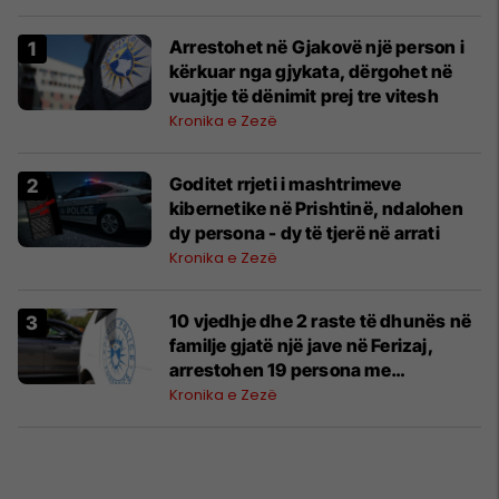
Arrestohet në Gjakovë një person i
kërkuar nga gjykata, dërgohet në
vuajtje të dënimit prej tre vitesh
Kronika e Zezë
Goditet rrjeti i mashtrimeve
kibernetike në Prishtinë, ndalohen
dy persona - dy të tjerë në arrati
Kronika e Zezë
10 vjedhje dhe 2 raste të dhunës në
familje gjatë një jave në Ferizaj,
arrestohen 19 persona me
urdhëresë gjykate
Kronika e Zezë