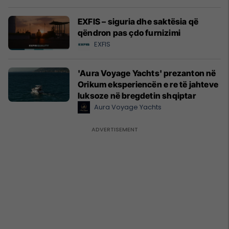
EXFIS – siguria dhe saktësia që
qëndron pas çdo furnizimi
EXFIS
'Aura Voyage Yachts' prezanton në
Orikum eksperiencën e re të jahteve
luksoze në bregdetin shqiptar
Aura Voyage Yachts