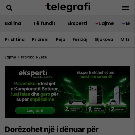
Ballina
Të fundit
Eksperti
Lajme
Bot
Prishtina
Prizreni
Peja
Ferizaj
Gjakova
Mitrov
Lajme
>
Kronika e Zezë
Dorëzohet një i dënuar për