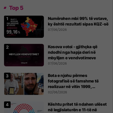
Top 5
Numërohen mbi 99% të votave,
ky është rezultati sipas KQZ-së
07/06/2026
Kosova votoi - gjithçka që
ndodhi nga hapja deri në
mbylljen e vendvotimeve
07/06/2026
Bota e njohu përmes
fotografisë së famshme të
realizuar në vitin 1999,
pensionohet Xajë Mustafa
02/06/2026
Kështu pritet të ndahen ulëset
në legjislaturën e 11-të në