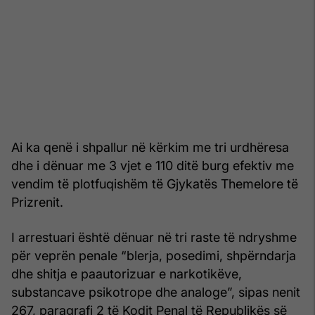
Ai ka qenë i shpallur në kërkim me tri urdhëresa
dhe i dënuar me 3 vjet e 110 ditë burg efektiv me
vendim të plotfuqishëm të Gjykatës Themelore të
Prizrenit.
I arrestuari është dënuar në tri raste të ndryshme
për veprën penale “blerja, posedimi, shpërndarja
dhe shitja e paautorizuar e narkotikëve,
substancave psikotrope dhe analoge”, sipas nenit
267, paragrafi 2 të Kodit Penal të Republikës së